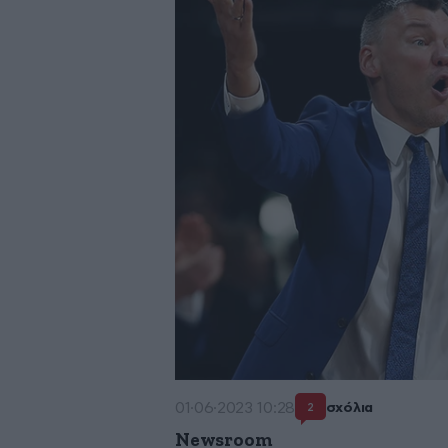
01·06·2023 10:28
σχόλια
2
Newsroom