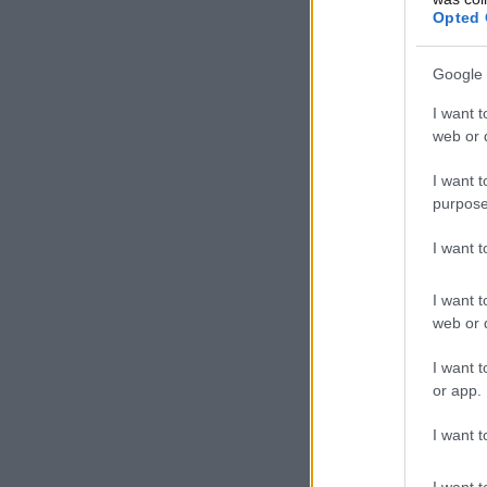
Opted 
Google 
I want t
web or d
I want t
purpose
I want 
I want t
web or d
I want t
or app.
I want t
I want t