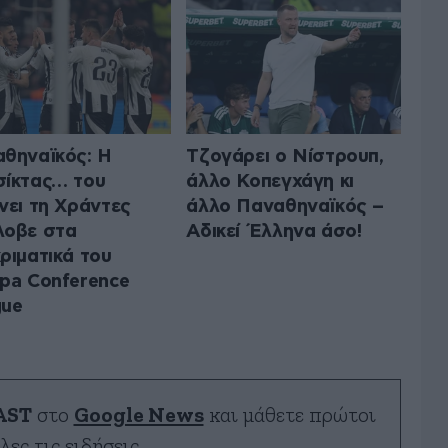
θηναϊκός: Η
Τζογάρει ο Νίστρουπ,
ίκτας… του
άλλο Κοπεγχάγη κι
νει τη Χράντες
άλλο Παναθηναϊκός –
λοβε στα
Αδικεί Έλληνα άσο!
ριματικά του
pa Conference
gue
AST
στο
Google News
και μάθετε πρώτοι
λες τις ειδήσεις