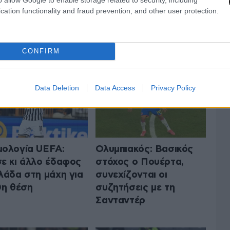
cation functionality and fraud prevention, and other user protection.
 ΤA ΑΘΛΗΤΙΚΑ
ΟΛΑ ΤΑ ΑΡΘΡΑ
CONFIRM
Data Deletion
Data Access
Privacy Policy
ολογία UEFA:
Ολυμπιακός: Βασικός
ε κι άλλο έδαφος
στόχος ο Πουέρτα,
λάδα στη μάχη για
συνεχίζονται οι
0η θέση
συζητήσεις με τη
Σανταντέρ