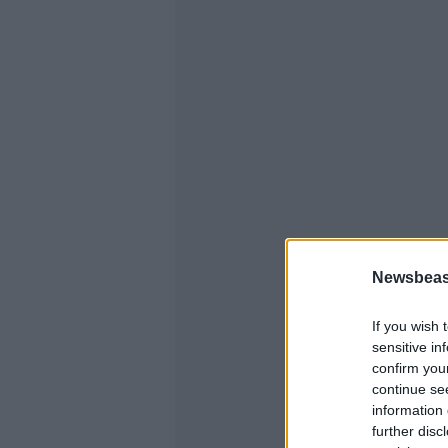
Newsbeast
If you wish 
sensitive in
confirm you
continue se
information 
further disc