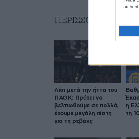
authenti
ΠΕΡΙΣΣΟΤΕΡΑ ΑΠΟ
Λίσι μετά την ήττα του
Βαθμ
ΠΑΟΚ: Πρέπει να
Έχασ
βελτιωθούμε σε πολλά,
η Ελ
έχουμε μεγάλη πίστη
τη 1
για τη ρεβάνς