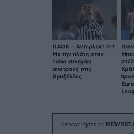
ΠΑΟΚ – Άντερλεχτ 0-1:
Πανα
Με την πλάτη στον
Μπεσ
τοίχο κυνηγάει
στέλ
ανατροπή στις
Κρά
Βρυξέλλες
προκ
Euro
Lea
Ακολουθήστε το
NEWSBE
ό