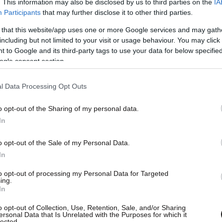
. This information may also be disclosed by us to third parties on the
IA
Participants
that may further disclose it to other third parties.
 that this website/app uses one or more Google services and may gath
including but not limited to your visit or usage behaviour. You may click 
 to Google and its third-party tags to use your data for below specifi
σίσει να κάνουν ισχυρή μείωση του budget
ogle consent section.
ρώ
, κάτι που θα επηρεάσει και την παραμονή του
l Data Processing Opt Outs
o opt-out of the Sharing of my personal data.
φέτος 3.5 εκατομμύρια ευρώ μεικτά ενώ όπως
In
 πρότεινε να του γίνει και περικοπή ύψους 90%
o opt-out of the Sale of my Personal Data.
In
to opt-out of processing my Personal Data for Targeted
ing.
In
o opt-out of Collection, Use, Retention, Sale, and/or Sharing
ersonal Data that Is Unrelated with the Purposes for which it
lected.