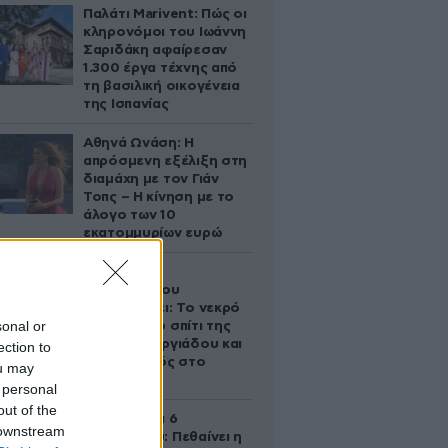
Παλάτι Marivent: Πώς οι
κληρονόμοι του Ιωάννη
Σαριδάκη αφαίρεσαν
1.300 έργα τέχνης από
τη βασιλική οικογένεια
της Ισπανίας
Αθηνά Ωνάση: Η
απρόσμενη εξέλιξη στη
διαμάχη με τον Γιάν
Τοπς – Η κίνηση με το
άλογο των 10
εκατομμυρίων ευρώ
Ο Στράτος
Τζώρτζογλου
αποκαλύπτει: Το νεκρό
sonal or
έμβρυο στο σπίτι της
Μαρίας Γεωργιάδου και
ection to
ο εγκλεισμός στο
ou may
ψυχιατρείο
 personal
out of the
Σαν σήμερα 6
 downstream
Αυγούστου: Πεθαίνει η