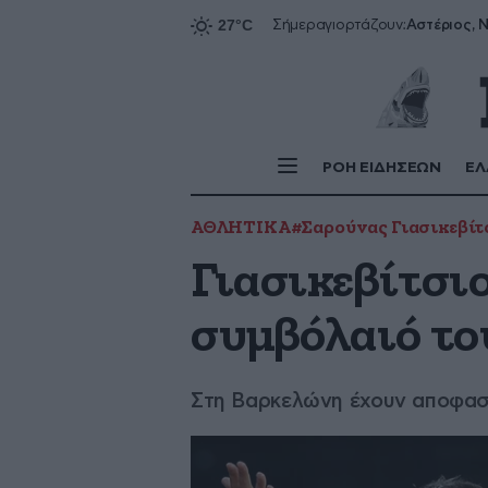
Αστέριος, Ν
Σήμερα
γιορτάζουν:
ΡΟΗ ΕΙΔΗΣΕΩΝ
ΕΛ
ΑΘΛΗΤΙΚΑ
#Σαρούνας Γιασικεβίτ
Γιασικεβίτσιο
συμβόλαιό το
Στη Βαρκελώνη έχουν αποφασί