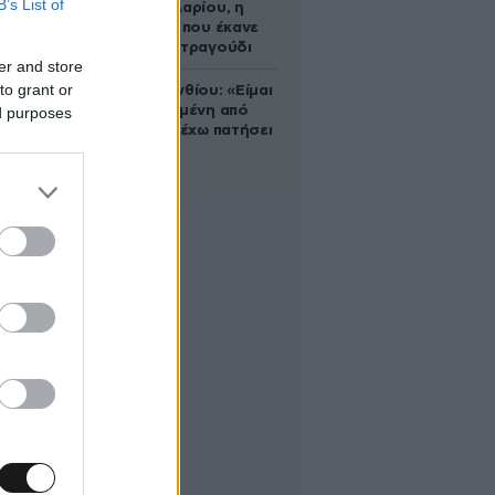
B’s List of
Ρίτα Σακελλαρίου, η
λαϊκή ντίβα που έκανε
τη ζωή της τραγούδι
er and store
to grant or
Μαρία Κορινθίου: «Είμαι
πιο ευτυχισμένη από
ed purposes
ποτέ – Ναι, έχω πατήσει
φρένο»