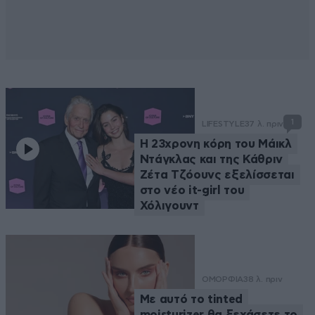
1
LIFESTYLE
37 λ. πριν
Η 23χρονη κόρη τoυ Μάικλ
Ντάγκλας και της Κάθριν
Ζέτα Τζόουνς εξελίσσεται
στο νέο it-girl του
Χόλιγουντ
ΟΜΟΡΦΙΑ
38 λ. πριν
Με αυτό το tinted
moisturizer θα ξεχάσετε το