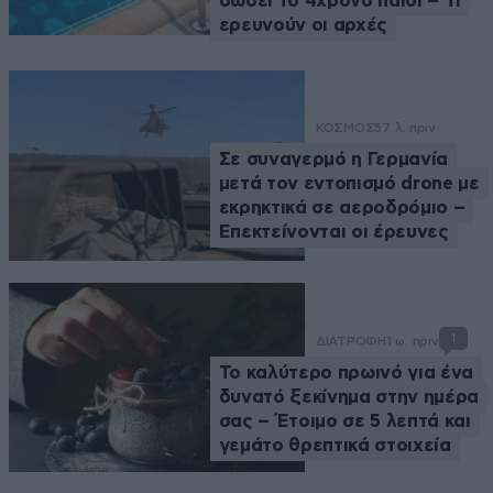
σώσει το 4χρονο παιδί – Τι
ερευνούν οι αρχές
ΚΟΣΜΟΣ
57 λ. πριν
Σε συναγερμό η Γερμανία
μετά τον εντοπισμό drone με
εκρηκτικά σε αεροδρόμιο –
Επεκτείνονται οι έρευνες
1
ΔΙΑΤΡΟΦΗ
1 ω. πριν
Το καλύτερο πρωινό για ένα
δυνατό ξεκίνημα στην ημέρα
σας – Έτοιμο σε 5 λεπτά και
γεμάτο θρεπτικά στοιχεία