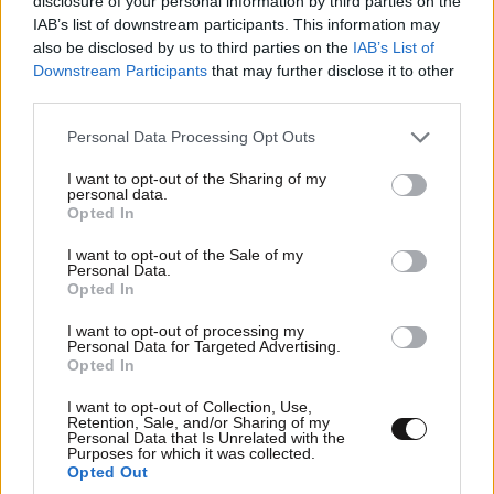
disclosure of your personal information by third parties on the
IAB’s list of downstream participants. This information may
also be disclosed by us to third parties on the
IAB’s List of
Downstream Participants
that may further disclose it to other
third parties.
Please note that this website/app uses one or more Google
Personal Data Processing Opt Outs
services and may gather and store information including but
not limited to your visit or usage behaviour. You may click to
I want to opt-out of the Sharing of my
personal data.
grant or deny consent to Google and its third-party tags to
Opted In
use your data for below specified purposes in below Google
consent section.
I want to opt-out of the Sale of my
Personal Data.
Opted In
I want to opt-out of processing my
Personal Data for Targeted Advertising.
Opted In
I want to opt-out of Collection, Use,
Retention, Sale, and/or Sharing of my
Personal Data that Is Unrelated with the
Purposes for which it was collected.
Opted Out