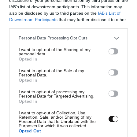
disclosure of your personal information by third parties on the
IAB’s list of downstream participants. This information may
also be disclosed by us to third parties on the
IAB’s List of
Downstream Participants
that may further disclose it to other
third parties.
Please note that this website/app uses one or more Google
Personal Data Processing Opt Outs
services and may gather and store information including but
not limited to your visit or usage behaviour. You may click to
I want to opt-out of the Sharing of my
personal data.
grant or deny consent to Google and its third-party tags to
Opted In
use your data for below specified purposes in below Google
consent section.
I want to opt-out of the Sale of my
Personal Data.
Opted In
I want to opt-out of processing my
Personal Data for Targeted Advertising.
Opted In
I want to opt-out of Collection, Use,
Retention, Sale, and/or Sharing of my
Personal Data that Is Unrelated with the
Purposes for which it was collected.
Opted Out