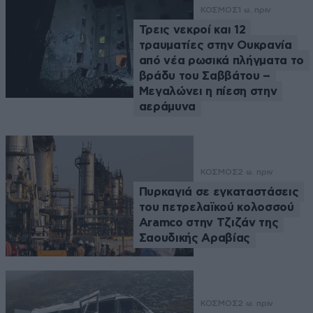
ΚΟΣΜΟΣ
1 ω. πριν
Τρεις νεκροί και 12
τραυματίες στην Ουκρανία
από νέα ρωσικά πλήγματα το
βράδυ του Σαββάτου –
Μεγαλώνει η πίεση στην
αεράμυνα
ΚΟΣΜΟΣ
2 ω. πριν
Πυρκαγιά σε εγκαταστάσεις
του πετρελαϊκού κολοσσού
Aramco στην Τζιζάν της
Σαουδικής Αραβίας
ΚΟΣΜΟΣ
2 ω. πριν