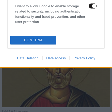
I want to allow Google to enable storage
LIFESTYLE
08·08·2026 09:01
related to security, including authentication
functionality and fraud prevention, and other
Νία Βαρντάλος – Σπύρος Κατσαγάνης: Μια
user protection.
σχέση που θυμίζει σενάριο ταινίας και μετρά
πάνω από τέσσερα χρόνια
CONFIRM
Data Deletion
Data Access
Privacy Policy
ΕΛΛΑΔΑ
3 ω. πριν