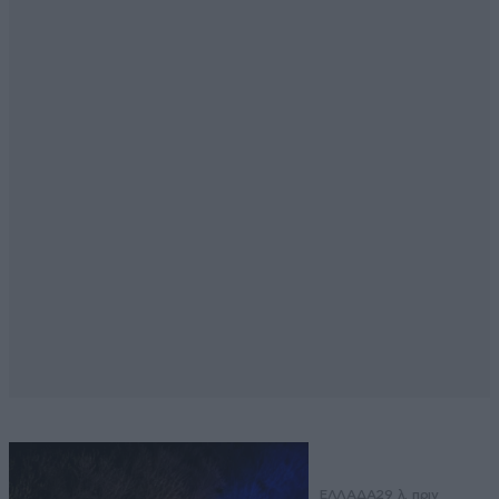
ΕΛΛΑΔΑ
29 λ. πριν