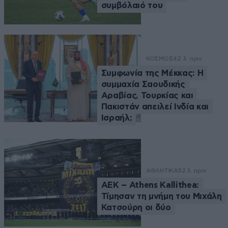
συμβόλαιό του
ΚΟΣΜΟΣ
42 λ. πριν
Συμφωνία της Μέκκας: Η
συμμαχία Σαουδικής
Αραβίας, Τουρκίας και
Πακιστάν απειλεί Ινδία και
Ισραήλ;
ΑΘΛΗΤΙΚΑ
52 λ. πριν
ΑΕΚ – Athens Kallithea:
Τίμησαν τη μνήμη του Μιχάλη
Κατσούρη οι δύο