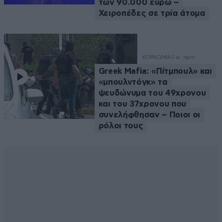
των 90.000 ευρώ –
Χειροπέδες σε τρία άτομα
ΚΟΙΝΩΝΙΑ
1 ω. πριν
Greek Μafia: «Πίτμπουλ» και
«μπουλντόγκ» τα
ψευδώνυμα του 49χρονου
και του 37χρονου που
συνελήφθησαν – Ποιοι οι
ρόλοι τους