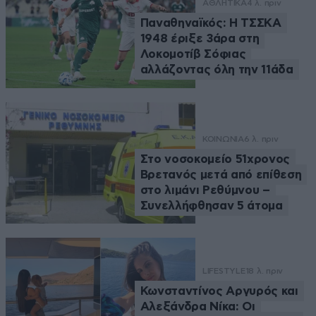
ΑΘΛΗΤΙΚΑ
4 λ. πριν
Παναθηναϊκός: Η ΤΣΣΚΑ
1948 έριξε 3άρα στη
Λοκομοτίβ Σόφιας
αλλάζοντας όλη την 11άδα
ΚΟΙΝΩΝΙΑ
6 λ. πριν
Στο νοσοκομείο 51χρονος
Βρετανός μετά από επίθεση
στο λιμάνι Ρεθύμνου –
Συνελλήφθησαν 5 άτομα
LIFESTYLE
18 λ. πριν
Κωνσταντίνος Αργυρός και
Αλεξάνδρα Νίκα: Οι