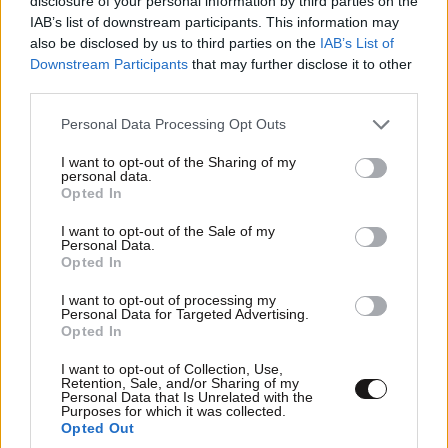
disclosure of your personal information by third parties on the
IAB’s list of downstream participants. This information may
also be disclosed by us to third parties on the
IAB’s List of
Downstream Participants
that may further disclose it to other
third parties.
Please note that this website/app uses one or more Google
Personal Data Processing Opt Outs
services and may gather and store information including but
not limited to your visit or usage behaviour. You may click to
I want to opt-out of the Sharing of my
personal data.
grant or deny consent to Google and its third-party tags to
Opted In
use your data for below specified purposes in below Google
LIFESTYLE
08·08·2026 09:01
consent section.
I want to opt-out of the Sale of my
Νία Βαρντάλος – Σπύρος Κατσαγάνης: Μια
Personal Data.
σχέση που θυμίζει σενάριο ταινίας και μετρά
Opted In
πάνω από τέσσερα χρόνια
I want to opt-out of processing my
Personal Data for Targeted Advertising.
Opted In
I want to opt-out of Collection, Use,
Retention, Sale, and/or Sharing of my
Personal Data that Is Unrelated with the
Purposes for which it was collected.
Opted Out