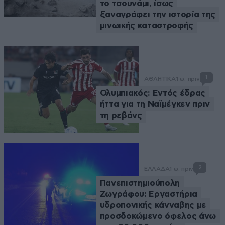
το τσουνάμι, ίσως
ξαναγράφει την ιστορία της
μινωικής καταστροφής
1
ΑΘΛΗΤΙΚΑ
1 ω. πριν
Ολυμπιακός: Εντός έδρας
ήττα για τη Ναϊμέγκεν πριν
τη ρεβάνς
2
ΕΛΛΑΔΑ
1 ω. πριν
Πανεπιστημιούπολη
Ζωγράφου: Εργαστήρια
υδροπονικής κάνναβης με
προσδοκώμενο όφελος άνω