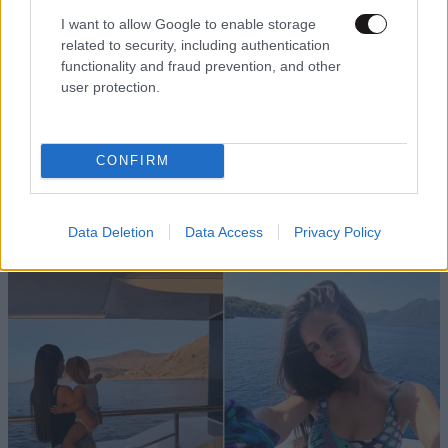
I want to allow Google to enable storage
related to security, including authentication
functionality and fraud prevention, and other
user protection.
ΕΛΛΑΔΑ
54 λ. πριν
CONFIRM
Μυστήριο 3.500 ετών στη Σαντορίνη: Ο έφηβος
που δεν πρόλαβε να ξεφύγει από το τσουνάμι,
ίσως ξαναγράφει την ιστορία της μινωικής
Data Deletion
Data Access
Privacy Policy
καταστροφής