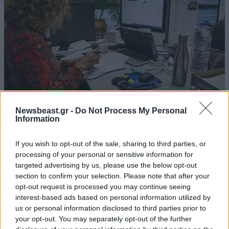
Newsbeast.gr -
Do Not Process My Personal
Information
ΟΙΚΟΝΟΜΙΑ
08·08·2026 13:03
Ποιοι φορολογούμενοι θα λάβουν email ή
If you wish to opt-out of the sale, sharing to third parties, or
τηλεφώνημα από την ΑΑΔΕ για φορολογικές
processing of your personal or sensitive information for
εκκρεμότητες
targeted advertising by us, please use the below opt-out
section to confirm your selection. Please note that after your
opt-out request is processed you may continue seeing
interest-based ads based on personal information utilized by
us or personal information disclosed to third parties prior to
your opt-out. You may separately opt-out of the further