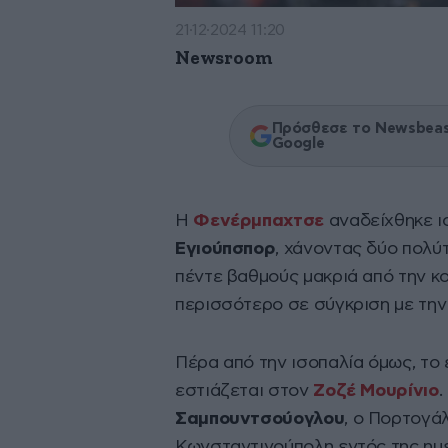
21·12·2024 11:20
Newsroom
Πρόσθεσε το Newsbeast
Google
H
Φενέρμπαχτσε
αναδείχθηκε ι
Εγιούπσπορ
, χάνοντας δύο πολύ
πέντε βαθμούς μακριά από την κ
περισσότερο σε σύγκριση με τη
Πέρα από την ισοπαλία όμως, το
εστιάζεται στον
Ζοζέ Μουρίνιο
Σαμπουντσούογλου
, ο Πορτογά
Κωνσταντινούπολη εντός της ημέ