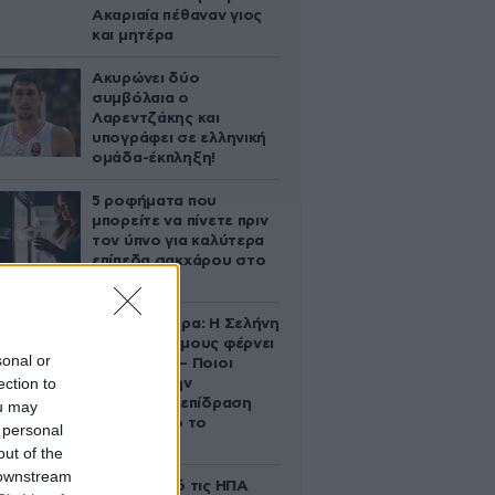
Ακαριαία πέθαναν γιος
και μητέρα
Ακυρώνει δύο
συμβόλαια ο
Λαρεντζάκης και
υπογράφει σε ελληνική
ομάδα-έκπληξη!
5 ροφήματα που
μπορείτε να πίνετε πριν
τον ύπνο για καλύτερα
επίπεδα σακχάρου στο
αίμα
Ζώδια σήμερα: Η Σελήνη
στους Διδύμους φέρνει
sonal or
ανατροπές – Ποιοι
ection to
δέχονται την
ευεργετική επίδραση
ou may
του Δία από το
 personal
απόγευμα;
out of the
 downstream
Ζευγάρι από τις ΗΠΑ