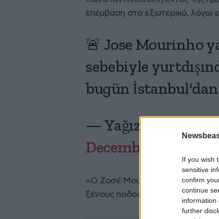
επέμβαση στο εξωτερικό, λόγω ε
🚨 Jose Mourinho ya
sebebiyle yurtdışın
bugün İstanbul'dan 
— Yağız Sabuncuoğ
Newsbeast
December 21, 2024
If you wish 
sensitive in
confirm you
«Ο Ζοσέ Μουρίνιο έδωσε στην ομ
continue se
ξένους ποδοσφαιριστές έφυγαν 
information 
further disc