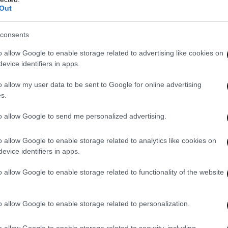
Out
consents
o allow Google to enable storage related to advertising like cookies on
evice identifiers in apps.
o allow my user data to be sent to Google for online advertising
s.
οδοσφαιριστές θα αναχωρήσουν για τις χώρες
ει την προετοιμασία για τον αγώνα της με την
to allow Google to send me personalized advertising.
», ανέφερε ο δημοσιογράφος, με την αναφορά
άνει ο «Special One» να αναπαράγεται από όλα τα
o allow Google to enable storage related to analytics like cookies on
evice identifiers in apps.
o allow Google to enable storage related to functionality of the website
kıma 1 hafta izin verdi.
o allow Google to enable storage related to personalization.
ın bir kısmı maçın ardından
o allow Google to enable storage related to security, including