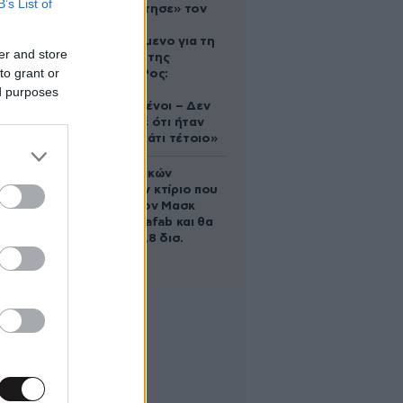
B’s List of
που «υιοθέτησε» τον
Αφγανό
κατηγορούμενο για τη
er and store
δολοφονία της
to grant or
Ελίζαμπεθ Ρος:
«Είμαστε
ed purposes
συντετριμμένοι – Δεν
έδειξε ποτέ ότι ήταν
ικανός για κάτι τέτοιο»
Το φαραωνικών
διαστάσεων κτίριο που
χτίζει ο Έλον Μασκ
λέγεται Terafab και θα
κοστίσει 16,8 δισ.
δολάρια