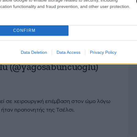
ı. Kademeli olarak bugün de
cation functionality and fraud prevention, and other user protection.
rine dönecek. Fenerbahçe
yspor maçı hazırlıklarına
CONFIRM
Data Deletion
Data Access
Privacy Policy
lu (@yagosabuncuoglu)
θεί σε χειρουργική επέμβαση στον ώμο λόγω
ήταν προπονητής της Τσέλσι.