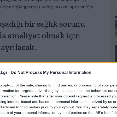
νός προβλήματος υγείας που αντιμετωπίζει.
şadığı bir sağlık sorunu
da ameliyat olmak için
ayrılacak.
lu (@yagosabuncuoglu)
.gr -
Do Not Process My Personal Information
to opt-out of the sale, sharing to third parties, or processing of your per
formation for targeted advertising by us, please use the below opt-out s
r selection. Please note that after your opt-out request is processed y
άδα μια εβδομάδα άδεια. Κάποιοι από τους
eing interest-based ads based on personal information utilized by us or
ήδη από την Κωνσταντινούπολη μετά τον αγώνα.
disclosed to third parties prior to your opt-out. You may separately opt-
losure of your personal information by third parties on the IAB’s list of