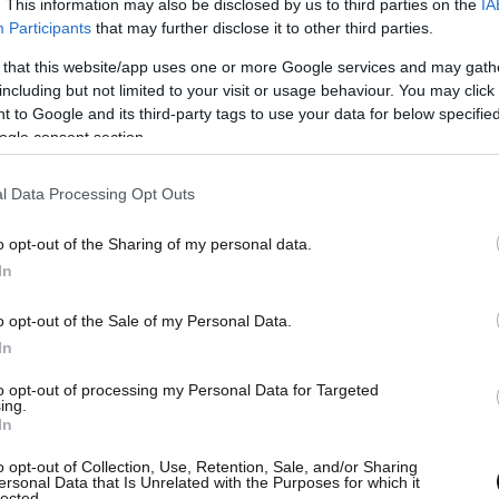
. This information may also be disclosed by us to third parties on the
IA
Participants
that may further disclose it to other third parties.
 that this website/app uses one or more Google services and may gath
including but not limited to your visit or usage behaviour. You may click 
 to Google and its third-party tags to use your data for below specifi
ogle consent section.
l Data Processing Opt Outs
o opt-out of the Sharing of my personal data.
In
o opt-out of the Sale of my Personal Data.
In
to opt-out of processing my Personal Data for Targeted
ing.
In
o opt-out of Collection, Use, Retention, Sale, and/or Sharing
ersonal Data that Is Unrelated with the Purposes for which it
lected.