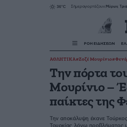
Σήμερα
γιορτάζουν:
ΡΟΗ ΕΙΔΗΣΕΩΝ
ΕΛ
ΑΘΛΗΤΙΚΑ
#Ζοζέ Μουρίνιο
#Φενέ
Την πόρτα του
Μουρίνιο – Έ
παίκτες της 
Την αποκάλυψη έκανε Τούρκος 
Τουρκίας λόγω προβλήματος 