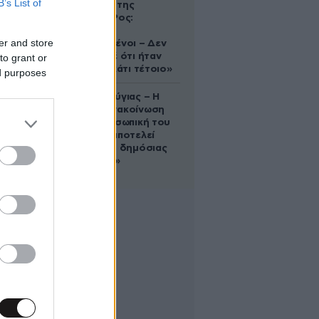
B’s List of
δολοφονία της
Ελίζαμπεθ Ρος:
«Είμαστε
er and store
συντετριμμένοι – Δεν
έδειξε ποτέ ότι ήταν
to grant or
ικανός για κάτι τέτοιο»
ed purposes
Χρίστος Κούγιας – Η
αυστηρή ανακοίνωση
για την προσωπική του
ζωή: «Δεν αποτελεί
αντικείμενο δημόσιας
συζήτησης»