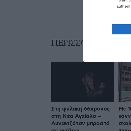
authenti
ΠΕΡΙΣΣΟΤΕΡΑ ΑΠΟ
Στη φυλακή 66χρονος
Με 1
στη Νέα Αγχίαλο –
κάνν
Αυνανιζόταν μπροστά
σχολ
σε ανήλικη
35χρ