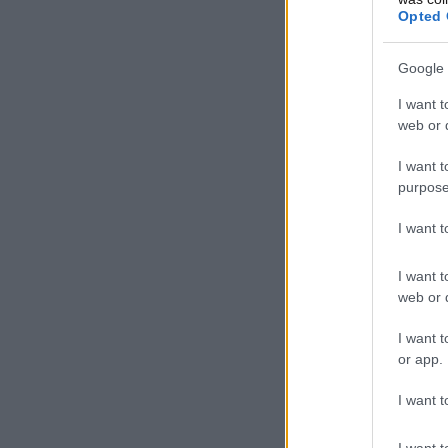
Opted 
Google 
I want t
web or d
I want t
purpose
I want 
I want t
web or d
I want t
or app.
I want t
I want t