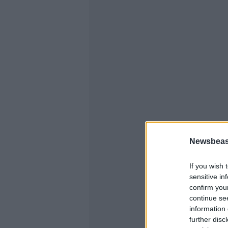
Newsbeast
If you wish 
sensitive in
confirm you
continue se
information 
further disc