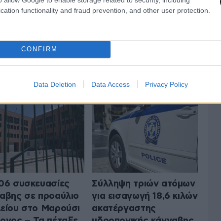
cation functionality and fraud prevention, and other user protection.
CONFIRM
 ΤΗΝ ΚΟΙΝΩΝΙΑ
ΟΛΑ ΤΑ ΑΡΘΡΑ
Data Deletion
Data Access
Privacy Policy
06 συσκευασίες
Σύλληψη τριών ατόμων
αβης σε προαύλιο
για εισαγωγή 18,6 κιλών
είου στο Μαρούσι
ακατέργαστης
ονος – Τα πέταξε
υδροπονικής κάνναβης