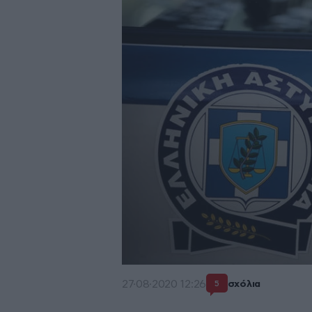
27·08·2020 12:26
σχόλια
5