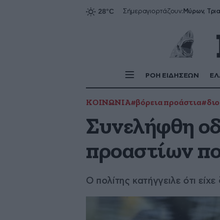
Σήμερα
γιορτάζουν:
ΡΟΗ ΕΙΔΗΣΕΩΝ
ΕΛ
ΚΟΙΝΩΝΙΑ
#βόρεια προάστια
#διο
Συνελήφθη οδ
προαστίων πο
Ο πολίτης κατήγγειλε ότι είχ