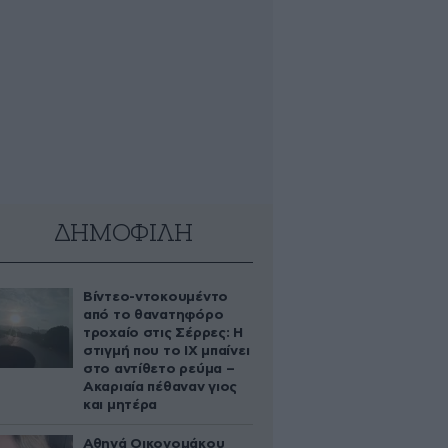
ΔΗΜΟΦΙΛΗ
Βίντεο-ντοκουμέντο
από το θανατηφόρο
τροχαίο στις Σέρρες: Η
στιγμή που το ΙΧ μπαίνει
στο αντίθετο ρεύμα –
Ακαριαία πέθαναν γιος
και μητέρα
Αθηνά Οικονομάκου