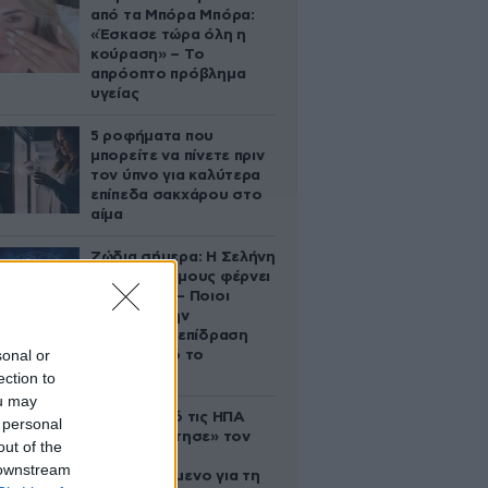
από τα Μπόρα Μπόρα:
«Έσκασε τώρα όλη η
κούραση» – Το
απρόοπτο πρόβλημα
υγείας
5 ροφήματα που
μπορείτε να πίνετε πριν
τον ύπνο για καλύτερα
επίπεδα σακχάρου στο
αίμα
Ζώδια σήμερα: Η Σελήνη
στους Διδύμους φέρνει
ανατροπές – Ποιοι
δέχονται την
ευεργετική επίδραση
sonal or
του Δία από το
απόγευμα;
ection to
ou may
Ζευγάρι από τις ΗΠΑ
 personal
που «υιοθέτησε» τον
out of the
Αφγανό
 downstream
κατηγορούμενο για τη