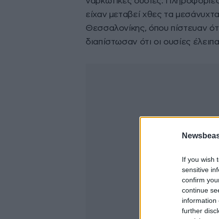
ναρκωτικές ουσίες. Πληροφορίες
είχαν μεταβεί χθες τα μεσάνυχτα
Θεσσαλονίκης, όπου πίστευαν ότ
διαπίστωσαν ότι οι ουσίες έλειπ
Newsbeast
If you wish 
sensitive in
confirm you
continue se
information 
further disc