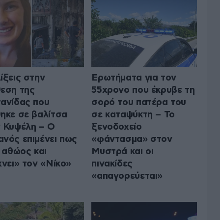
ίξεις στην
Ερωτήματα για τον
εση της
55χρονο που έκρυβε τη
ανίδας που
σορό του πατέρα του
ηκε σε βαλίτσα
σε καταψύκτη – Το
 Κυψέλη – Ο
ξενοδοχείο
νός επιμένει πως
«φάντασμα» στον
ι αθώος και
Μυστρά και οι
χνει» τον «Νίκο»
πινακίδες
«απαγορεύεται»