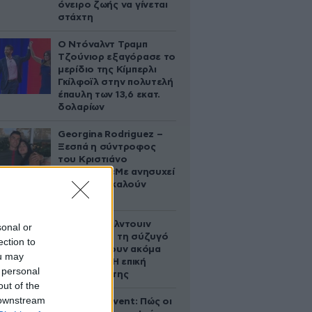
όνειρο ζωής να γίνεται
στάχτη
Ο Ντόναλντ Τραμπ
Τζούνιορ εξαγόρασε το
μερίδιο της Κίμπερλι
Γκίλφοϊλ στην πολυτελή
έπαυλη των 13,6 εκατ.
δολαρίων
Georgina Rodriguez –
Ξεσπά η σύντροφος
του Κριστιάνο
Ρονάλντο: «Με ανησυχεί
που με αποκαλούν
χοντρή»
Ο Άλεκ Μπάλντουιν
sonal or
ζήτησε από τη σύζυγό
ection to
του να κάνουν ακόμα
ou may
ένα παιδί – Η επική
 personal
αντίδρασή της
out of the
 downstream
Παλάτι Marivent: Πώς οι