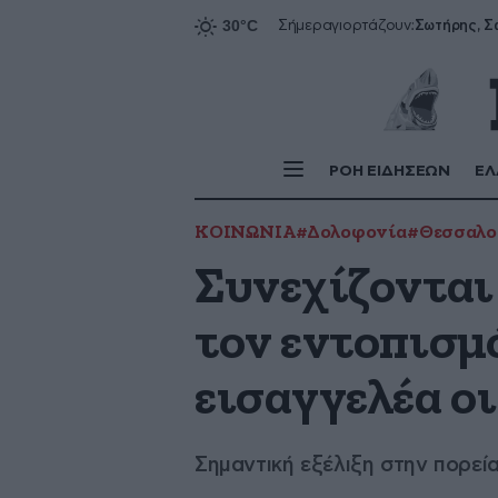
Σήμερα
γιορτάζουν:
ΡΟΗ ΕΙΔΗΣΕΩΝ
ΕΛ
ΚΟΙΝΩΝΙΑ
#Δολοφονία
#Θεσσαλο
Συνεχίζονται 
τον εντοπισμ
εισαγγελέα ο
Σημαντική εξέλιξη στην πορεί