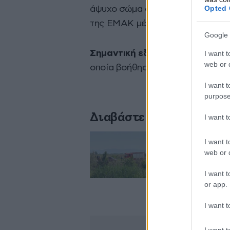
Opted 
άψυχο σώμα στον ποταμό Λουδία.
της ΕΜΑΚ μέχρι στιγμής δεν έχει
Google 
Σημαντική εξέλιξη στην πορεία
I want t
web or d
οποία βοήθησε τις αρχές να ξετυ
I want t
purpose
Διαβάστε σχετικά
I want 
I want t
Θεσσαλονίκη: Έδε
web or d
Λουδία – Πώς έγι
I want t
or app.
I want t
I want t