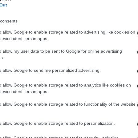
Out
 Παρά τις έρευνες της ΕΛ.ΑΣ. με τη συνδρομή
 εντοπιστεί το πτώμα.
consents
 της έρευνας αποτέλεσε η κατάθεση πολίτη
, η
o allow Google to enable storage related to advertising like cookies on
evice identifiers in apps.
λίξουν το κουβάρι της υπόθεσης.
o allow my user data to be sent to Google for online advertising
s.
to allow Google to send me personalized advertising.
o allow Google to enable storage related to analytics like cookies on
σαν το πτώμα με τούβλα και το πέταξαν στον
evice identifiers in apps.
νε η δολοφονία του 54χρονου
o allow Google to enable storage related to functionality of the website
o allow Google to enable storage related to personalization.
o allow Google to enable storage related to security, including