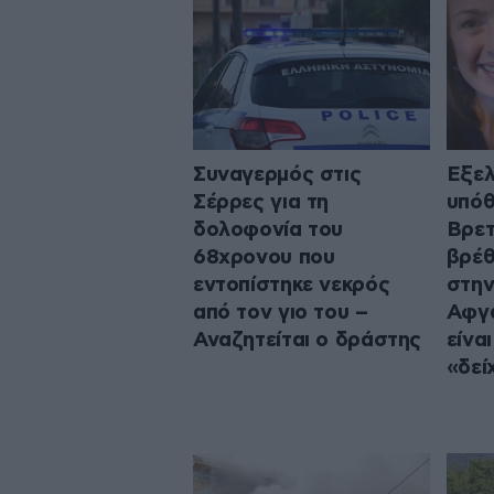
Συναγερμός στις
Εξελ
Σέρρες για τη
υπόθ
δολοφονία του
Βρετ
68χρονου που
βρέθ
εντοπίστηκε νεκρός
στην
από τον γιο του –
Αφγα
Αναζητείται ο δράστης
είνα
«δεί