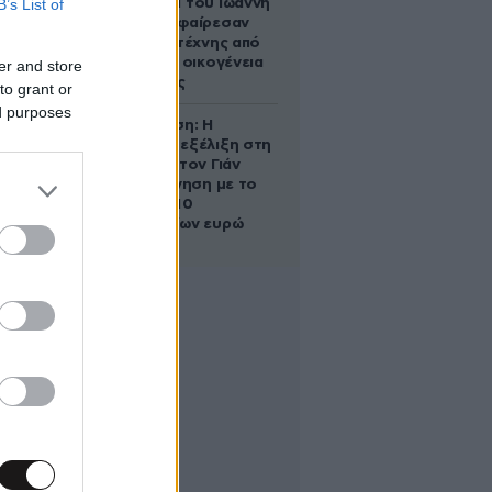
B’s List of
κληρονόμοι του Ιωάννη
Σαριδάκη αφαίρεσαν
1.300 έργα τέχνης από
τη βασιλική οικογένεια
er and store
της Ισπανίας
to grant or
ed purposes
Αθηνά Ωνάση: Η
απρόσμενη εξέλιξη στη
διαμάχη με τον Γιάν
Τοπς – Η κίνηση με το
άλογο των 10
εκατομμυρίων ευρώ