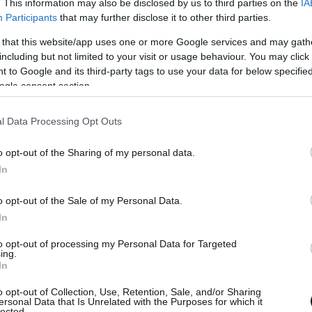
. This information may also be disclosed by us to third parties on the
IA
Participants
that may further disclose it to other third parties.
 that this website/app uses one or more Google services and may gath
including but not limited to your visit or usage behaviour. You may click 
 to Google and its third-party tags to use your data for below specifi
ogle consent section.
l Data Processing Opt Outs
o opt-out of the Sharing of my personal data.
In
o opt-out of the Sale of my Personal Data.
In
οι αρχές,
ένας από τους δύο συλληφθέντες
to opt-out of processing my Personal Data for Targeted
ο της παρέας και πυροβόλησε τον 54χρονο στο
ing.
In
απατηθεί σχετικά με την ύπαρξη των
μπλεκόμενα πρόσωπα φαίνεται πως έδεσαν το
o opt-out of Collection, Use, Retention, Sale, and/or Sharing
ersonal Data that Is Unrelated with the Purposes for which it
 πορτ – μπαγκάζ αυτοκινήτου και πέταξαν το
lected.