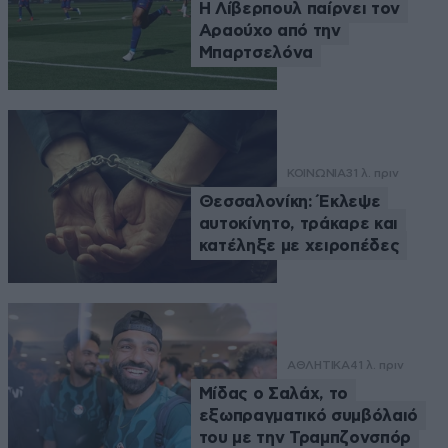
Η Λίβερπουλ παίρνει τον
Αραούχο από την
Μπαρτσελόνα
ΚΟΙΝΩΝΙΑ
31 λ. πριν
Θεσσαλονίκη: Έκλεψε
αυτοκίνητο, τράκαρε και
κατέληξε με χειροπέδες
ΑΘΛΗΤΙΚΑ
41 λ. πριν
Μίδας ο Σαλάχ, το
εξωπραγματικό συμβόλαιό
του με την Τραμπζονσπόρ