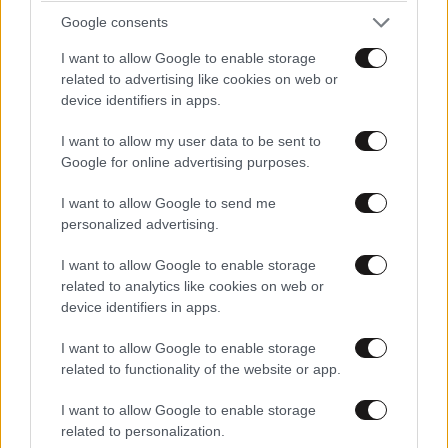
Google consents
I want to allow Google to enable storage
related to advertising like cookies on web or
device identifiers in apps.
ΠΕΡΙΣΣΟΤΕΡΑ ΣΧΟΛΙΑ
I want to allow my user data to be sent to
Google for online advertising purposes.
Καταγωγη
10·05·2026 07:42
I want to allow Google to send me
Του πρωην ξερουμε;
TRENDING
personalized advertising.
Απαντήστε
0
0
I want to allow Google to enable storage
related to analytics like cookies on web or
device identifiers in apps.
Γεια σου
08·05·2026 22:22
I want to allow Google to enable storage
related to functionality of the website or app.
Βρε παλικάρι Κρητικέ!!!! Ευτυχώς ο κόσμος τους έχει
I want to allow Google to enable storage
πάρει χαμπάρι ... Και δυστυχώς ακολουθούν και άλλοι
related to personalization.
αυτό το... καλό παράδειγμα