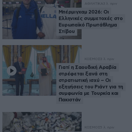
ΑΘΛΗΤΙΚΑ
3 λ. πριν
Μπέρμιγχαμ 2026: Οι
Ελληνικές συμμετοχές στο
Ευρωπαϊκό Πρωτάθλημα
Στίβου
ΚΟΣΜΟΣ
3 λ. πριν
Γιατί η Σαουδική Αραβία
στρέφεται ξανά στη
στρατιωτική ισχύ – Οι
εξηγήσεις του Ριάντ για τη
συμφωνία με Τουρκία και
Πακιστάν
ΚΟΣΜΟΣ
5 λ. πριν