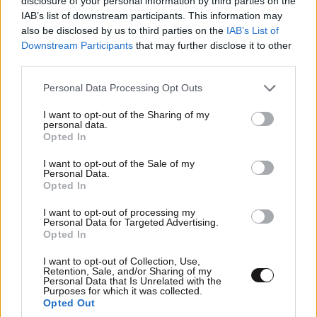
disclosure of your personal information by third parties on the
IAB’s list of downstream participants. This information may
also be disclosed by us to third parties on the
IAB’s List of
@Καλά
10·05·2026 09:12
Downstream Participants
that may further disclose it to other
third parties.
Μογγολοι...σίγουρα...σκ@τομαγκες... τής πλάκας...που
Please note that this website/app uses one or more Google
Personal Data Processing Opt Outs
λύνουν τις διαφορές τους μόνο με τα όπλα... τι άλλο
services and may gather and store information including but
να πει κανείς...κάποιος πρεπει να τούς ξυπνήσει...και
not limited to your visit or usage behaviour. You may click to
I want to opt-out of the Sharing of my
personal data.
να τούς πει ότι ζούμε στο 2026...και όχι στο 1916..!!!
grant or deny consent to Google and its third-party tags to
Opted In
use your data for below specified purposes in below Google
Απαντήστε
0
0
consent section.
I want to opt-out of the Sale of my
Personal Data.
Opted In
I want to opt-out of processing my
Personal Data for Targeted Advertising.
Opted In
I want to opt-out of Collection, Use,
Retention, Sale, and/or Sharing of my
Personal Data that Is Unrelated with the
Purposes for which it was collected.
Opted Out