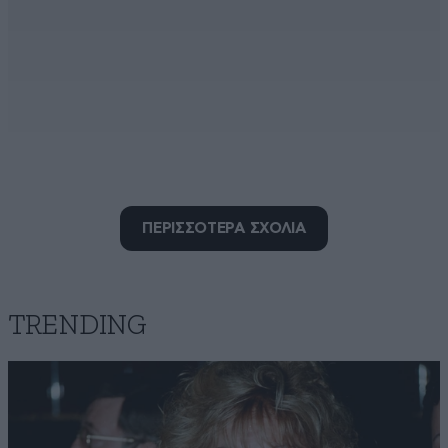
ΠΕΡΙΣΣΟΤΕΡΑ ΣΧΟΛΙΑ
και ειναι
17·06·2024 12:08
ελευθερος με περιοριστικους ορους, να μην
ξαναβαλει φωτια, φανταζομαι?!!!
TRENDING
Απαντήστε
0
0