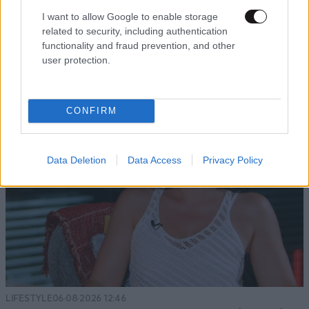
«Κάηκε το σπίτι μας στην Ελλάδα λίγο πριν
I want to allow Google to enable storage
μετακομίσουμε»: Απαρηγόρητη η οικογένεια
related to security, including authentication
από τη Βρετανία που είδε το όνειρο ζωής να
functionality and fraud prevention, and other
γίνεται στάχτη
user protection.
CONFIRM
Data Deletion
Data Access
Privacy Policy
LIFESTYLE
06·08·2026 12:46