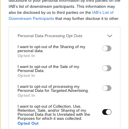
disclosure of your personal information by third parties on the
άλλαξε κάτι;
IAB’s list of downstream participants. This information may
also be disclosed by us to third parties on the
IAB’s List of
Απαντήστε
0
0
Downstream Participants
that may further disclose it to other
third parties.
Please note that this website/app uses one or more Google
Personal Data Processing Opt Outs
services and may gather and store information including but
not limited to your visit or usage behaviour. You may click to
I want to opt-out of the Sharing of my
personal data.
grant or deny consent to Google and its third-party tags to
Opted In
use your data for below specified purposes in below Google
consent section.
I want to opt-out of the Sale of my
Personal Data.
Opted In
I want to opt-out of processing my
Personal Data for Targeted Advertising.
Opted In
I want to opt-out of Collection, Use,
Retention, Sale, and/or Sharing of my
Personal Data that Is Unrelated with the
Purposes for which it was collected.
Opted Out