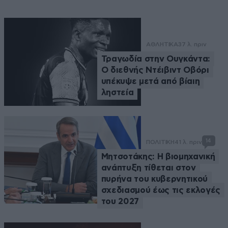
ΑΘΛΗΤΙΚΑ
37 λ. πριν
Τραγωδία στην Ουγκάντα:
Ο διεθνής Ντέιβιντ Οβόρι
υπέκυψε μετά από βίαιη
ληστεία
14
ΠΟΛΙΤΙΚΗ
41 λ. πριν
Μητσοτάκης: Η βιομηχανική
ανάπτυξη τίθεται στον
πυρήνα του κυβερνητικού
σχεδιασμού έως τις εκλογές
του 2027