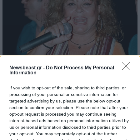
Οσους τουρκους
17·06·2024 09:10
πράκτορες πιάνετε θα τους βγάζετε ψυχασθενείς?
Απαντήστε
0
0
ισοβια
17·06·2024 09:09
ΕΛΛΑΔΑ
06·08·2026 00:09
Newsbeast.gr -
Do Not Process My Personal
Σαν σήμερα 6 Αυγούστου: Πεθαίνει η Ρίτα
Information
για να στρώνουν κοςερλοι
Σακελλαρίου, η λαϊκή ντίβα που έκανε τη ζωή
Απαντήστε
0
0
If you wish to opt-out of the sale, sharing to third parties, or
της τραγούδι
processing of your personal or sensitive information for
targeted advertising by us, please use the below opt-out
section to confirm your selection. Please note that after your
opt-out request is processed you may continue seeing
φέτος
17·06·2024 01:26
interest-based ads based on personal information utilized by
us or personal information disclosed to third parties prior to
θα καεί η βορειοδυτική Ελλάδα, αυτή έχει σειρά!!! μα
your opt-out. You may separately opt-out of the further
καλά, οι τούρκοι πράκτορες δεν βάζουν τις φωτιές;