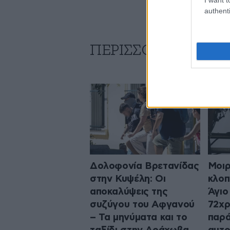
authenti
ΠΕΡΙΣΣΟΤΕΡΑ ΑΠΟ
Δολοφονία Βρετανίδας
Μοιρ
στην Κυψέλη: Οι
κλοπ
αποκαλύψεις της
Άγιο
συζύγου του Αφγανού
72χρ
– Τα μηνύματα και το
παρά