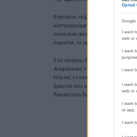
Opted 
Επιπλέον, σύμφωνα με την καταγγ
Google 
κατηγορούμενος εκμεταλλευόμενο
I want t
συνέχεια αποχώρησε από την οικ
web or d
περιείχε το χρηματικό ποσό των 
I want t
purpose
Στο πλαίσιο διερεύνησης των κα
Ασφάλειας Ήλιδας και της Ειδι
I want 
Ηλείας εντόπισαν τον κατηγορούμ
I want t
έρευνα που ακολούθησε στην οι
web or d
δεκαεννέα δενδρύλλια κάνναβης,
I want t
or app.
I want t
I want t