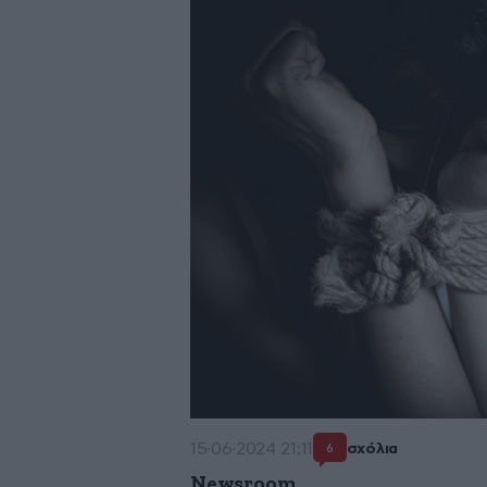
15·06·2024 21:11
σχόλια
6
Newsroom