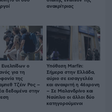
κίνητο οι δύο
σιωπής ενώπιον της
ργοί
ανακρίτριας
 Ευελπίδων ο
Υπόθεση Marfin:
νός για τη
Σήμερα στην Ελλάδα,
φονία της
αύριο σε εισαγγελέα
αμπεθ Τζέιν Ρος –
και ανακριτή η 46χρονη
έα δεδομένα στην
– Σε Μαλανδρίνο και
θεση
Ναύπλιο οι άλλοι δύο
κατηγορούμενοι