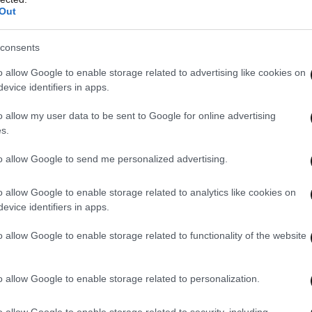
Out
ελία της γυναίκας, την Τετάρτη νωρίς το πρωί, ο
consents
ς αδυναμία αντίδρασης της, τη βίασε, ενώ στη
o allow Google to enable storage related to advertising like cookies on
ία τους, αφαιρώντας το πορτοφόλι της, που
evice identifiers in apps.
350 ευρώ.
o allow my user data to be sent to Google for online advertising
s.
ταγγελομένων οι αστυνομικοί του Τμήματος
κής Ομάδας Ελέγχων της Διεύθυνσης Αστυνομίας
to allow Google to send me personalized advertising.
ενο στην οικία του και τον συνέλαβαν. Σε
o allow Google to enable storage related to analytics like cookies on
κία του συλληφθέντα βρήκαν και κατέσχεσαν
evice identifiers in apps.
 που καλλιεργούσε σε ισάριθμες γλάστρες».
o allow Google to enable storage related to functionality of the website
o allow Google to enable storage related to personalization.
o allow Google to enable storage related to security, including