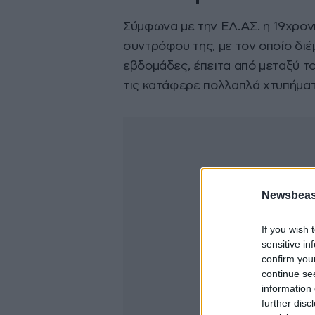
Σύμφωνα με την ΕΛ.ΑΣ. η 19χρον
συντρόφου της, με τον οποίο διέμ
εβδομάδες, έπειτα από μεταξύ το
τις κατάφερε πολλαπλά χτυπήματ
Newsbeast
If you wish 
sensitive in
confirm you
continue se
information 
further disc