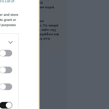
B’s List of
άλογο των 10
εκατομμυρίων ευρώ
er and store
Ο Στράτος
to grant or
Τζώρτζογλου
ed purposes
αποκαλύπτει: Το νεκρό
έμβρυο στο σπίτι της
Μαρίας Γεωργιάδου και
ο εγκλεισμός στο
ψυχιατρείο