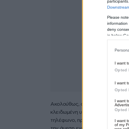
participants
Downstream 
Please note
information 
deny consent
in below Go
Persona
I want t
Opted 
I want t
Opted 
I want 
Ακολούθως, ο κατηγορούμενος τ
Advertis
Opted 
κλειδωμένη υπό την αυστηρή επί
τηλέφωνο, προκειμένου να την α
I want t
of my P
την άμεση ενημέρωση των αστυν
was col