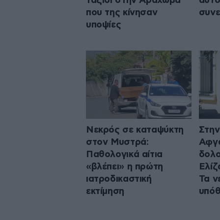
ταξίδι στην Αράχωβα
αυτο
που της κίνησαν
συνε
υποψίες
Νεκρός σε καταψύκτη
Στην
στον Μυστρά:
Αφγα
Παθολογικά αίτια
δολο
«βλέπει» η πρώτη
Ελίζ
ιατροδικαστική
Τα ν
εκτίμηση
υπό