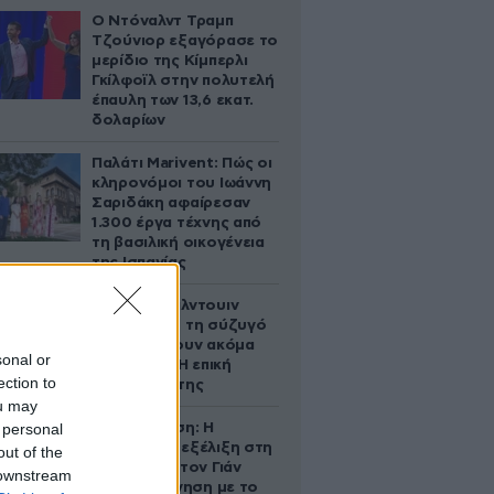
Ο Ντόναλντ Τραμπ
Τζούνιορ εξαγόρασε το
μερίδιο της Κίμπερλι
Γκίλφοϊλ στην πολυτελή
έπαυλη των 13,6 εκατ.
δολαρίων
Παλάτι Marivent: Πώς οι
κληρονόμοι του Ιωάννη
Σαριδάκη αφαίρεσαν
1.300 έργα τέχνης από
τη βασιλική οικογένεια
της Ισπανίας
Ο Άλεκ Μπάλντουιν
ζήτησε από τη σύζυγό
του να κάνουν ακόμα
sonal or
ένα παιδί – Η επική
ection to
αντίδρασή της
ou may
 personal
Αθηνά Ωνάση: Η
απρόσμενη εξέλιξη στη
out of the
διαμάχη με τον Γιάν
 downstream
Τοπς – Η κίνηση με το