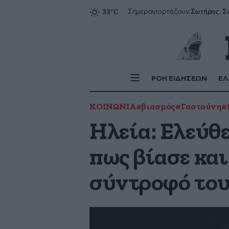
Σήμερα
γιορτάζουν:
ΡΟΗ ΕΙΔΗΣΕΩΝ
ΕΛ
ΚΟΙΝΩΝΙΑ
#βιασμός
#Γαστούνη
#
Ηλεία: Ελεύθ
πως βίασε και
σύντροφό το