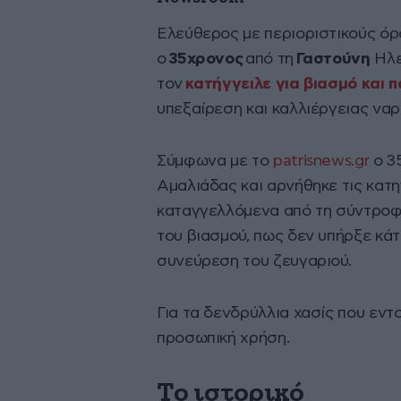
Ελεύθερος με περιοριστικούς όρ
ο
35χρονος
από τη
Γαστούνη
Ηλε
τον
κατήγγειλε για βιασμό και
υπεξαίρεση και καλλιέργειας ναρ
Σύμφωνα με το
patrisnews.gr
ο 3
Αμαλιάδας και αρνήθηκε τις κατ
καταγγελλόμενα από τη σύντροφό
του βιασμού, πως δεν υπήρξε κάτ
συνεύρεση του ζευγαριού.
Για τα δενδρύλλια χασίς που εν
προσωπική χρήση.
Το ιστορικό