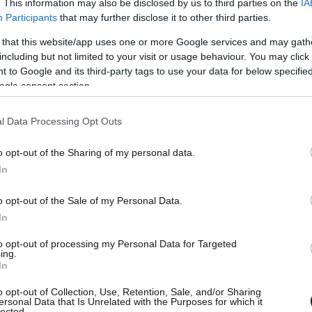
. This information may also be disclosed by us to third parties on the
IA
Participants
that may further disclose it to other third parties.
 that this website/app uses one or more Google services and may gath
including but not limited to your visit or usage behaviour. You may click 
 to Google and its third-party tags to use your data for below specifi
ogle consent section.
l Data Processing Opt Outs
o opt-out of the Sharing of my personal data.
In
o opt-out of the Sale of my Personal Data.
In
to opt-out of processing my Personal Data for Targeted
ην κατακράτησε παράνομα στην οικία τους
ing.
In
βλεψη του, ενώ αφαίρεσε το κινητό της
ποτρέψει από την παροχή πρώτων βοηθειών και
o opt-out of Collection, Use, Retention, Sale, and/or Sharing
ersonal Data that Is Unrelated with the Purposes for which it
ομικών αρχών.
lected.