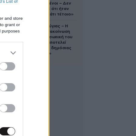
B’s List of
συντετριμμένοι – Δεν
έδειξε ποτέ ότι ήταν
ικανός για κάτι τέτοιο»
er and store
to grant or
Χρίστος Κούγιας – Η
ed purposes
αυστηρή ανακοίνωση
για την προσωπική του
ζωή: «Δεν αποτελεί
αντικείμενο δημόσιας
συζήτησης»