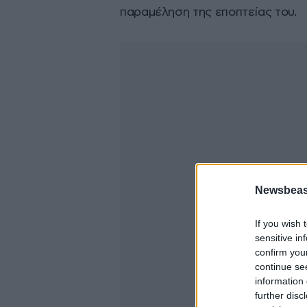
παραμέληση της εποπτείας του.
Newsbeast
If you wish 
sensitive in
confirm you
continue se
information 
further disc