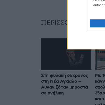
authenti
ΠΕΡΙΣΣΟΤΕΡΑ ΑΠΟ
Στη φυλακή 66χρονος
Με 1
στη Νέα Αγχίαλο –
κάνν
Αυνανιζόταν μπροστά
σχολ
σε ανήλικη
35χρ
και 
μόλι