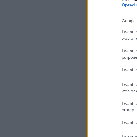
Opted 
Google 
I want t
web or d
I want t
purpose
I want 
I want t
web or d
I want t
or app.
I want t
I want t