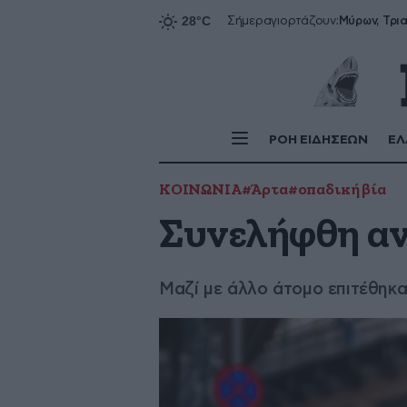
Σήμερα
γιορτάζουν:
ΡΟΗ ΕΙΔΗΣΕΩΝ
ΕΛ
ΚΟΙΝΩΝΙΑ
#Άρτα
#οπαδική βία
Συνελήφθη αν
Μαζί με άλλο άτομο επιτέθηκα