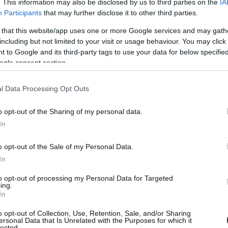
. This information may also be disclosed by us to third parties on the
IA
Participants
that may further disclose it to other third parties.
 that this website/app uses one or more Google services and may gath
including but not limited to your visit or usage behaviour. You may click 
 to Google and its third-party tags to use your data for below specifi
ogle consent section.
l Data Processing Opt Outs
o opt-out of the Sharing of my personal data.
In
o opt-out of the Sale of my Personal Data.
In
to opt-out of processing my Personal Data for Targeted
ing.
In
o opt-out of Collection, Use, Retention, Sale, and/or Sharing
ersonal Data that Is Unrelated with the Purposes for which it
lected.