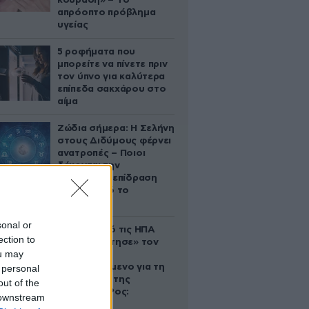
κούραση» – Το
απρόοπτο πρόβλημα
υγείας
5 ροφήματα που
μπορείτε να πίνετε πριν
τον ύπνο για καλύτερα
επίπεδα σακχάρου στο
αίμα
Ζώδια σήμερα: Η Σελήνη
στους Διδύμους φέρνει
ανατροπές – Ποιοι
δέχονται την
ευεργετική επίδραση
του Δία από το
απόγευμα;
sonal or
Ζευγάρι από τις ΗΠΑ
ection to
που «υιοθέτησε» τον
ou may
Αφγανό
κατηγορούμενο για τη
 personal
δολοφονία της
out of the
Ελίζαμπεθ Ρος:
 downstream
«Είμαστε