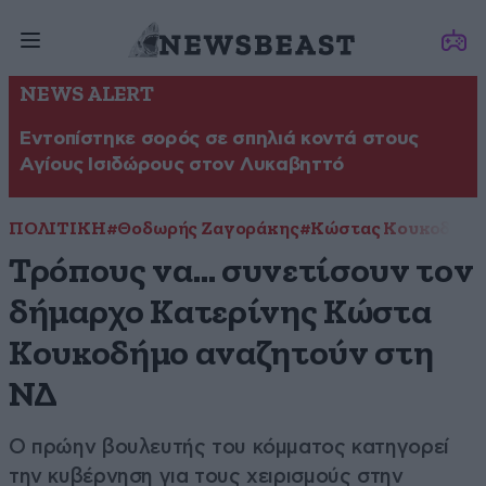
NEWS ALERT
Εντοπίστηκε σορός σε σπηλιά κοντά στους
Αγίους Ισιδώρους στον Λυκαβηττό
ΠΟΛΙΤΙΚΗ
#Θοδωρής Ζαγοράκης
#Κώστας Κουκοδήμο
Τρόπους να… συνετίσουν τον
δήμαρχο Κατερίνης Κώστα
Κουκοδήμο αναζητούν στη
ΝΔ
Ο πρώην βουλευτής του κόμματος κατηγορεί
την κυβέρνηση για τους χειρισμούς στην