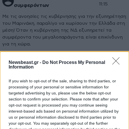
11:15
συμφερόντων
Με τις ανοησίες τις κυβέρνησης για την εξυπηρέτηση
του Μαρινάκη, παραλίγο να χωρίσουν την Ελλάδα στη
μέση! Όταν η κυβέρνηση της ΝΔ εξυπηρετεί τα
συμφέροντα του μεγαλοπαράγοντα, είναι επικίνδυνη
για τη χώρα.
Απαντήστε
0
0
Newsbeast.gr -
Do Not Process My Personal
Information
If you wish to opt-out of the sale, sharing to third parties, or
Μπράβο σου
19·02·2020 09:58
processing of your personal or sensitive information for
targeted advertising by us, please use the below opt-out
Ε όχι και γραφική
section to confirm your selection. Please note that after your
opt-out request is processed you may continue seeing
Απαντήστε
0
0
interest-based ads based on personal information utilized by
us or personal information disclosed to third parties prior to
your opt-out. You may separately opt-out of the further