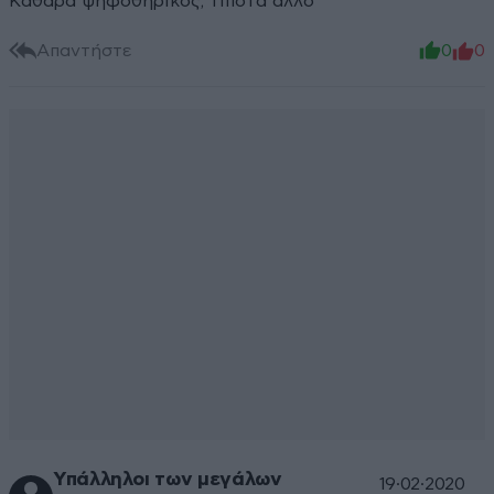
Καθαρα ψηφοθηρικος, τιποτα αλλο
Απαντήστε
0
0
Υπάλληλοι των μεγάλων
19·02·2020