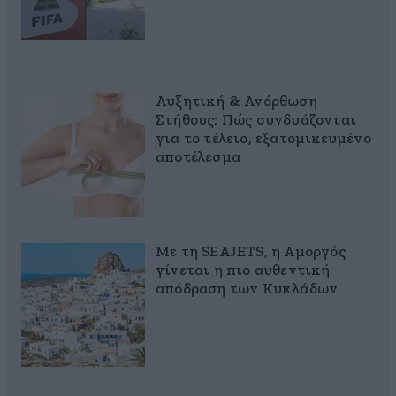
Αυξητική & Ανόρθωση
Στήθους: Πώς συνδυάζονται
για το τέλειο, εξατομικευμένο
αποτέλεσμα
Με τη SEAJETS, η Αμοργός
γίνεται η πιο αυθεντική
απόδραση των Κυκλάδων