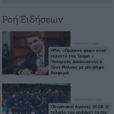
Ροή Ειδήσεων
ΚΟΣΜΟΣ
2 λ. πριν
ΗΠΑ: «Πράσινο φως» στον
εκλεκτό του Τραμπ –
Υπουργός Δικαιοσύνης ο
Τοντ Μπλανς με μία ψήφο
διαφορά
ΑΘΛΗΤΙΚΑ
10 λ. πριν
Ολυμπιακοί Αγώνες 2028: Ο
τελικός του μπάσκετ το πιο