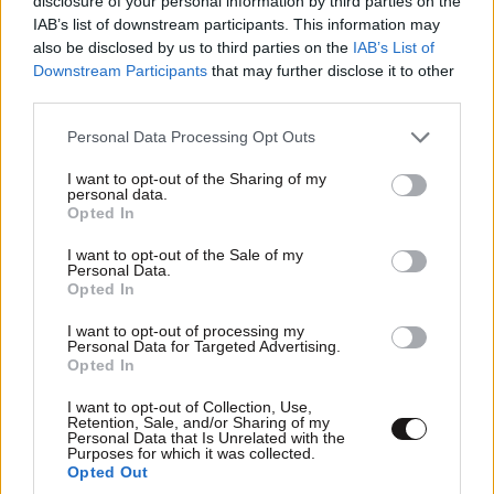
disclosure of your personal information by third parties on the
IAB’s list of downstream participants. This information may
Constantined
19·02·2020 08:34
also be disclosed by us to third parties on the
IAB’s List of
Downstream Participants
that may further disclose it to other
Ως αθλητής ήταν εξαιρετικός και ποτέ δεν ακούστηκε
third parties.
άσχημη κουβέντα για αυτόν σαν Γ.Γ.Α πάλι μόνο καλά
άκουγες στον ερασιτεχνικό αθλητισμό τουλάχιστον
Please note that this website/app uses one or more Google
Personal Data Processing Opt Outs
για τον επαγγελματικό δεν γνωρίζω, οπότε και μόνο
services and may gather and store information including but
από την εμπειρία που έχει επί αυτών των θεμάτων θα
not limited to your visit or usage behaviour. You may click to
I want to opt-out of the Sharing of my
personal data.
grant or deny consent to Google and its third-party tags to
έπρεπε τουλάχιστον να σεβαστούν την άποψη του και
Opted In
use your data for below specified purposes in below Google
ας μη την αποδέχονται
consent section.
I want to opt-out of the Sale of my
Personal Data.
Απαντήστε
0
0
Opted In
I want to opt-out of processing my
Personal Data for Targeted Advertising.
Opted In
TRENDING
I want to opt-out of Collection, Use,
Retention, Sale, and/or Sharing of my
Personal Data that Is Unrelated with the
Purposes for which it was collected.
Opted Out