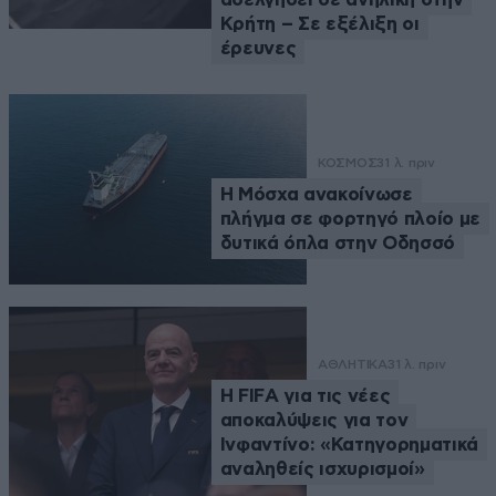
Κρήτη – Σε εξέλιξη οι
έρευνες
ΚΟΣΜΟΣ
31 λ. πριν
Η Μόσχα ανακοίνωσε
πλήγμα σε φορτηγό πλοίο με
δυτικά όπλα στην Οδησσό
ΑΘΛΗΤΙΚΑ
31 λ. πριν
Η FIFA για τις νέες
αποκαλύψεις για τον
Ινφαντίνο: «Κατηγορηματικά
αναληθείς ισχυρισμοί»