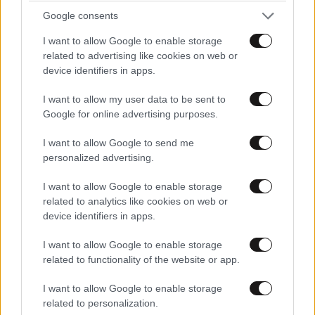
Google consents
I want to allow Google to enable storage
related to advertising like cookies on web or
device identifiers in apps.
I want to allow my user data to be sent to
Google for online advertising purposes.
I want to allow Google to send me
personalized advertising.
LIFESTYLE
08·08·2026 09:01
Νία Βαρντάλος – Σπύρος Κατσαγάνης: Μια
I want to allow Google to enable storage
σχέση που θυμίζει σενάριο ταινίας και μετρά
related to analytics like cookies on web or
device identifiers in apps.
πάνω από τέσσερα χρόνια
I want to allow Google to enable storage
related to functionality of the website or app.
I want to allow Google to enable storage
related to personalization.