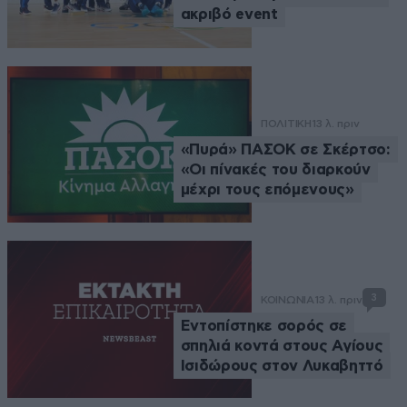
ακριβό event
ΠΟΛΙΤΙΚΗ
13 λ. πριν
«Πυρά» ΠΑΣΟΚ σε Σκέρτσο:
«Οι πίνακές του διαρκούν
μέχρι τους επόμενους»
3
ΚΟΙΝΩΝΙΑ
13 λ. πριν
Εντοπίστηκε σορός σε
σπηλιά κοντά στους Αγίους
Ισιδώρους στον Λυκαβηττό