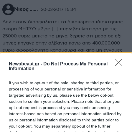
Νικος ......
20·03·2017 16:34
Δεν εχουν διασφαλιστει τα δικαιωματα ιδιοκτησιας
ακομα ΜΗΤΣΟ μ? ρε [...] ευρωβουλευταρα με τις
25000 ευρω μεικτα το μηνα, ξερεις οτι μεσα σε εξι
μηνες πηγανε στην αλβανια πανω απο 480.000.000
ευρω αφορολογητα καταμαυρα και απο μη εννομες
συναλλαγες.........και αν πας στα γραφεια του Ο.Α.Ε.Δ
Newsbeast.gr -
Do Not Process My Personal
θα δεις να παιρνουν τα επιδοματα αλβανοι, βουλγαροι
Information
και [...] (ρομ) οπως τους λες εσυ.
If you wish to opt-out of the sale, sharing to third parties, or
Απαντήστε
4
0
processing of your personal or sensitive information for
targeted advertising by us, please use the below opt-out
section to confirm your selection. Please note that after your
opt-out request is processed you may continue seeing
interest-based ads based on personal information utilized by
us or personal information disclosed to third parties prior to
your opt-out. You may separately opt-out of the further