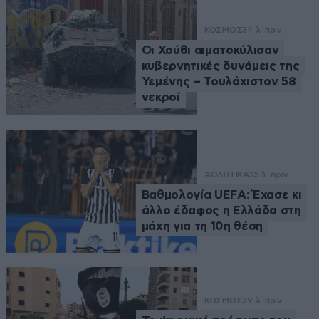
ΚΟΣΜΟΣ
34 λ. πριν
Οι Χούθι αιματοκύλισαν
κυβερνητικές δυνάμεις της
Υεμένης – Τουλάχιστον 58
νεκροί
ΑΘΛΗΤΙΚΑ
35 λ. πριν
Βαθμολογία UEFA: Έχασε κι
άλλο έδαφος η Ελλάδα στη
μάχη για τη 10η θέση
ΚΟΣΜΟΣ
39 λ. πριν