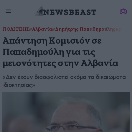
ΠΟΛΙΤΙΚΗ
#Αλβανία
#Δημήτρης Παπαδημούλης
#μειον
Απάντηση Κομισιόν σε
Παπαδημούλη για τις
μειονότητες στην Αλβανία
«Δεν έχουν διασφαλιστεί ακόμα τα δικαιώματα
ιδιοκτησίας»