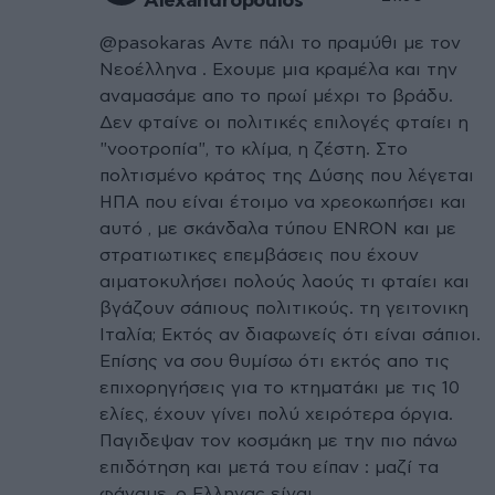
Alexandropoulos
@pasokaras Αντε πάλι το πραμύθι με τον
Νεοέλληνα . Εχουμε μια κραμέλα και την
αναμασάμε απο το πρωί μέχρι το βράδυ.
Δεν φταίνε οι πολιτικές επιλογές φταίει η
"νοοτροπία", το κλίμα, η ζέστη. Στο
πολτισμένο κράτος της Δύσης που λέγεται
ΗΠΑ που είναι έτοιμο να χρεοκωπήσει και
αυτό , με σκάνδαλα τύπου ENRON και με
στρατιωτικες επεμβάσεις που έχουν
αιματοκυλήσει πολούς λαούς τι φταίει και
βγάζουν σάπιους πολιτικούς. τη γειτονικη
Ιταλία; Εκτός αν διαφωνείς ότι είναι σάπιοι.
Επίσης να σου θυμίσω ότι εκτός απο τις
επιχορηγήσεις για το κτηματάκι με τις 10
ελίες, έχουν γίνει πολύ χειρότερα όργια.
Παγιδεψαν τον κοσμάκη με την πιο πάνω
επιδότηση και μετά του είπαν : μαζί τα
φάγαμε, ο Ελληνας είναι