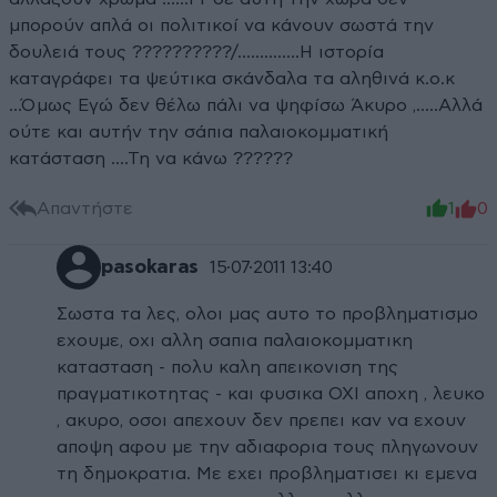
μπορούν απλά οι πολιτικοί να κάνουν σωστά την
δουλειά τους ??????????/..............Η ιστορία
καταγράφει τα ψεύτικα σκάνδαλα τα αληθινά κ.ο.κ
...Όμως Εγώ δεν θέλω πάλι να ψηφίσω Άκυρο ,.....Αλλά
ούτε και αυτήν την σάπια παλαιοκομματική
κατάσταση ....Τη να κάνω ??????
Απαντήστε
1
0
pasokaras
15·07·2011 13:40
Σωστα τα λες, ολοι μας αυτο το προβληματισμο
εχουμε, οχι αλλη σαπια παλαιοκομματικη
κατασταση - πολυ καλη απεικονιση της
πραγματικοτητας - και φυσικα ΟΧΙ αποχη , λευκο
, ακυρο, οσοι απεχουν δεν πρεπει καν να εχουν
αποψη αφου με την αδιαφορια τους πληγωνουν
τη δημοκρατια. Με εχει προβληματισει κι εμενα