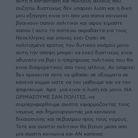
αυτη η κατασταση και πολλους αλλους που
συζητω, δυστυχως δεν υπαρχει λυση και η δικη
μου εξηγηση ειναι οτι απο μια σαπια κοινωνια
βγαινουν σαπιοι πολιτικοι και αφου ειμαστε
σαπιοι ( αυτο το πιστευω ακραδαντα για τους
Νεοελληνες και οποιος εχει ζησει σε
πολιτισμενο κρατος του δυτικου κοσμου μονο
αυτη την αποψη μπορει να εχει) δυστυχως ειναι
αδυνατο να βγει ο ηπερηρωας πολιτικος που θα
ειναι διαφορετικος απο τους αλλους. Αν υπαρχει
δεν προκειται ποτε να φθασει σε αξιωματα σε
κανενα κομμα ωστε να τον μαθουμε και να τον
ψηφισουμε. Αρα , μια ειναι η λυση και μονο. ΝΑ
ΩΡΙΜΑΣΟΥΜΕ ΣΑΝ ΠΟΛΙΤΕΣ, να
συμπεριφερθουμε σωστα, εφαρμοζοντας τους
νομους, και δημιουργωντας μια κοινωνια
δικαιοσυνης και σεβασμου προς τους νομους.
Τοτε και σωστοι πολιτικοι θα βγουν μεσα απο
μια σωστη κοινωνια και ΑΝ καποιος