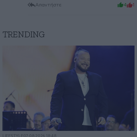
Απαντήστε
4
1
TRENDING
LIFESTYLE
07·08·2026 18:48