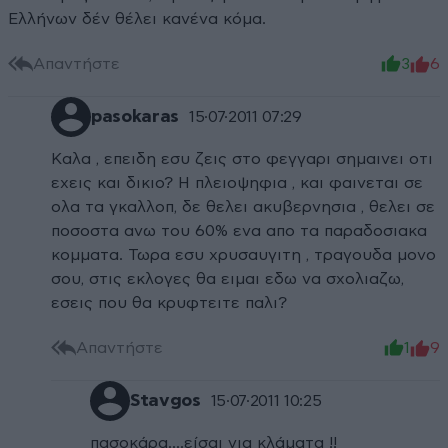
Ελλήνων δέν θέλει κανένα κόμα.
Απαντήστε
3
6
pasokaras
15·07·2011 07:29
Καλα , επειδη εσυ ζεις στο φεγγαρι σημαινει οτι
εχεις και δικιο? Η πλειοψηφια , και φαινεται σε
ολα τα γκαλλοπ, δε θελει ακυβερνησια , θελει σε
ποσοστα ανω του 60% ενα απο τα παραδοσιακα
κομματα. Τωρα εσυ χρυσαυγιτη , τραγουδα μονο
σου, στις εκλογες θα ειμαι εδω να σχολιαζω,
εσεις που θα κρυφτειτε παλι?
Απαντήστε
1
9
Stavgos
15·07·2011 10:25
πασοκάρα....είσαι για κλάματα !!