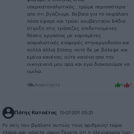
υπερκαταναλωτικός , τρώμε περισσότερα
απο ότι βγάζουμε. Βεβαια για το κεφάλαιο
πόσα έφαγε και τρώει κουβέντα(πχ 84δισ
στίριξη στις τράπεζες, επιδοτούμενες
θέσεις εργασίας με χαρισμένες
ασφαλιστικές εισφορές στηνεργοδοσία και
πολλά άλλα) Επίσης ποτέ δε με βόλεψε και
εμένα κανένας, ούτε κανένα απο την
οικογενειά μου αρα και εγώ διακαιούμαι να
ομιλώ.
Απαντήστε
0
1
Πότης Κατσέτος
15·07·2011 05:21
Ρε σείς που βγάλατε αυτούς τους αριθμούς! τώρα
πλάκα μας κάνετε, αφού ξέρετε οτι η πλειοψηφία των