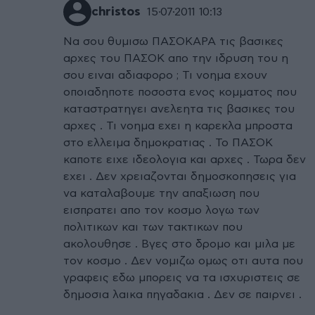
christos
15·07·2011 10:13
Να σου θυμισω ΠΑΣΟΚΑΡΑ τις βασικες
αρχες του ΠΑΣΟΚ απο την ιδρυση του η
σου ειναι αδιαφορο ; Τι νοημα εχουν
οποιαδηποτε ποσοστα ενος κομματος που
καταστρατηγει ανελεητα τις βασικες του
αρχες . Τι νοημα εχει η καρεκλα μπροστα
στο ελλειμα δημοκρατιας . Το ΠΑΣΟΚ
καποτε ειχε ιδεολογια και αρχες . Τωρα δεν
εχει . Δεν χρειαζονται δημοσκοπησεις για
να καταλαβουμε την απαξιωση που
εισπρατει απο τον κοσμο λογω των
πολιτικων και των τακτικων που
ακολουθησε . Βγες στο δρομο και μιλα με
τον κοσμο . Δεν νομιζω ομως οτι αυτα που
γραφεις εδω μπορεις να τα ισχυριστεις σε
δημοσια λαικα πηγαδακια . Δεν σε παιρνει .