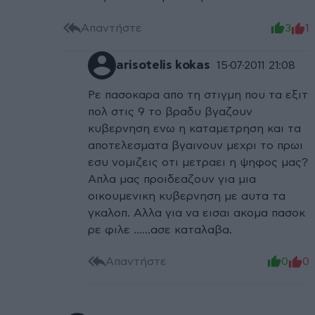
Απαντήστε
3
1
arisotelis kokas
15·07·2011 21:08
Ρε πασοκαρα απο τη στιγμη που τα εξιτ
πολ στις 9 το βραδυ βγαζουν
κυβερνηση ενω η καταμετρηση και τα
αποτελεσματα βγαινουν μεχρι το πρωι
εσυ νομιζεις οτι μετραει η ψηφος μας?
Απλα μας προιδεαζουν για μια
οικουμενικη κυβερνηση με αυτα τα
γκαλοπ. Αλλα για να εισαι ακομα πασοκ
ρε φιλε ......ασε καταλαβα.
Απαντήστε
0
0