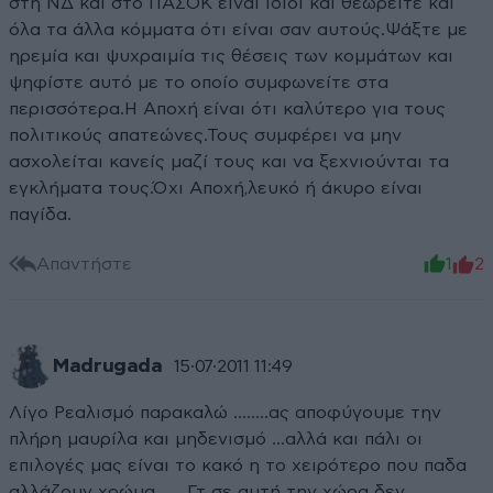
στη ΝΔ και στο ΠΑΣΟΚ είναι ίδιοι και θεωρείτε και
όλα τα άλλα κόμματα ότι είναι σαν αυτούς.Ψάξτε με
ηρεμία και ψυχραιμία τις θέσεις των κομμάτων και
ψηφίστε αυτό με το οποίο συμφωνείτε στα
περισσότερα.Η Αποχή είναι ότι καλύτερο για τους
πολιτικούς απατεώνες.Τους συμφέρει να μην
ασχολείται κανείς μαζί τους και να ξεχνιούνται τα
εγκλήματα τους.Όχι Αποχή,λευκό ή άκυρο είναι
παγίδα.
Απαντήστε
1
2
Madrugada
15·07·2011 11:49
Λίγο Ρεαλισμό παρακαλώ ........ας αποφύγουμε την
πλήρη μαυρίλα και μηδενισμό ...αλλά και πάλι οι
επιλογές μας είναι το κακό η το χειρότερο που παδα
αλλάζουν χρώμα ......Γτ σε αυτή την χώρα δεν