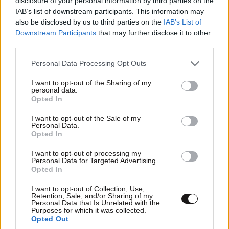
disclosure of your personal information by third parties on the
IAB’s list of downstream participants. This information may
also be disclosed by us to third parties on the
IAB’s List of
Downstream Participants
that may further disclose it to other
third parties.
Please note that this website/app uses one or more Google
Personal Data Processing Opt Outs
services and may gather and store information including but
not limited to your visit or usage behaviour. You may click to
I want to opt-out of the Sharing of my
personal data.
grant or deny consent to Google and its third-party tags to
Opted In
use your data for below specified purposes in below Google
consent section.
I want to opt-out of the Sale of my
Personal Data.
Opted In
Α. Σκέρτσος: Θρηνούμε για τις ζωές των
I want to opt-out of processing my
Personal Data for Targeted Advertising.
πυροσβεστών και των πιλότων που χάθηκαν
Opted In
I want to opt-out of Collection, Use,
Retention, Sale, and/or Sharing of my
Personal Data that Is Unrelated with the
Purposes for which it was collected.
Opted Out
Ακολουθήστε το
NEWSBEAST
στο
Google News