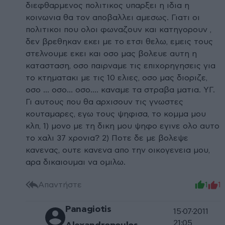
διεφθαρμενος πολιτικος υπαρξει η ιδια η
κοινωνια θα τον αποβαλλει αμεσως. Γιατι οι
πολιτικοι που ολοι φωναζουν και κατηγορουν ,
δεν βρεθηκαν εκει με το ετσι θελω, εμεις τους
στελνουμε εκει και οσο μας βολευε αυτη η
κατασταση, οσο παιρναμε τις επιχορηγησεις για
το κτηματακι με τις 10 ελιες, οσο μας διοριζε,
οσο ... οσο... οσο.... καναμε τα στραβα ματια. ΥΓ.
Γι αυτους που θα αρχισουν τις γνωστες
κουταμαρες, εγω τους ψηφισα, το κομμα μου
κλπ, 1) μονο με τη δικη μου ψηφο εγινε ολο αυτο
το χαλι 37 χρονια? 2) Ποτε δε με βολεψε
κανενας, ουτε κανενα απο την οικογενεια μου,
αρα δικαιουμαι να ομιλω.
Απαντήστε
1
1
Panagiotis
15·07·2011
21:05