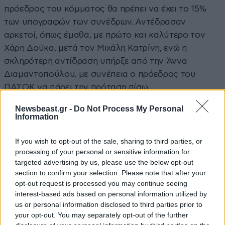
πρόεδρος του κόμματος θα πρέπει να έχει το 15%
των υπογραφών των συνέδρων. Αντέδρασαν
αρκετοί, όπως έμαθα, με πρώτο και καλύτερο τον
Χάρη Δούκα, μετά τον Μιχάλη Κατρίνη, ενώ η
σκληρότερη αντίδραση υπήρξε από την Άννα
Διαμαντοπούλου, με συνέπεια ο πρόεδρος του
ΠΑΣΟΚ να πάρει την πρόταση πίσω.
Newsbeast.gr -
Do Not Process My Personal
Πρόεδρος ο Σκανδαλίδης
Information
Ο Νίκος Ανδρουλάκης, που είναι πολύ
If you wish to opt-out of the sale, sharing to third parties, or
ευχαριστημένος από την προσπάθεια του Κώστα
processing of your personal or sensitive information for
Σκανδαλίδη, καθώς αυτός γράφει το κείμενο της
targeted advertising by us, please use the below opt-out
section to confirm your selection. Please note that after your
διακήρυξης του κόμματος, τον πρότεινε για
opt-out request is processed you may continue seeing
πρόεδρο του συνεδρίου, όπως και θα γίνει.
Το
interest-based ads based on personal information utilized by
ιστορικό στέλεχος του ΠΑΣΟΚ θεωρείται
us or personal information disclosed to third parties prior to
παράγοντας σταθερότητας και εγγυητής των
your opt-out. You may separately opt-out of the further