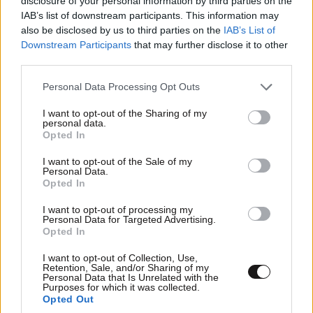
disclosure of your personal information by third parties on the
διαδικασιών σε μια κρίσιμη περίοδο. Το κρίσιμο θέμα
IAB’s list of downstream participants. This information may
είναι τι θα γίνει με τον Χάρη Δούκα και την απαίτησή
also be disclosed by us to third parties on the
IAB’s List of
του να υπάρξει σαφής αναφορά ότι δεν τίθεται
Downstream Participants
that may further disclose it to other
περίπτωση συνεργασίας κυβερνητική με τη ΝΔ.
third parties.
Please note that this website/app uses one or more Google
Personal Data Processing Opt Outs
Σε νέα φάση η σχέση
services and may gather and store information including but
Κωνσταντοπούλου –
not limited to your visit or usage behaviour. You may click to
I want to opt-out of the Sharing of my
personal data.
grant or deny consent to Google and its third-party tags to
Καρυστιανού
Opted In
use your data for below specified purposes in below Google
consent section.
I want to opt-out of the Sale of my
Personal Data.
Opted In
I want to opt-out of processing my
Personal Data for Targeted Advertising.
Opted In
I want to opt-out of Collection, Use,
Retention, Sale, and/or Sharing of my
Personal Data that Is Unrelated with the
Purposes for which it was collected.
Opted Out