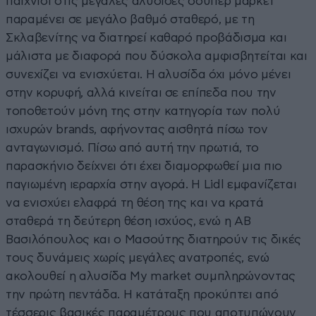
παιχνίδι στις μεγάλες αλυσίδες σούπερ μάρκετ
παραμένει σε μεγάλο βαθμό σταθερό, με τη
Σκλαβενίτης να διατηρεί καθαρό προβάδισμα και
μάλιστα με διαφορά που δύσκολα αμφισβητείται και
συνεχίζει να ενισχύεται. Η αλυσίδα όχι μόνο μένει
στην κορυφή, αλλά κινείται σε επίπεδα που την
τοποθετούν μόνη της στην κατηγορία των πολύ
ισχυρών brands, αφήνοντας αισθητά πίσω τον
ανταγωνισμό. Πίσω από αυτή την πρωτιά, το
παρασκήνιο δείχνει ότι έχει διαμορφωθεί μια πιο
παγιωμένη ιεραρχία στην αγορά. Η Lidl εμφανίζεται
να ενισχύει ελαφρά τη θέση της και να κρατά
σταθερά τη δεύτερη θέση ισχύος, ενώ η ΑΒ
Βασιλόπουλος και ο Μασούτης διατηρούν τις δικές
τους δυνάμεις χωρίς μεγάλες ανατροπές, ενώ
ακολουθεί η αλυσίδα My market συμπληρώνοντας
την πρώτη πεντάδα. Η κατάταξη προκύπτει από
τέσσερις βασικές παραμέτρους που αποτυπώνουν