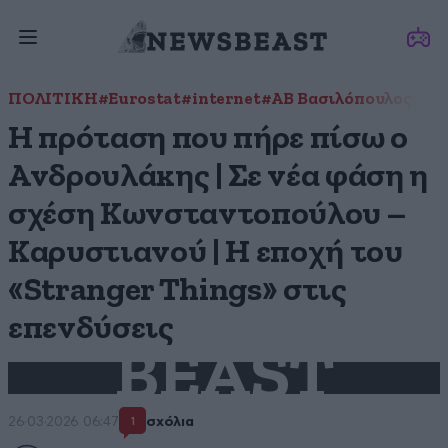
ΠΟΛΙΤΙΚΗ
#Eurostat
#internet
#ΑΒ Βασιλόπουλος
#ΑΙ 
Η πρόταση που πήρε πίσω ο
Ανδρουλάκης | Σε νέα φάση η
σχέση Κωνσταντοπούλου –
Καρυστιανού | Η εποχή του
«Stranger Things» στις
επενδύσεις
BEAST
26·03·2026 06:47
σχόλια
1