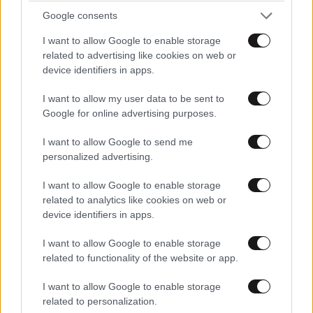
Google consents
I want to allow Google to enable storage
related to advertising like cookies on web or
device identifiers in apps.
Οι σχέσεις μεταξύ Ζωής Κωνσταντοπούλου και
I want to allow my user data to be sent to
Μαρίας Καρυστιανού έχουν περάσει από σαράντα
Google for online advertising purposes.
κύματα.
Μια σχέση, η οποία τον τελευταίο καιρό θα
έλεγα ότι βρίσκεται σε ήρεμα νερά. Εκεί που δεν
I want to allow Google to send me
personalized advertising.
αντάλλαζαν ματιές κατά το παρελθόν, την
προηγούμενη εβδομάδα στη Λάρισα ήρθαν πιο
I want to allow Google to enable storage
κοντά. Και μίλησαν, από όσο είμαι σε θέση να
related to analytics like cookies on web or
γνωρίζω, και η πρόεδρος της Πλεύσης Ελευθερίας
device identifiers in apps.
μπήκε μπροστά όταν της επιτέθηκαν.
I want to allow Google to enable storage
related to functionality of the website or app.
Η «Ιθάκη» στη Λαμία
I want to allow Google to enable storage
«Για αυτά που έγιναν, για αυτά που γίνονται, αλλά
related to personalization.