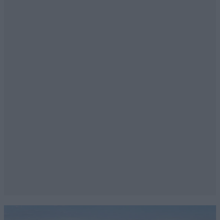
Απαντήστε
0
0
Ελληνικός λαός
03·04·2025 14:42
Ο Ελληνικός λαός είναι ικανοποιημένος από το
λαμπερό του αστέρι που τον οδηγεί Κυριάκο
Μητσοτάκη και αυτό το δείχνει στις δημοσκοπήσεις
όπου η ΝΔ και το λαμπερό μας αστέρι που μας οδηγεί
Κυριάκος Μητσοτάκης είναι μονίμως στα ύψη.
Απαντήστε
0
1
CORVUS_CORAX
03·04·2025 15:47
Άμα δεν σε πληρώνει αδρά γι αυτά που λες, τότε
είσαι μεγάλο κορόιδο.