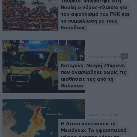
Τουρκία: Ψηφίστηκε στη
Βουλή ο νόμος-πλαίσιο για
τον αφοπλισμό του PKK και
τη συμφιλίωση με τους
Κούρδους
1
ΕΛΛΑΔΑ
26 λ. πριν
Κατερίνη: Νεκρή 74χρονη
που ανασύρθηκε χωρίς τις
αισθήσεις της από τη
θάλασσα
ΚΟΣΜΟΣ
27 λ. πριν
Η Αίτνα «σκέπασε» τη
Μεσόγειο: Το ηφαιστειακό