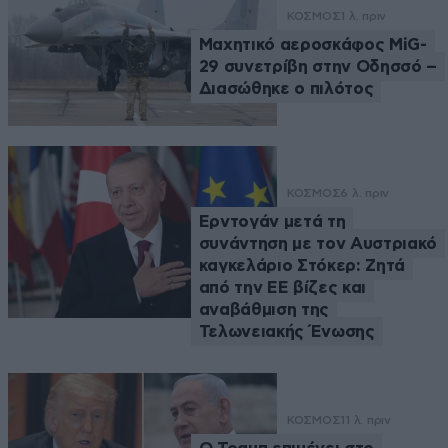
ΚΟΣΜΟΣ
1 λ. πριν
Μαχητικό αεροσκάφος MiG-
29 συνετρίβη στην Οδησσό –
Διασώθηκε ο πιλότος
ΚΟΣΜΟΣ
6 λ. πριν
Ερντογάν μετά τη
συνάντηση με τον Αυστριακό
καγκελάριο Στόκερ: Ζητά
από την ΕΕ βίζες και
αναβάθμιση της
Τελωνειακής Ένωσης
ΚΟΣΜΟΣ
11 λ. πριν