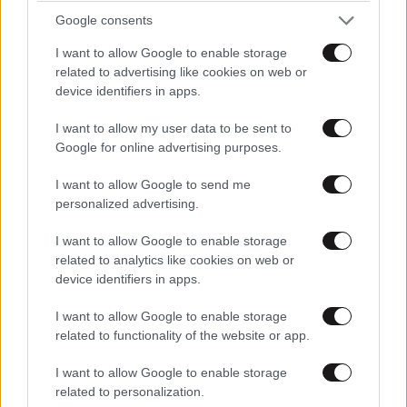
Google consents
I want to allow Google to enable storage
ΠΕΡΙΣΣΟΤΕΡΑ ΣΧΟΛΙΑ
related to advertising like cookies on web or
device identifiers in apps.
I want to allow my user data to be sent to
TRENDING
Winston Myshkin
03·04·2025 16:07
Google for online advertising purposes.
πως και δεν του είπαν τι ωραίος γκόμενος που είναι;
I want to allow Google to send me
personalized advertising.
Απαντήστε
0
0
I want to allow Google to enable storage
related to analytics like cookies on web or
ΒΚΜ
03·04·2025 16:40
device identifiers in apps.
Πουρεψε μάλλον!!
I want to allow Google to enable storage
related to functionality of the website or app.
Απαντήστε
0
0
I want to allow Google to enable storage
related to personalization.