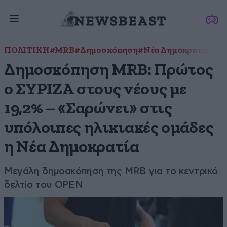
ΠΟΛΙΤΙΚΗ
#MRB
#Δημοσκόπηση
#Νέα Δημοκρατία
#ΣΥ
Δημοσκόπηση MRB: Πρώτος
ο ΣΥΡΙΖΑ στους νέους με
19,2% – «Σαρώνει» στις
υπόλοιπες ηλικιακές ομάδες
η Νέα Δημοκρατία
Μεγάλη δημοσκόπηση της MRB για το κεντρικό
δελτίο του OPEN