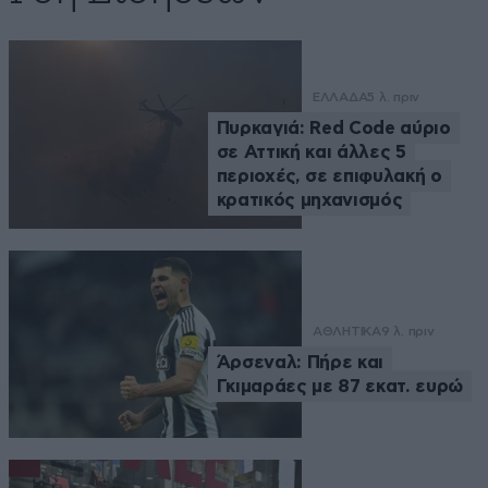
ΕΛΛΑΔΑ
5 λ. πριν
Πυρκαγιά: Red Code αύριο
σε Αττική και άλλες 5
περιοχές, σε επιφυλακή ο
κρατικός μηχανισμός
ΑΘΛΗΤΙΚΑ
9 λ. πριν
Άρσεναλ: Πήρε και
Γκιμαράες με 87 εκατ. ευρώ