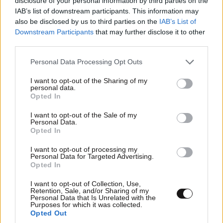
disclosure of your personal information by third parties on the
IAB’s list of downstream participants. This information may
also be disclosed by us to third parties on the
IAB’s List of
Downstream Participants
that may further disclose it to other
third parties.
ΠΡΟΣΘΕΣΤΕ ΤΟ ΣΧΟΛΙΟ ΣΑΣ
Please note that this website/app uses one or more Google
Personal Data Processing Opt Outs
services and may gather and store information including but
not limited to your visit or usage behaviour. You may click to
I want to opt-out of the Sharing of my
personal data.
grant or deny consent to Google and its third-party tags to
Opted In
use your data for below specified purposes in below Google
consent section.
I want to opt-out of the Sale of my
Personal Data.
Opted In
I want to opt-out of processing my
Personal Data for Targeted Advertising.
Opted In
Xαρακτήρες: 0/1000
I want to opt-out of Collection, Use,
Retention, Sale, and/or Sharing of my
Διαβάστε και ακολουθήστε τους κανόνες σχολιασμού
Personal Data that Is Unrelated with the
Purposes for which it was collected.
Opted Out
ΠΡΟΣΘΗΚΗ