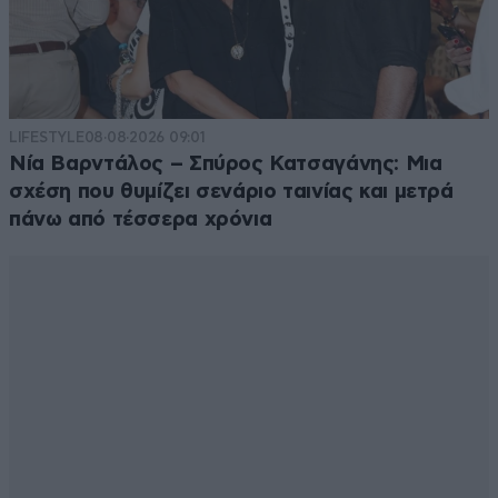
να δουν με ρεαλισμο τα βαθυτερα νοηματα των
πολιτικων επιλογων.Αντιθετα οσο μεγαλυτερα
ηλικιακα ειναι μια ομαδα τοσο εμπειρότεροι και
σοφοτεροι ειναι αυτοι που την αποτελουν αφου η
ζωη τους εχει εκπαιδευσει αρκετα και σε πολλα. Και
LIFESTYLE
08·08·2026 09:01
επειδη ξερουν γιαυτο στο τελος επιλεγουν την
Νία Βαρντάλος – Σπύρος Κατσαγάνης: Μια
ΝΔ.Οπως εγω το βλεπω η ΝΔ στις ευρωεκλογες θα
σχέση που θυμίζει σενάριο ταινίας και μετρά
φτασει καπου κοντα στο 35%.
πάνω από τέσσερα χρόνια
Απαντήστε
3
0
DEMIAN
16·05·2024 23:02
Κυριακο Βελοπουλο και Ελληνικη Λυση. Παμε
δυνατα!!!!!!
Απαντήστε
0
2