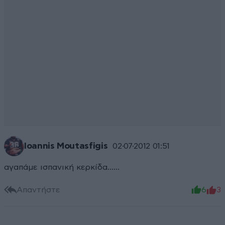
Ioannis Moutasfigis
02·07·2012 01:51
αγαπάμε ισπανική κερκίδα......
Απαντήστε
6
3