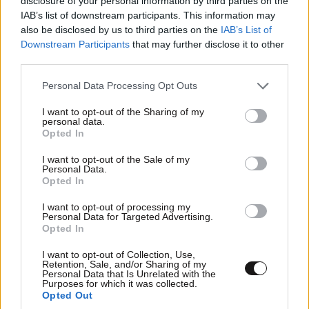
disclosure of your personal information by third parties on the
ΠΕΡΙΣΣΟΤΕΡΑ
IAB’s list of downstream participants. This information may
also be disclosed by us to third parties on the
IAB’s List of
Downstream Participants
that may further disclose it to other
third parties.
Please note that this website/app uses one or more Google
Personal Data Processing Opt Outs
services and may gather and store information including but
not limited to your visit or usage behaviour. You may click to
I want to opt-out of the Sharing of my
personal data.
grant or deny consent to Google and its third-party tags to
Opted In
use your data for below specified purposes in below Google
consent section.
I want to opt-out of the Sale of my
Personal Data.
Opted In
I want to opt-out of processing my
Personal Data for Targeted Advertising.
Opted In
I want to opt-out of Collection, Use,
Όλα για όλα η Εθνική απόψε κόντρα στη Δανία
Retention, Sale, and/or Sharing of my
Personal Data that Is Unrelated with the
– Τα πλάνα και οι σκέψεις του Γιοβάνοβιτς για
Purposes for which it was collected.
Opted Out
την ενδεκάδα στην Κοπεγχάγη