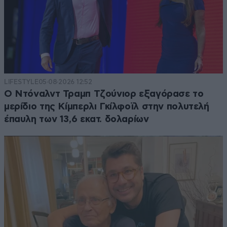
LIFESTYLE
05·08·2026 12:52
Ο Ντόναλντ Τραμπ Τζούνιορ εξαγόρασε το
μερίδιο της Κίμπερλι Γκίλφοϊλ στην πολυτελή
έπαυλη των 13,6 εκατ. δολαρίων