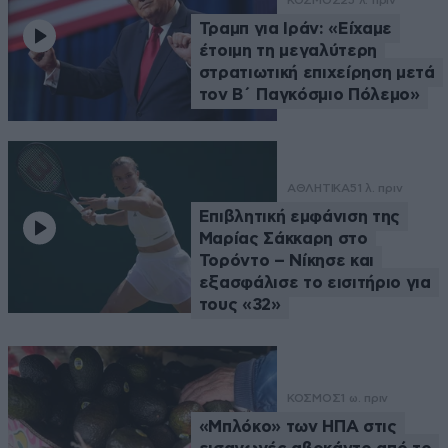
ΚΟΣΜΟΣ
25 λ. πριν
Τραμπ για Ιράν: «Είχαμε
έτοιμη τη μεγαλύτερη
στρατιωτική επιχείρηση μετά
τον Β΄ Παγκόσμιο Πόλεμο»
ΑΘΛΗΤΙΚΑ
51 λ. πριν
Επιβλητική εμφάνιση της
Μαρίας Σάκκαρη στο
Τορόντο – Νίκησε και
εξασφάλισε το εισιτήριο για
τους «32»
ΚΟΣΜΟΣ
1 ω. πριν
«Μπλόκο» των ΗΠΑ στις