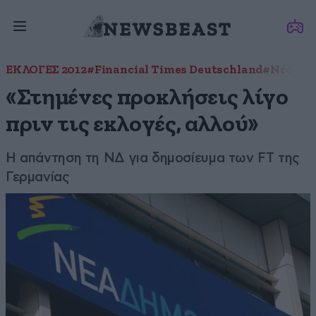
ΕΚΛΟΓΕΣ 2012
#Financial Times Deutschland
#Νέα Δη
«Στημένες προκλήσεις λίγο
πριν τις εκλογές, αλλού»
Η απάντηση τη ΝΔ για δημοσίευμα των FT της
Γερμανίας