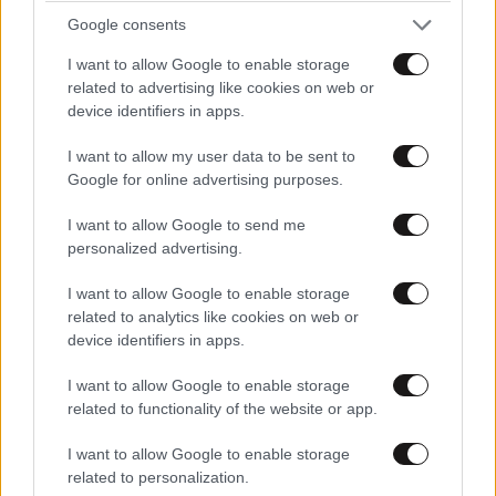
γραικος
15·06·2012 17:37
Google consents
εσείς ειδικά από προβοκάτσια....την έχετε κάνει
I want to allow Google to enable storage
related to advertising like cookies on web or
τέχνη..... άντε...να πάρετε πόδι....
device identifiers in apps.
Απαντήστε
3
0
I want to allow my user data to be sent to
Google for online advertising purposes.
I want to allow Google to send me
Chris M.
15·06·2012 17:04
personalized advertising.
Ναι καλά...βαράτε με κι ας κλαίω, σε εσάς ταιριάζει
I want to allow Google to enable storage
αυτό Γλαζοπράσινα ...
related to analytics like cookies on web or
device identifiers in apps.
Απαντήστε
4
0
I want to allow Google to enable storage
related to functionality of the website or app.
I want to allow Google to enable storage
epibitoras
15·06·2012 15:48
related to personalization.