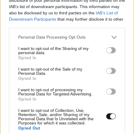
disclosure of your personal information by third parties on the
IAB’s list of downstream participants. This information may
ΦΤΑΙΕΙ Ο ΣΥΡΙΖΑ.
also be disclosed by us to third parties on the
IAB’s List of
Downstream Participants
that may further disclose it to other
Απαντήστε
3
0
third parties.
Please note that this website/app uses one or more Google
Personal Data Processing Opt Outs
services and may gather and store information including but
not limited to your visit or usage behaviour. You may click to
I want to opt-out of the Sharing of my
personal data.
grant or deny consent to Google and its third-party tags to
Opted In
use your data for below specified purposes in below Google
consent section.
I want to opt-out of the Sale of my
Personal Data.
Opted In
I want to opt-out of processing my
Personal Data for Targeted Advertising.
Opted In
I want to opt-out of Collection, Use,
Retention, Sale, and/or Sharing of my
Personal Data that Is Unrelated with the
Purposes for which it was collected.
Opted Out