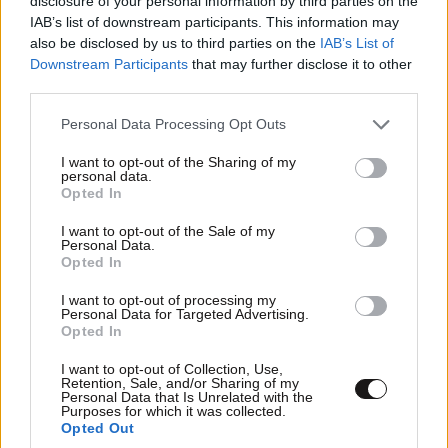
disclosure of your personal information by third parties on the
IAB’s list of downstream participants. This information may
also be disclosed by us to third parties on the
IAB’s List of
Downstream Participants
that may further disclose it to other
third parties.
Please note that this website/app uses one or more Google
Personal Data Processing Opt Outs
services and may gather and store information including but
not limited to your visit or usage behaviour. You may click to
I want to opt-out of the Sharing of my
personal data.
grant or deny consent to Google and its third-party tags to
Opted In
use your data for below specified purposes in below Google
ΕΛΛΑΔΑ
05·08·2026 21:24
consent section.
I want to opt-out of the Sale of my
«Κάηκε το σπίτι μας στην Ελλάδα λίγο πριν
Personal Data.
μετακομίσουμε»: Απαρηγόρητη η οικογένεια
Opted In
από τη Βρετανία που είδε το όνειρο ζωής να
I want to opt-out of processing my
γίνεται στάχτη
Personal Data for Targeted Advertising.
Opted In
I want to opt-out of Collection, Use,
Retention, Sale, and/or Sharing of my
Personal Data that Is Unrelated with the
Purposes for which it was collected.
Opted Out