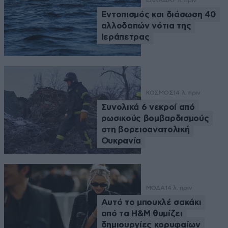
ΕΛΛΑΔΑ
7 λ. πριν
Εντοπισμός και διάσωση 40
αλλοδαπών νότια της
Ιεράπετρας
ΚΟΣΜΟΣ
14 λ. πριν
Συνολικά 6 νεκροί από
ρωσικούς βομβαρδισμούς
στη βορειοανατολική
Ουκρανία
ΜΟΔΑ
14 λ. πριν
Αυτό το μπουκλέ σακάκι
από τα H&M θυμίζει
δημιουργίες κορυφαίων