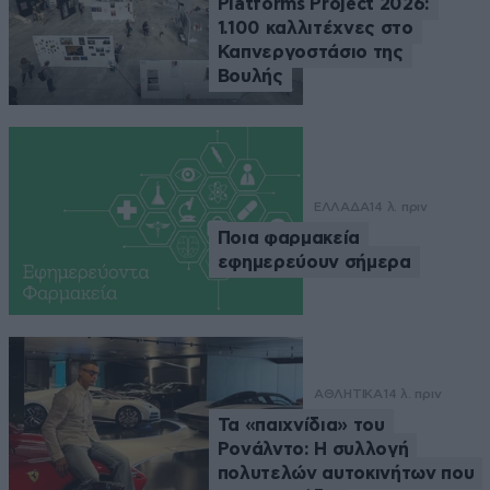
Platforms Project 2026:
1.100 καλλιτέχνες στο
Καπνεργοστάσιο της
Βουλής
ΕΛΛΑΔΑ
14 λ. πριν
Ποια φαρμακεία
εφημερεύουν σήμερα
ΑΘΛΗΤΙΚΑ
14 λ. πριν
Τα «παιχνίδια» του
Ρονάλντο: Η συλλογή
πολυτελών αυτοκινήτων που