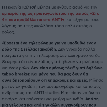
Η Γεωργία Καλτσή μίλησε με ενθουσιασμό για την
εμπειρία της ως πρωταγωνίστρια της σειράς «Στα
4», που προβάλλεται στο ΑΝΤ1+
, και εξήγησε τους
λόγους που της «κολλάει» τόσο πολύ αυτός ο
ρόλος.
«
Έρχεται ένα τηλεφώνημα για να υποδυθώ έναν
ρόλο της Στέλλας Ιακωβίδη.
Δεν γνώριζα πολλά
πράγματα για την τηλεόραση, δεν έχω χρόνο να δω.
Θεώρησα ότι είναι λάθος γιατί ήθελαν να μιλήσουμε
για έναν ρόλο.
Δεν είπα αμέσως “όχι” γιατί δηλώνω
taboo breaker. Και μόνο που θα μας δουν θα
συνειδητοποιήσουν ότι υπάρχουμε και εμείς.
Μίλησα
με τον σκηνοθέτη, τον σεναριογράφο και κάποιους
ανθρώπους του ΑΝΤ1 studios. Μου είπαν να δω το
σενάριο, ότι πρόκειται για μαύρη κωμωδία.
Από τη
μία γελούσα και από την άλλη συγκινούμουν που