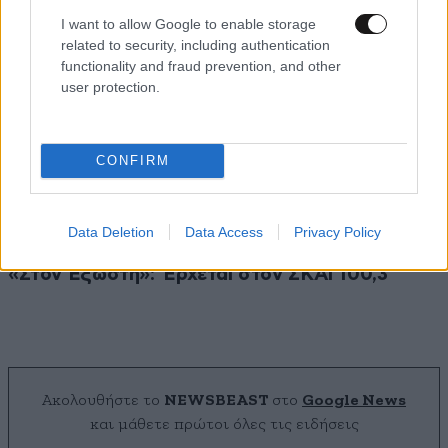
I want to allow Google to enable storage
related to security, including authentication
functionality and fraud prevention, and other
user protection.
CONFIRM
Data Deletion
Data Access
Privacy Policy
«Στον Εξώστη»: Έρχεται στον ΣΚΑΪ 100,3
Ακολουθήστε το
NEWSBEAST
στο
Google News
και μάθετε πρώτοι όλες τις ειδήσεις