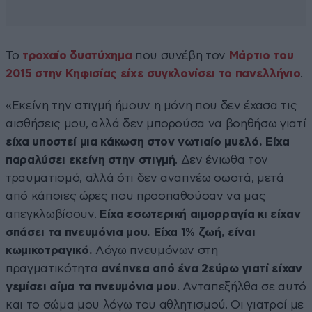
Το
τροχαίο δυστύχημα
που συνέβη τον
Μάρτιο του
2015 στην Κηφισίας είχε συγκλονίσει το πανελλήνιο
.
«Εκείνη την στιγμή ήμουν η μόνη που δεν έχασα τις
αισθήσεις μου, αλλά δεν μπορούσα να βοηθήσω γιατί
είχα υποστεί μια κάκωση στον νωτιαίο μυελό. Είχα
παραλύσει εκείνη στην στιγμή
. Δεν ένιωθα τον
τραυματισμό, αλλά ότι δεν αναπνέω σωστά, μετά
από κάποιες ώρες που προσπαθούσαν να μας
απεγκλωβίσουν.
Είχα εσωτερική αιμορραγία κι είχαν
σπάσει τα πνευμόνια μου. Είχα 1% ζωή, είναι
κωμικοτραγικό.
Λόγω πνευμόνων στη
πραγματικότητα
ανέπνεα από ένα 2εύρω γιατί είχαν
γεμίσει αίμα τα πνευμόνια μου
. Ανταπεξήλθα σε αυτό
και το σώμα μου λόγω του αθλητισμού. Οι γιατροί με