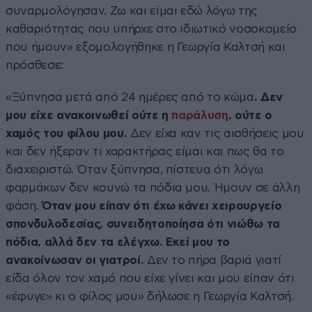
συναρμολόγησαν. Ζω και είμαι εδώ λόγω της
καθαριότητας που υπήρχε στο ιδιωτικό νοσοκομείο
που ήμουν» εξομολογήθηκε η Γεωργία Καλτσή και
πρόσθεσε:
«Ξύπνησα μετά από 24 ημέρες από το κώμα
. Δεν
μου είχε ανακοινωθεί ούτε η
παράλυση
, ούτε ο
χαμός του φίλου μου.
Δεν είχα καν τις αισθήσεις μου
και δεν ήξεραν τι χαρακτήρας είμαι και πως θα το
διαχειριστώ. Όταν ξύπνησα, πίστευα ότι λόγω
φαρμάκων δεν κουνώ τα πόδια μου. Ήμουν σε άλλη
φάση.
Όταν μου είπαν ότι έχω κάνει χειρουργείο
σπονδυλοδεσίας, συνειδητοποίησα ότι νιώθω τα
πόδια, αλλά δεν τα ελέγχω. Εκεί μου το
ανακοίνωσαν οι γιατροί.
Δεν το πήρα βαριά γιατί
είδα όλον τον χαμό που είχε γίνει και μου είπαν ότι
«έφυγε» κι ο φίλος μου» δήλωσε η Γεωργία Καλτσή.