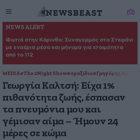
NEWS ALERT
Φωτιά στην Κόρινθο: Συναγερμός στο Στεφάνι
με εναέρια μέσα και μήνυμα για ετοιμότητα
από το 112
MEDIA
#The 2Night Show
#αμαξίδιο
#Γρηγόρης Αρναο
Γεωργία Καλτσή: Είχα 1%
πιθανότητα ζωής, έσπασαν
τα πνευμόνια μου και
γέμισαν αίμα – Ήμουν 24
μέρες σε κώμα