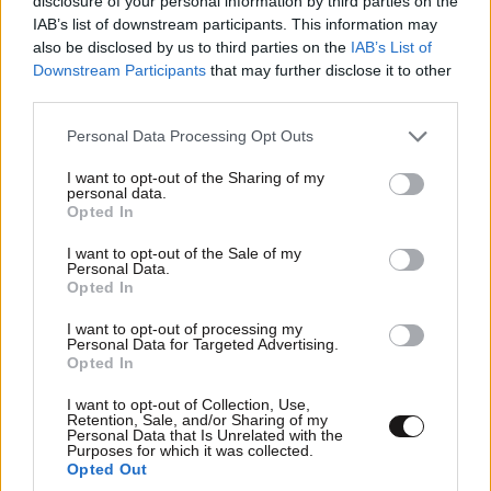
disclosure of your personal information by third parties on the
IAB’s list of downstream participants. This information may
also be disclosed by us to third parties on the
IAB’s List of
«The Quiz with Balls»: Η ανακοίνωση του ΣΚΑΪ
Downstream Participants
that may further disclose it to other
για το νέο τηλεπαιχνίδι με τον Γιάννη
third parties.
Τσιμιτσέλη
Please note that this website/app uses one or more Google
Personal Data Processing Opt Outs
services and may gather and store information including but
not limited to your visit or usage behaviour. You may click to
I want to opt-out of the Sharing of my
personal data.
grant or deny consent to Google and its third-party tags to
Opted In
use your data for below specified purposes in below Google
consent section.
I want to opt-out of the Sale of my
Personal Data.
Opted In
I want to opt-out of processing my
Personal Data for Targeted Advertising.
Opted In
I want to opt-out of Collection, Use,
Retention, Sale, and/or Sharing of my
Personal Data that Is Unrelated with the
Purposes for which it was collected.
Opted Out
«Stars System»: Η ανακοίνωση του STAR για