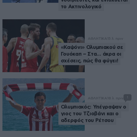
το Ακτινολογικό
ΑΘΛΗΤΙΚΑ
15 λ. πριν
«Καψόνι» Ολυμπιακού σε
Γουόκαπ – Στα… άκρα οι
σχέσεις, πώς θα φύγει!
1
ΑΘΛΗΤΙΚΑ
18 λ. πριν
Ολυμπιακός: Υπέγραψαν ο
γιος του Τζιοβάνι και ο
αδερφός του Ρέτσου