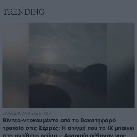
TRENDING
ΕΛΛΑΔΑ
07·08·2026 11:26
Βίντεο-ντοκουμέντο από το θανατηφόρο
τροχαίο στις Σέρρες: Η στιγμή που το ΙΧ μπαίνει
στο αντίθετο ρεύμα – Ακαριαία πέθαναν γιος