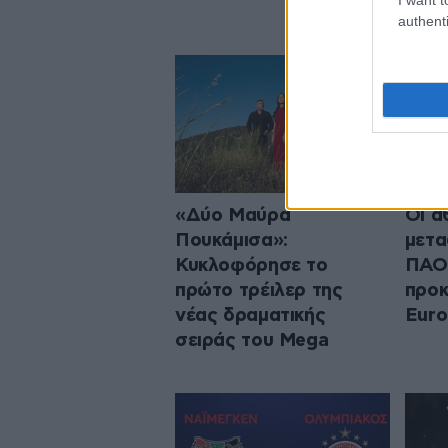
authenti
«Δύο Μαύρα
Οι α
Πουκάμισα»:
μετα
Κυκλοφόρησε το
ΠΑΟΚ
πρώτο τρέιλερ της
προκ
νέας δραματικής
Euro
σειράς του Mega