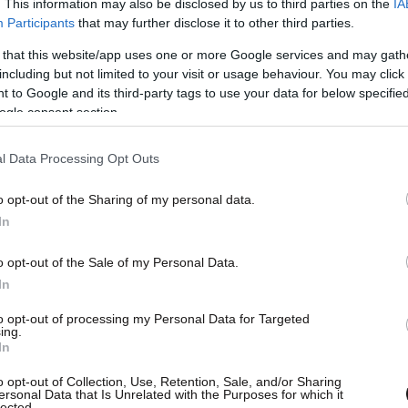
. This information may also be disclosed by us to third parties on the
IA
Participants
that may further disclose it to other third parties.
 that this website/app uses one or more Google services and may gath
including but not limited to your visit or usage behaviour. You may click 
 to Google and its third-party tags to use your data for below specifi
ogle consent section.
l Data Processing Opt Outs
o opt-out of the Sharing of my personal data.
In
o opt-out of the Sale of my Personal Data.
In
to opt-out of processing my Personal Data for Targeted
ing.
In
o opt-out of Collection, Use, Retention, Sale, and/or Sharing
ersonal Data that Is Unrelated with the Purposes for which it
lected.