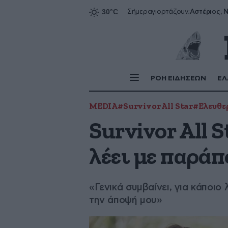
Αστέριος, Ν
Σήμερα
γιορτάζουν:
ΡΟΗ ΕΙΔΗΣΕΩΝ
ΕΛ
MEDIA
#Survivor All Star
#Ελευθε
Survivor All 
λέει με παράπ
«Γενικά συμβαίνει, για κάποι
την άποψή μου»