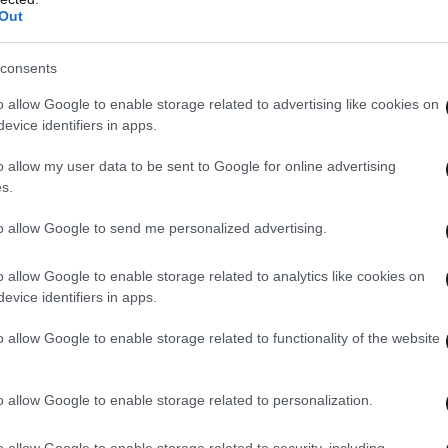
Out
consents
όγο όταν θέλω να πάρω το λόγο, δεν μου δίνουν
o allow Google to enable storage related to advertising like cookies on
άποψή μου» ανέφερε με παράπονο η
evice identifiers in apps.
rvivor All Star.
o allow my user data to be sent to Google for online advertising
s.
to allow Google to send me personalized advertising.
o allow Google to enable storage related to analytics like cookies on
evice identifiers in apps.
o allow Google to enable storage related to functionality of the website
o allow Google to enable storage related to personalization.
ΤA MEDIA
ΟΛΑ ΤΑ ΑΡΘΡΑ
o allow Google to enable storage related to security, including