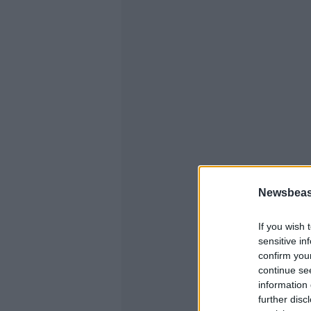
Newsbeast
If you wish 
sensitive in
confirm you
continue se
information 
further disc