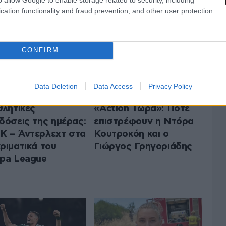
cation functionality and fraud prevention, and other user protection.
CONFIRM
Data Deletion
Data Access
Privacy Policy
θλητικές
«Action Τώρα»: Πότε
δόσεις της ημέρας:
επιστρέφουν η Ντόρα
 – Άντερλεχτ στα
Κουτροκόη και ο
ριματικά του
Γιώργος Γρηγοριάδης
pa League