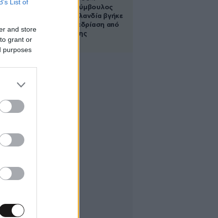
B’s List of
Δημοτική σύμβουλος
στη Νέα Ζηλανδία βγήκε
live σε συνεδρίαση από
er and store
το μπάνιο της
to grant or
ed purposes