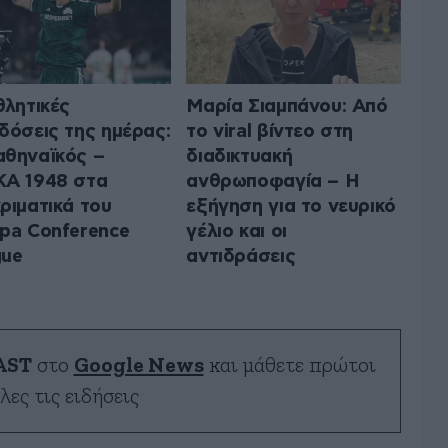
θλητικές
Μαρία Σιαμπάνου: Από
δόσεις της ημέρας:
το viral βίντεο στη
θηναϊκός –
διαδικτυακή
Α 1948 στα
ανθρωποφαγία – Η
ριματικά του
εξήγηση για το νευρικό
pa Conference
γέλιο και οι
gue
αντιδράσεις
AST
στο
Google News
και μάθετε πρώτοι
λες τις ειδήσεις