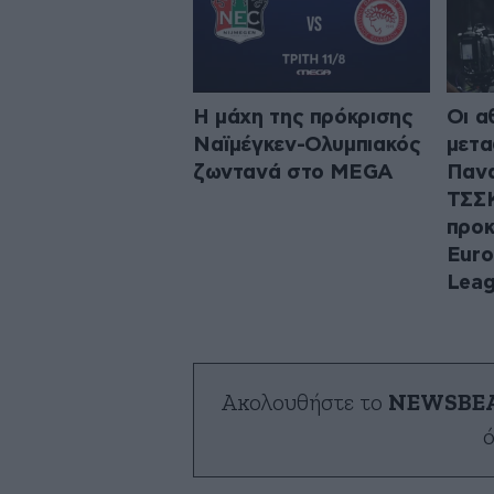
Η μάχη της πρόκρισης
Οι α
Ναϊμέγκεν-Ολυμπιακός
μετα
ζωντανά στο MEGA
Πανα
ΤΣΣΚ
προκ
Euro
Lea
Ακολουθήστε το
NEWSBE
ό