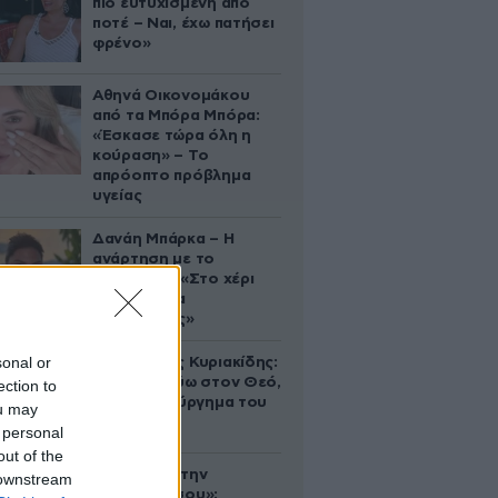
πιο ευτυχισμένη από
ποτέ – Ναι, έχω πατήσει
φρένο»
Αθηνά Οικονομάκου
από τα Μπόρα Μπόρα:
«Έσκασε τώρα όλη η
κούραση» – Το
απρόοπτο πρόβλημα
υγείας
Δανάη Μπάρκα – Η
ανάρτηση με το
σάντουιτς: «Στο χέρι
σου είναι να
αδυνατίσεις»
sonal or
Βλαδίμηρος Κυριακίδης:
«Δεν πιστεύω στον Θεό,
ection to
είναι δημιούργημα του
ou may
ανθρώπου»
 personal
out of the
«Βλέπουμε την
 downstream
μπουγάδα σου»: