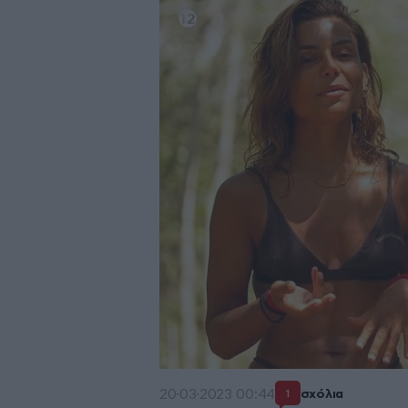
20·03·2023 00:44
σχόλια
1