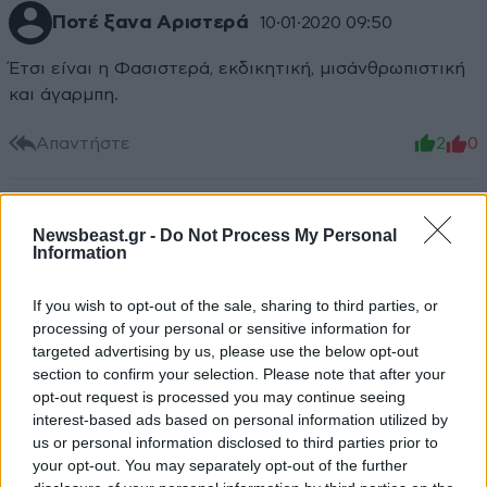
Ποτέ ξανα Αριστερά
10·01·2020 09:50
Έτσι είναι η Φασιστερά, εκδικητική, μισάνθρωπιστική
και άγαρμπη.
Απαντήστε
2
0
Newsbeast.gr -
Do Not Process My Personal
TRENDING
Information
If you wish to opt-out of the sale, sharing to third parties, or
processing of your personal or sensitive information for
targeted advertising by us, please use the below opt-out
section to confirm your selection. Please note that after your
opt-out request is processed you may continue seeing
interest-based ads based on personal information utilized by
us or personal information disclosed to third parties prior to
your opt-out. You may separately opt-out of the further