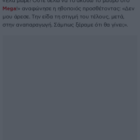
«Έλα μωρέ! Ούτε θέλω να το ακούω το μαύρο στο
Mega
!» αναφώνησε η ηθοποιός προσθέτοντας: «Δεν
μου άρεσε. Την είδα τη στιγμή του τέλους, μετά,
στην αναπαραγωγή. Σάμπως ξέραμε ότι θα γίνει;».