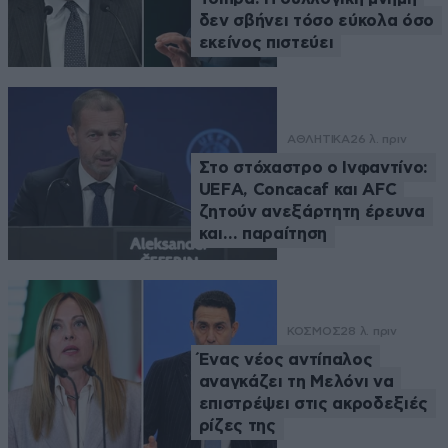
δεν σβήνει τόσο εύκολα όσο
εκείνος πιστεύει
ΑΘΛΗΤΙΚΑ
26 λ. πριν
Στο στόχαστρο ο Ινφαντίνο:
UEFA, Concacaf και AFC
ζητούν ανεξάρτητη έρευνα
και… παραίτηση
ΚΟΣΜΟΣ
28 λ. πριν
Ένας νέος αντίπαλος
αναγκάζει τη Μελόνι να
επιστρέψει στις ακροδεξιές
ρίζες της