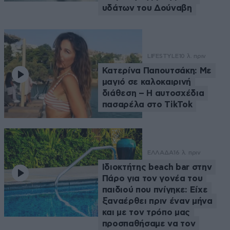
υδάτων του Δούναβη
LIFESTYLE
10 λ. πριν
Κατερίνα Παπουτσάκη: Με
μαγιό σε καλοκαιρινή
διάθεση – Η αυτοσχέδια
πασαρέλα στο TikTok
ΕΛΛΑΔΑ
16 λ. πριν
Ιδιοκτήτης beach bar στην
Πάρο για τον γονέα του
παιδιού που πνίγηκε: Είχε
ξαναέρθει πριν έναν μήνα
και με τον τρόπο μας
προσπαθήσαμε να τον