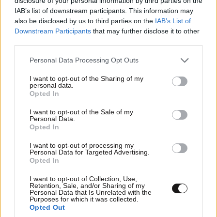
disclosure of your personal information by third parties on the
IAB’s list of downstream participants. This information may
also be disclosed by us to third parties on the
IAB’s List of
Downstream Participants
that may further disclose it to other
third parties.
ΕΛΛΑΔΑ
16 λ. πριν
Please note that this website/app uses one or more Google
Personal Data Processing Opt Outs
Ιδιοκτήτης beach bar στην Πάρο για τον γονέα
services and may gather and store information including but
του παιδιού που πνίγηκε: Είχε ξαναέρθει πριν
not limited to your visit or usage behaviour. You may click to
I want to opt-out of the Sharing of my
personal data.
grant or deny consent to Google and its third-party tags to
έναν μήνα και με τον τρόπο μας προσπαθήσαμε
Opted In
use your data for below specified purposes in below Google
να τον διώξουμε
consent section.
I want to opt-out of the Sale of my
Personal Data.
Opted In
I want to opt-out of processing my
Personal Data for Targeted Advertising.
Opted In
I want to opt-out of Collection, Use,
Retention, Sale, and/or Sharing of my
Personal Data that Is Unrelated with the
Purposes for which it was collected.
Opted Out