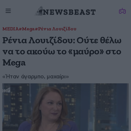
MEDIA
#Mega
#Ρένια Λουιζίδου
Ρένια Λουιζίδου: Ούτε θέλω
να το ακούω το «μαύρο» στο
Mega
«Ήταν άγαρμπο, μαχαίρι»