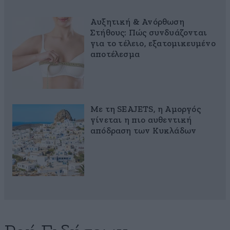
Αυξητική & Ανόρθωση
Στήθους: Πώς συνδυάζονται
για το τέλειο, εξατομικευμένο
αποτέλεσμα
Με τη SEAJETS, η Αμοργός
γίνεται η πιο αυθεντική
απόδραση των Κυκλάδων