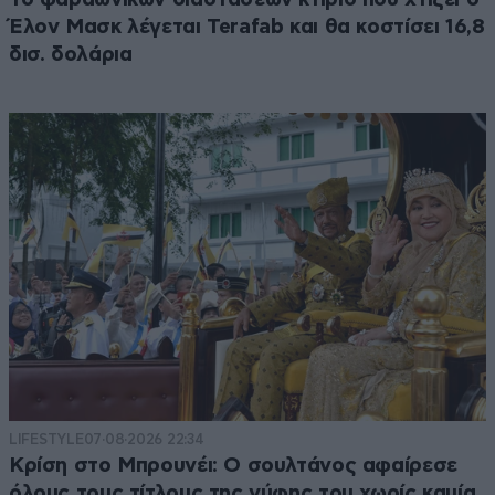
Έλον Μασκ λέγεται Terafab και θα κοστίσει 16,8
δισ. δολάρια
LIFESTYLE
07·08·2026 22:34
Κρίση στο Μπρουνέι: Ο σουλτάνος αφαίρεσε
όλους τους τίτλους της νύφης του χωρίς καμία