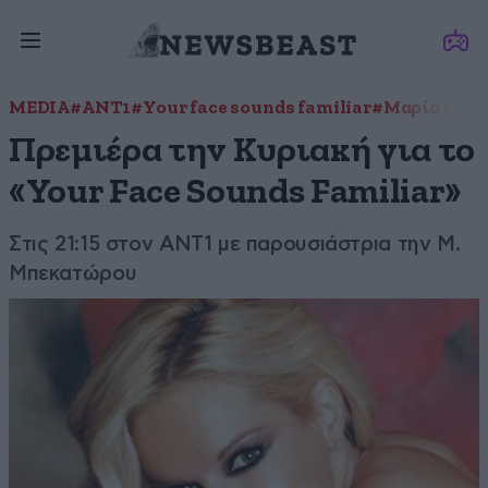
MEDIA
#ANT1
#Your face sounds familiar
#Μαρία Μπε
Πρεμιέρα την Κυριακή για το
«Your Face Sounds Familiar»
Στις 21:15 στον ΑΝΤ1 με παρουσιάστρια την Μ.
Μπεκατώρου