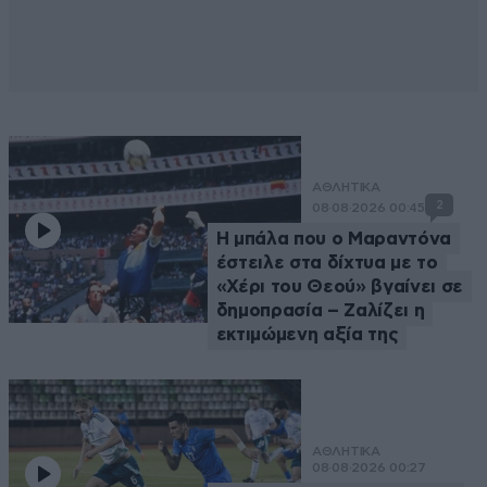
ΑΘΛΗΤΙΚΑ
2
08·08·2026 00:45
Η μπάλα που ο Μαραντόνα
έστειλε στα δίχτυα με το
«Χέρι του Θεού» βγαίνει σε
δημοπρασία – Ζαλίζει η
εκτιμώμενη αξία της
ΑΘΛΗΤΙΚΑ
08·08·2026 00:27