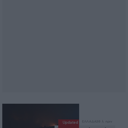
ΕΛΛΑΔΑ
38 λ. πριν
Updated