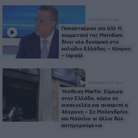
ΠΟΛΙΤΙΚΗ
9 λ. πριν
Παπασταύρου για GSI: Η
συμμετοχή της Meridiam
δίνει νέα δυναμική στο
καλώδιο Ελλάδας – Κύπρου
– Ισραήλ
ΚΟΙΝΩΝΙΑ
13 λ. πριν
Υπόθεση Marfin: Σήμερα
στην Ελλάδα, αύριο σε
εισαγγελέα και ανακριτή η
46χρονη – Σε Μαλανδρίνο
και Ναύπλιο οι άλλοι δύο
κατηγορούμενοι