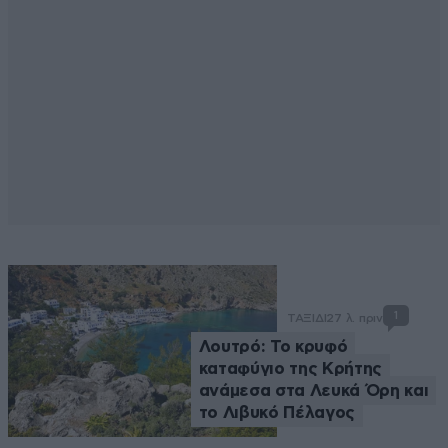
1
ΤΑΞΙΔΙ
27 λ. πριν
Λουτρό: Το κρυφό
καταφύγιο της Κρήτης
ανάμεσα στα Λευκά Όρη και
το Λιβυκό Πέλαγος