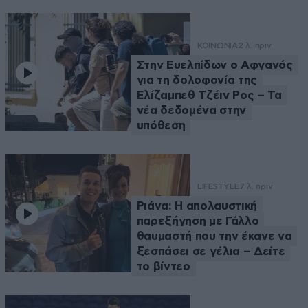
ΚΟΙΝΩΝΙΑ
2 λ. πριν
Στην Ευελπίδων ο Αφγανός
για τη δολοφονία της
Ελίζαμπεθ Τζέιν Ρος – Τα
νέα δεδομένα στην
υπόθεση
LIFESTYLE
7 λ. πριν
Ριάνα: Η απολαυστική
παρεξήγηση με Γάλλο
θαυμαστή που την έκανε να
ξεσπάσει σε γέλια – Δείτε
το βίντεο