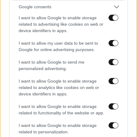
Google consents
I want to allow Google to enable storage
related to advertising like cookies on web or
device identifiers in apps.
I want to allow my user data to be sent to
Google for online advertising purposes.
LIFESTYLE
05·08·2026 17:48
Παλάτι Marivent: Πώς οι κληρονόμοι του
I want to allow Google to send me
Ιωάννη Σαριδάκη αφαίρεσαν 1.300 έργα τέχνης
personalized advertising.
από τη βασιλική οικογένεια της Ισπανίας
I want to allow Google to enable storage
related to analytics like cookies on web or
device identifiers in apps.
I want to allow Google to enable storage
related to functionality of the website or app.
I want to allow Google to enable storage
related to personalization.