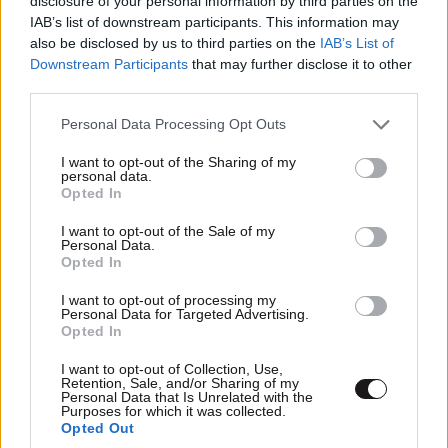
disclosure of your personal information by third parties on the
IAB’s list of downstream participants. This information may
also be disclosed by us to third parties on the
IAB’s List of
Downstream Participants
that may further disclose it to other
third parties.
Please note that this website/app uses one or more Google
Personal Data Processing Opt Outs
services and may gather and store information including but
not limited to your visit or usage behaviour. You may click to
I want to opt-out of the Sharing of my
personal data.
grant or deny consent to Google and its third-party tags to
Opted In
use your data for below specified purposes in below Google
consent section.
I want to opt-out of the Sale of my
Personal Data.
Opted In
I want to opt-out of processing my
Personal Data for Targeted Advertising.
Opted In
I want to opt-out of Collection, Use,
Retention, Sale, and/or Sharing of my
Personal Data that Is Unrelated with the
Purposes for which it was collected.
Opted Out