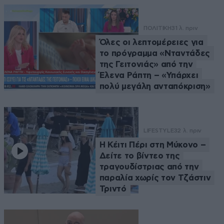
ΠΟΛΙΤΙΚΗ
31 λ. πριν
Όλες οι λεπτομέρειες για
το πρόγραμμα «Νταντάδες
της Γειτονιάς» από την
Έλενα Ράπτη – «Υπάρχει
πολύ μεγάλη ανταπόκριση»
LIFESTYLE
32 λ. πριν
Η Κέιτι Πέρι στη Μύκονο –
Δείτε το βίντεο της
τραγουδίστριας από την
παραλία χωρίς τον Τζάστιν
Τριντό