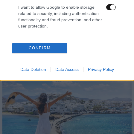
I want to allow Google to enable storage
related to security, including authentication
functionality and fraud prevention, and other
user protection.
ΠΟΛΙΤΙΚΗ
06·08·2026 06:19
Πώς σχεδιάζει η κυβέρνηση να κλείσει τους
CONFIRM
ανοιχτούς λογαριασμούς με Λιβύη, Αλβανία και
Τουρκία για τη χάραξη ΑΟΖ
Data Deletion
Data Access
Privacy Policy