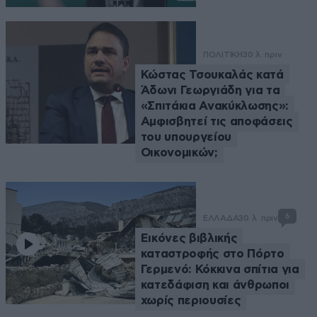
ΠΟΛΙΤΙΚΗ
30 λ. πριν
Κώστας Τσουκαλάς κατά
Άδωνι Γεωργιάδη για τα
«Σπιτάκια Ανακύκλωσης»:
Αμφισβητεί τις αποφάσεις
του υπουργείου
Οικονομικών;
6
ΕΛΛΑΔΑ
30 λ. πριν
Εικόνες βιβλικής
καταστροφής στο Πόρτο
Γερμενό: Κόκκινα σπίτια για
κατεδάφιση και άνθρωποι
χωρίς περιουσίες