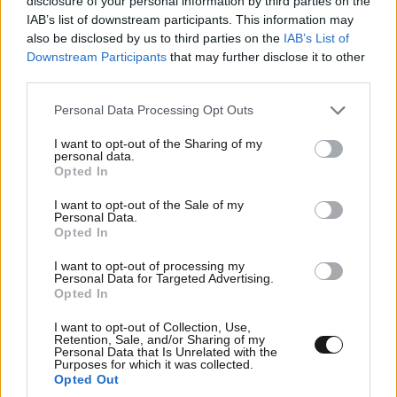
disclosure of your personal information by third parties on the
IAB’s list of downstream participants. This information may
also be disclosed by us to third parties on the
IAB’s List of
Downstream Participants
that may further disclose it to other
third parties.
Please note that this website/app uses one or more Google
Personal Data Processing Opt Outs
services and may gather and store information including but
not limited to your visit or usage behaviour. You may click to
I want to opt-out of the Sharing of my
LIFESTYLE
1 ω. πριν
personal data.
grant or deny consent to Google and its third-party tags to
Μαρία Κορινθίου: «Είμαι πιο ευτυχισμένη από
Opted In
use your data for below specified purposes in below Google
ποτέ – Ναι, έχω πατήσει φρένο»
consent section.
I want to opt-out of the Sale of my
Personal Data.
Opted In
I want to opt-out of processing my
Personal Data for Targeted Advertising.
Opted In
I want to opt-out of Collection, Use,
Retention, Sale, and/or Sharing of my
Personal Data that Is Unrelated with the
Purposes for which it was collected.
Opted Out