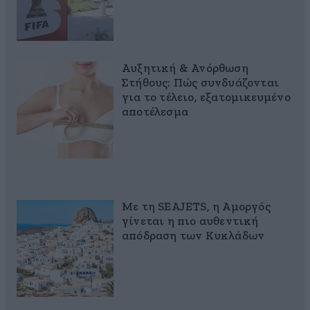
Αυξητική & Ανόρθωση
Στήθους: Πώς συνδυάζονται
για το τέλειο, εξατομικευμένο
αποτέλεσμα
Με τη SEAJETS, η Αμοργός
γίνεται η πιο αυθεντική
απόδραση των Κυκλάδων