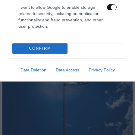
I want to allow Google to enable storage
related to security, including authentication
functionality and fraud prevention, and other
ΕΛΛΑΔΑ
30 λ. πριν
user protection.
Εικόνες βιβλικής καταστροφής στο Πόρτο
Γερμενό: Κόκκινα σπίτια για κατεδάφιση και
άνθρωποι χωρίς περιουσίες
CONFIRM
Data Deletion
Data Access
Privacy Policy