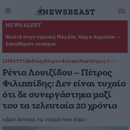
NEWS ALERT
Φωτιά στην περιοχή Μεγάλη Χώρα Αγρινίου –
Σηκώθηκαν εναέρια
LIFESTYLE
#δίκη Πέτρου Φιλιππίδη
#Πέτρος Φιλιππίδ
Ρένια Λουιζίδου – Πέτρος
Φιλιππίδης: Δεν είναι τυχαίο
ότι δε συνεργάστηκα μαζί
του τα τελευταία 20 χρόνια
«Δεν άντεχα τα νεύρα που είχε»