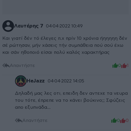
Λευτέρης 7
04·04·2022 10:49
Και γιατί δέν τό έλεγες π.χ πρίν 10 χρόνια ήηηηηη δέν
σέ ρώτησαν, μήν χάσεις τήν συμπάθεια πού σού έχω
και σάν ηθοποιό είσαι πολύ καλός χαρακτήρας
Απαντήστε
0
1
HeJazz
04·04·2022 14:05
Δηλαδή μας λες οτι, επειδη δεν αντεχε τα νευρα
του τότε, έπρεπε να το κάνει βούκινο;;; Σφύζεις
απο εξυπνάδα...
Απαντήστε
0
0