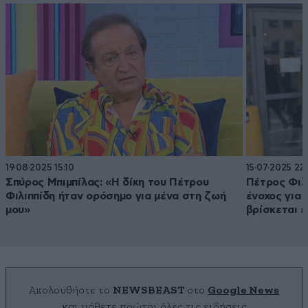
19·08·2025 15:10
15·07·2025 22:
Σπύρος Μπιμπίλας: «Η δίκη του Πέτρου
Πέτρος Φιλι
Φιλιππίδη ήταν ορόσημο για μένα στη ζωή
ένοχος για 
μου»
βρίσκεται 
Ακολουθήστε το
NEWSBEAST
στο
Google News
και μάθετε πρώτοι όλες τις ειδήσεις