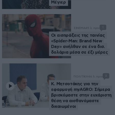
Μέγιερ
1
ΣΙΝΕΜΑ
45 λ. πριν
Οι εισπράξεις της ταινίας
«Spider-Man: Brand New
Day» ανήλθαν σε ένα δισ.
δολάρια μέσα σε έξι μέρες
3
ΠΟΛΙΤΙΚΗ
46 λ. πριν
Κ. Μητσοτάκης για την
εφαρμογή myAGRO: Σήμερα
βρισκόμαστε στην ευχάριστη
θέση να αισθανόμαστε
δικαιωμένοι