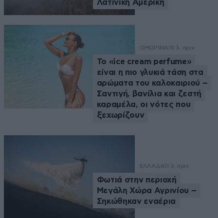
Λατινική Αμερική
ΟΜΟΡΦΙΑ
10 λ. πριν
Το «ice cream perfume»
είναι η πιο γλυκιά τάση στα
αρώματα του καλοκαιριού –
Σαντιγή, βανίλια και ζεστή
καραμέλα, οι νότες που
ξεχωρίζουν
ΕΛΛΑΔΑ
11 λ. πριν
Φωτιά στην περιοχή
Μεγάλη Χώρα Αγρινίου –
Σηκώθηκαν εναέρια