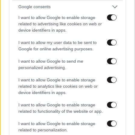
Google consents
I want to allow Google to enable storage
related to advertising like cookies on web or
LIFESTYLE
05·08·2026 17:48
device identifiers in apps.
Παλάτι Marivent: Πώς οι κληρονόμοι του
I want to allow my user data to be sent to
Ιωάννη Σαριδάκη αφαίρεσαν 1.300 έργα τέχνης
Google for online advertising purposes.
από τη βασιλική οικογένεια της Ισπανίας
I want to allow Google to send me
personalized advertising.
I want to allow Google to enable storage
related to analytics like cookies on web or
device identifiers in apps.
I want to allow Google to enable storage
related to functionality of the website or app.
I want to allow Google to enable storage
related to personalization.