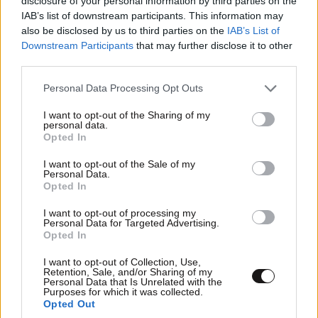
disclosure of your personal information by third parties on the
IAB’s list of downstream participants. This information may
also be disclosed by us to third parties on the
IAB’s List of
Downstream Participants
that may further disclose it to other
third parties.
ΠΟΛΙΤΙΚΗ
07·08·2026 11:36
Please note that this website/app uses one or more Google
Personal Data Processing Opt Outs
Στο Α’ Νεκροταφείο το μνημόσυνο για τη Λένα
services and may gather and store information including but
Σαμαρά – Συγγενείς και φίλοι στο πλευρό της
not limited to your visit or usage behaviour. You may click to
I want to opt-out of the Sharing of my
personal data.
grant or deny consent to Google and its third-party tags to
οικογένειας
Opted In
use your data for below specified purposes in below Google
consent section.
I want to opt-out of the Sale of my
Personal Data.
Opted In
I want to opt-out of processing my
Personal Data for Targeted Advertising.
Opted In
I want to opt-out of Collection, Use,
Retention, Sale, and/or Sharing of my
Personal Data that Is Unrelated with the
Purposes for which it was collected.
Opted Out