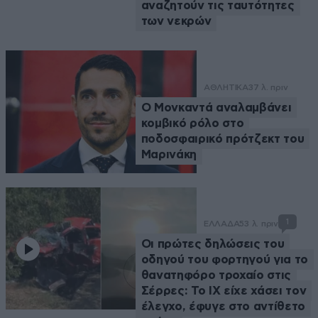
αναζητούν τις ταυτότητες
των νεκρών
ΑΘΛΗΤΙΚΑ
37 λ. πριν
Ο Μονκαντά αναλαμβάνει
κομβικό ρόλο στο
ποδοσφαιρικό πρότζεκτ του
Μαρινάκη
1
ΕΛΛΑΔΑ
53 λ. πριν
Οι πρώτες δηλώσεις του
οδηγού του φορτηγού για το
θανατηφόρο τροχαίο στις
Σέρρες: Το ΙΧ είχε χάσει τον
έλεγχο, έφυγε στο αντίθετο