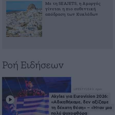
Με τη SEAJETS, η Αμοργός
γίνεται η πιο αυθεντική
απόδραση των Κυκλάδων
Ροή Ειδήσεων
LIFESTYLE
4 λ. πριν
Akylas για Eurovision 2026:
«Aδικηθήκαμε, δεν αξίζαμε
τη δέκατη θέση» – «Ήταν μια
πολύ ψυχοφθόρα