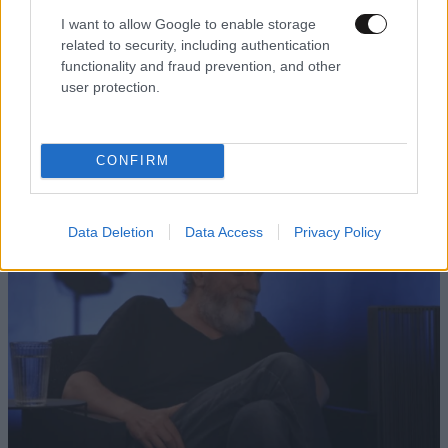
I want to allow Google to enable storage
related to security, including authentication
functionality and fraud prevention, and other
ΕΛΛΑΔΑ
53 λ. πριν
user protection.
Οι πρώτες δηλώσεις του οδηγού του φορτηγού
για το θανατηφόρο τροχαίο στις Σέρρες: Το ΙΧ
είχε χάσει τον έλεγχο, έφυγε στο αντίθετο
CONFIRM
ρεύμα
Data Deletion
Data Access
Privacy Policy