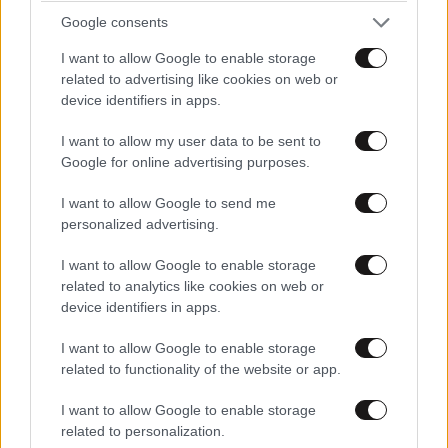
Google consents
I want to allow Google to enable storage
ΕΛΛΑΔΑ
07·08·2026 08:50
related to advertising like cookies on web or
Ζευγάρι από τις ΗΠΑ που «υιοθέτησε» τον
device identifiers in apps.
Αφγανό κατηγορούμενο για τη δολοφονία της
Ελίζαμπεθ Ρος: «Είμαστε συντετριμμένοι – Δεν
I want to allow my user data to be sent to
Google for online advertising purposes.
έδειξε ποτέ ότι ήταν ικανός για κάτι τέτοιο»
I want to allow Google to send me
personalized advertising.
I want to allow Google to enable storage
related to analytics like cookies on web or
device identifiers in apps.
I want to allow Google to enable storage
related to functionality of the website or app.
I want to allow Google to enable storage
related to personalization.