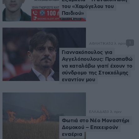
του «Χαμόγελου του
Παιδιού»
1
ΑΘΛΗΤΙΚΑ
52 λ. πριν
Γιαννακόπουλος για
Αγγελόπουλους: Προσπαθώ
να καταλάβω γιατί έχουν το
σύνδρομο της Στοκχόλμης
εναντίον μου
ΕΛΛΑΔΑ
53 λ. πριν
Φωτιά στο Νέο Μοναστήρι
Δομοκού – Επιχειρούν
εναέρια