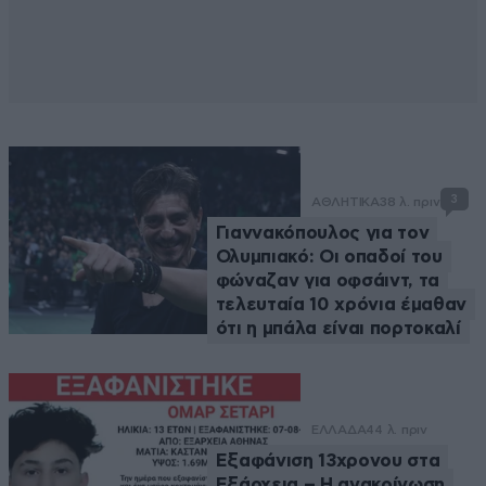
3
ΑΘΛΗΤΙΚΑ
38 λ. πριν
Γιαννακόπουλος για τον
Ολυμπιακό: Οι οπαδοί του
φώναζαν για οφσάιντ, τα
τελευταία 10 χρόνια έμαθαν
ότι η μπάλα είναι πορτοκαλί
ΕΛΛΑΔΑ
44 λ. πριν
Εξαφάνιση 13χρονου στα
Εξάρχεια – Η ανακοίνωση