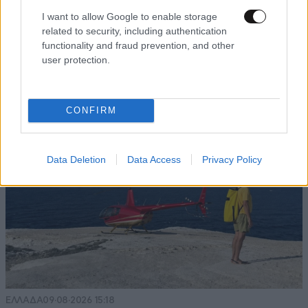
I want to allow Google to enable storage
ΚΟΣΜΟΣ
09·08·2026 07:44
related to security, including authentication
Η αυτοκρατορία του «Έντικ» και ο «μεγάλος»
functionality and fraud prevention, and other
που φέρεται να βρίσκεται πίσω του – Τι ορίζει ο
user protection.
όρος Greek Mafia
CONFIRM
Data Deletion
Data Access
Privacy Policy
ΕΛΛΑΔΑ
09·08·2026 15:18