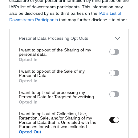
disclosure of your personal information by third parties on the
IAB’s list of downstream participants. This information may
also be disclosed by us to third parties on the
IAB’s List of
Downstream Participants
that may further disclose it to other
third parties.
Please note that this website/app uses one or more Google
Personal Data Processing Opt Outs
services and may gather and store information including but
not limited to your visit or usage behaviour. You may click to
I want to opt-out of the Sharing of my
personal data.
grant or deny consent to Google and its third-party tags to
Opted In
use your data for below specified purposes in below Google
consent section.
I want to opt-out of the Sale of my
Personal Data.
Opted In
I want to opt-out of processing my
Personal Data for Targeted Advertising.
Opted In
I want to opt-out of Collection, Use,
Retention, Sale, and/or Sharing of my
Personal Data that Is Unrelated with the
Purposes for which it was collected.
Opted Out