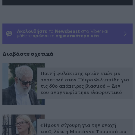
Ακολουθήστε
το
Newsbeast
στο Viber και
μάθετε
πρώτοι
τα
σημαντικότερα νέα
Διαβάστε σχετικά
Ποινή φυλάκισης τριών ετών με
αναστολή στον Πέτρο Φιλιππίδη για
τις δύο απόπειρες βιασμού – Δεν
του αναγνωρίστηκε ελαφρυντικό
«Ήμουν σίγουρη για την ενοχή
του», λέει η Μαριάννα Τουμασάτου