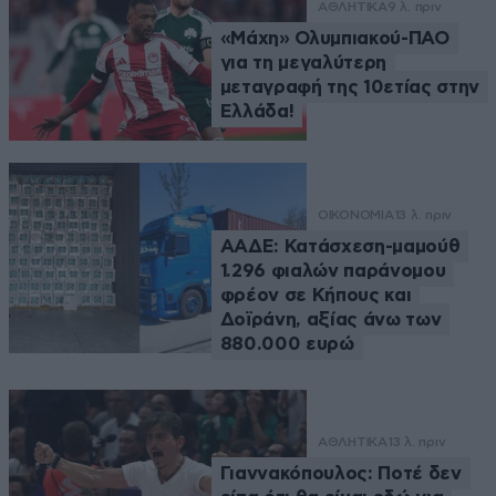
ΑΘΛΗΤΙΚΑ
9 λ. πριν
«Μάχη» Ολυμπιακού-ΠΑΟ
για τη μεγαλύτερη
μεταγραφή της 10ετίας στην
Ελλάδα!
ΟΙΚΟΝΟΜΙΑ
13 λ. πριν
ΑΑΔΕ: Κατάσχεση-μαμούθ
1.296 φιαλών παράνομου
φρέον σε Κήπους και
Δοϊράνη, αξίας άνω των
880.000 ευρώ
ΑΘΛΗΤΙΚΑ
13 λ. πριν
Γιαννακόπουλος: Ποτέ δεν