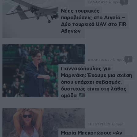
1
ΕΛΛΑΔΑ
23 λ. πριν
Νέες τουρκικές
παραβιάσεις στο Αιγαίο –
Δύο τουρκικά UAV στο FIR
Αθηνών
1
ΑΘΛΗΤΙΚΑ
27 λ. πριν
Γιαννακόπουλος για
Μαρινάκη: Έχουμε μια σχέση
όπου υπάρχει σεβασμός,
δυστυχώς είναι στη λάθος
ομάδα
LIFESTYLE
33 λ. πριν
Μαρία Μπεκατώρου: «Αν