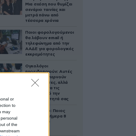
Μια σχέση που θυμίζει
σενάριο ταινίας και
μετρά πάνω από
τέσσερα χρόνια
Ποιοι φορολογούμενοι
θα λάβουν email ή
τηλεφώνημα από την
ΑΑΔΕ για φορολογικές
εκκρεμότητες
Ογκολόγοι
προειδοποιούν: Αυτές
οι τροφές, περνούν
απαρατήρητες, αλλά
καλό είναι να τις
βγάλετε από την
sonal or
καθημερινότητά σας
ection to
Εορτολόγιο: Ποιος
ou may
γιορτάζει σήμερα 8
 personal
Αυγούστου
out of the
 downstream