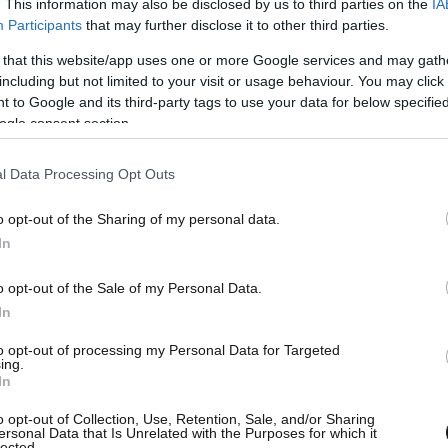
. This information may also be disclosed by us to third parties on the
IA
Participants
that may further disclose it to other third parties.
 that this website/app uses one or more Google services and may gath
including but not limited to your visit or usage behaviour. You may click 
 to Google and its third-party tags to use your data for below specifi
ogle consent section.
l Data Processing Opt Outs
ό το χρήστη DANAE (@danaidede)
o opt-out of the Sharing of my personal data.
άλωσε στη Ρόδο
και πλέον ζει στην Αθήνα, έχει
In
ική της ταυτότητα. Ο ήχος της κινείται ανάμεσα
 και την indie αισθητική, ενώ η φωνή της
o opt-out of the Sale of my Personal Data.
ικό και μελαγχολικό χαρακτήρα της.
In
to opt-out of processing my Personal Data for Targeted
ίχε κερδίσει ξανά την προσοχή του κοινού
με το
ing.
In
 συνδέθηκε έντονα με εικόνες από θάλασσα,
o opt-out of Collection, Use, Retention, Sale, and/or Sharing
ία. Η επιτυχία του στα social media έδειξε από
ersonal Data that Is Unrelated with the Purposes for which it
lected.
 τρόπο να μετατρέπει την προσωπική της μουσική