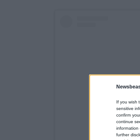
Newsbeast
If you wish 
sensitive in
Δείτε αυτή τη δημοσ
confirm you
continue se
information 
further disc