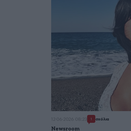
12·06·2026 08:23
σχόλια
1
Newsroom