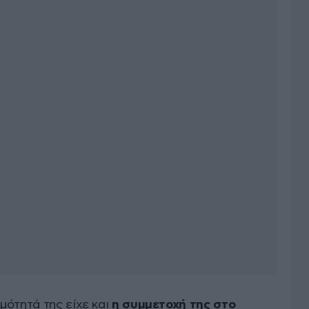
μότητά της είχε και
η συμμετοχή της στο