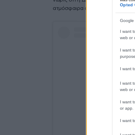
Opted 
ατμόσφαιρα σε κάτι οικείο για τ
Google 
I want t
web or d
I want t
purpose
I want 
I want t
web or d
I want t
or app.
I want t
Δείτε αυτή τη δημοσ
I want t