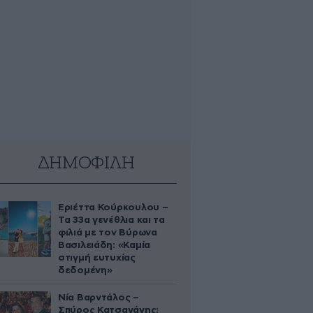
ΔΗΜΟΦΙΛΗ
Εριέττα Κούρκουλου –
Τα 33α γενέθλια και τα
φιλιά με τον Βύρωνα
Βασιλειάδη: «Καμία
στιγμή ευτυχίας
δεδομένη»
Νία Βαρντάλος –
Σπύρος Κατσαγάνης: