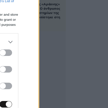
B’s List of
Στα ίχνη της «Αράχνης»
του Άσαντ: Ο άνθρωπος
των βασανιστηρίων της
er and store
Συρίας εντοπίστηκε στη
to grant or
Ρωσία
ed purposes