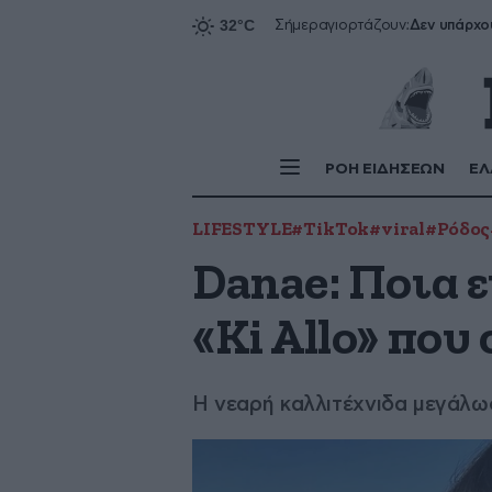
Δεν υπάρχο
Σήμερα
γιορτάζουν:
ΡΟΗ ΕΙΔΗΣΕΩΝ
ΕΛ
LIFESTYLE
#TikTok
#viral
#Ρόδος
Danae: Ποια ε
«Ki Allo» που
Η νεαρή καλλιτέχνιδα μεγάλω