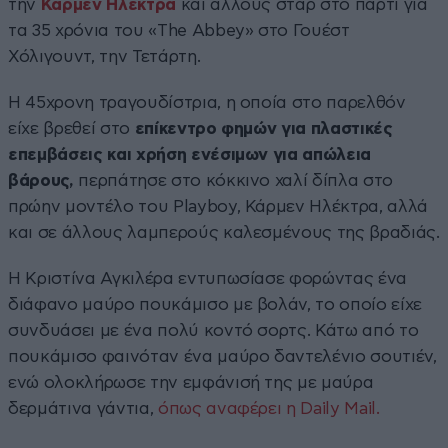
την
Κάρμεν Ηλέκτρα
και άλλους σταρ στο πάρτι για
τα 35 χρόνια του «The Abbey» στο Γουέστ
Χόλιγουντ, την Τετάρτη.
Η 45χρονη τραγουδίστρια, η οποία στο παρελθόν
είχε βρεθεί στο
επίκεντρο φημών για πλαστικές
επεμβάσεις και χρήση ενέσιμων για απώλεια
βάρους,
περπάτησε στο κόκκινο χαλί δίπλα στο
πρώην μοντέλο του Playboy, Κάρμεν Ηλέκτρα, αλλά
και σε άλλους λαμπερούς καλεσμένους της βραδιάς.
Η Κριστίνα Αγκιλέρα εντυπωσίασε φορώντας ένα
διάφανο μαύρο πουκάμισο με βολάν, το οποίο είχε
συνδυάσει με ένα πολύ κοντό σορτς. Κάτω από το
πουκάμισο φαινόταν ένα μαύρο δαντελένιο σουτιέν,
ενώ ολοκλήρωσε την εμφάνισή της με μαύρα
δερμάτινα γάντια,
όπως αναφέρει η Daily Mail.