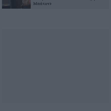
Μπάτον»