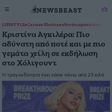
LIFESTYLE
#Carmen Electra
#αδυνάτισμα
#κιλά
#Κριστ
Κριστίνα Αγκιλέρα: Πιο
αδύνατη από ποτέ και με πιο
γεμάτα χείλη σε εκδήλωση
στο Χόλιγουντ
Η τραγουδίστρια έχει χάσει πάνω από 23 κιλά