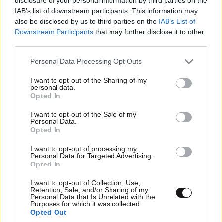
disclosure of your personal information by third parties on the
IAB’s list of downstream participants. This information may
also be disclosed by us to third parties on the
IAB’s List of
Downstream Participants
that may further disclose it to other
third parties.
Please note that this website/app uses one or more Google
Personal Data Processing Opt Outs
services and may gather and store information including but
not limited to your visit or usage behaviour. You may click to
I want to opt-out of the Sharing of my
personal data.
grant or deny consent to Google and its third-party tags to
Opted In
use your data for below specified purposes in below Google
consent section.
I want to opt-out of the Sale of my
Personal Data.
Opted In
Άριελ Κωνσταντινίδη: Σκέφτεται να βαφτίσει
και τα 3 παιδιά της μαζί – Η απάντηση στα
I want to opt-out of processing my
Personal Data for Targeted Advertising.
σχόλια για την εγκυμοσύνη στα 54
Opted In
I want to opt-out of Collection, Use,
Retention, Sale, and/or Sharing of my
Personal Data that Is Unrelated with the
Purposes for which it was collected.
Opted Out