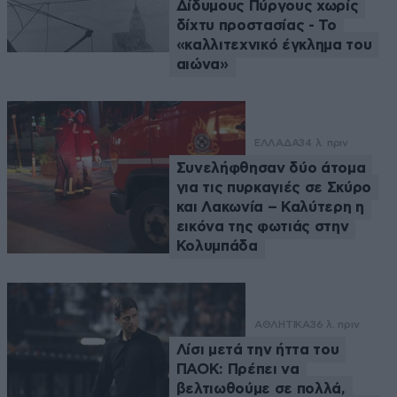
Δίδυμους Πύργους χωρίς
δίχτυ προστασίας - Το
«καλλιτεχνικό έγκλημα του
αιώνα»
ΕΛΛΑΔΑ
34 λ. πριν
Συνελήφθησαν δύο άτομα
για τις πυρκαγιές σε Σκύρο
και Λακωνία – Καλύτερη η
εικόνα της φωτιάς στην
Κολυμπάδα
ΑΘΛΗΤΙΚΑ
36 λ. πριν
Λίσι μετά την ήττα του
ΠΑΟΚ: Πρέπει να
βελτιωθούμε σε πολλά,