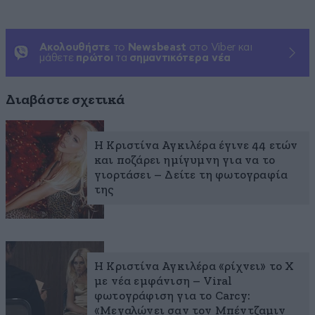
Ακολουθήστε
το
Newsbeast
στο Viber και
μάθετε
πρώτοι
τα
σημαντικότερα νέα
Διαβάστε σχετικά
H Κριστίνα Αγκιλέρα έγινε 44 ετών
και ποζάρει ημίγυμνη για να το
γιορτάσει – Δείτε τη φωτογραφία
της
Η Κριστίνα Αγκιλέρα «ρίχνει» το Χ
με νέα εμφάνιση – Viral
φωτογράφιση για το Carcy:
«Μεγαλώνει σαν τον Μπέντζαμιν