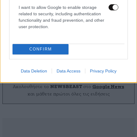
I want to allow Google to enable storage
related to security, including authentication
functionality and fraud prevention, and other
user protection.
Ο Γούντι Χάρελσον στη Δήλο: Η αποκάλυψη για
τις διακοπές του ηθοποιού στα ελληνικά νησιά
CONFIRM
Data Deletion
Data Access
Privacy Policy
Ακολουθήστε το
NEWSBEAST
στο
Google News
και μάθετε πρώτοι όλες τις ειδήσεις