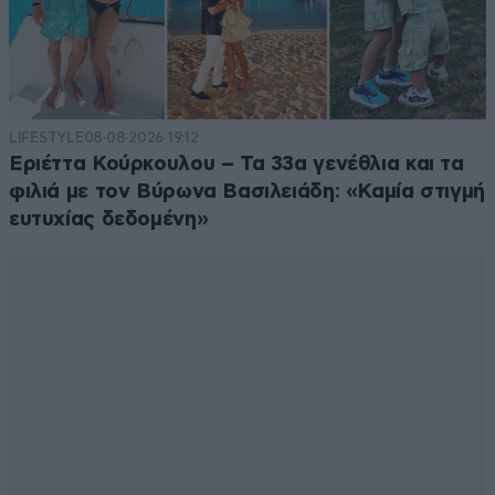
LIFESTYLE
08·08·2026 19:12
Εριέττα Κούρκουλου – Τα 33α γενέθλια και τα
φιλιά με τον Βύρωνα Βασιλειάδη: «Καμία στιγμή
ευτυχίας δεδομένη»