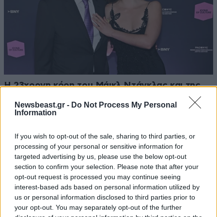
Η 23χρονη κόρη τoυ Μάικλ Ντάγκλας και της
Κάθριν Ζέτα Τζόουνς εξελίσσεται στο νέο it-
Newsbeast.gr -
Do Not Process My Personal
girl του Χόλιγουντ
Information
If you wish to opt-out of the sale, sharing to third parties, or
processing of your personal or sensitive information for
targeted advertising by us, please use the below opt-out
section to confirm your selection. Please note that after your
opt-out request is processed you may continue seeing
interest-based ads based on personal information utilized by
us or personal information disclosed to third parties prior to
your opt-out. You may separately opt-out of the further