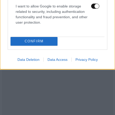
Στο νοσοκομείο η Ιωάννα Τούνη: «Τι μάτι πρέπει
I want to allow Google to enable storage
να έχω φάει…»
related to security, including authentication
functionality and fraud prevention, and other
user protection.
Ακολουθήστε το
NEWSBEAST
στο
Google News
CONFIRM
και μάθετε πρώτοι όλες τις ειδήσεις
Data Deletion
Data Access
Privacy Policy