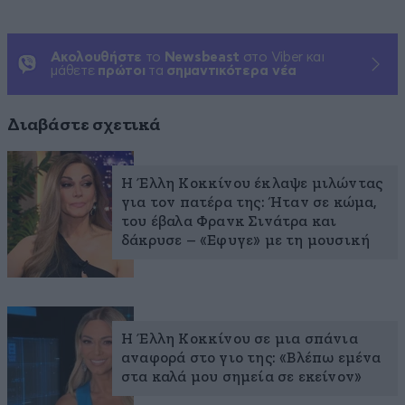
Ακολουθήστε
το
Newsbeast
στο Viber και
μάθετε
πρώτοι
τα
σημαντικότερα νέα
Διαβάστε σχετικά
Η Έλλη Κοκκίνου έκλαψε μιλώντας
για τον πατέρα της: Ήταν σε κώμα,
του έβαλα Φρανκ Σινάτρα και
δάκρυσε – «Εφυγε» με τη μουσική
Η Έλλη Κοκκίνου σε μια σπάνια
αναφορά στο γιο της: «Βλέπω εμένα
στα καλά μου σημεία σε εκείνον»