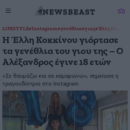
LIFESTYLE
#Instagram
#γενέθλια
#γιος
#Έλλη Κοκκίν
Η Έλλη Κοκκίνου γιόρτασε
τα γενέθλια του γιου της – Ο
Αλέξανδρος έγινε 18 ετών
«Σε θαυμάζω και σε καμαρώνω», σημείωσε η
τραγουδίστρια στο Instagram