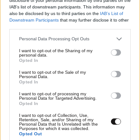
disclosure of your personal information by third parties on the
IAB’s list of downstream participants. This information may
also be disclosed by us to third parties on the
IAB’s List of
Downstream Participants
that may further disclose it to other
third parties.
Νόμιζαν ότι παντρεύεται ο Κριστιάνο Ρονάλντο
Please note that this website/app uses one or more Google
Personal Data Processing Opt Outs
και όρμησαν σε Rolls-Royce: Το απίστευτο
services and may gather and store information including but
μπέρδεμα στη Μαδέρα
not limited to your visit or usage behaviour. You may click to
I want to opt-out of the Sharing of my
personal data.
grant or deny consent to Google and its third-party tags to
Opted In
use your data for below specified purposes in below Google
consent section.
I want to opt-out of the Sale of my
Personal Data.
Opted In
I want to opt-out of processing my
Personal Data for Targeted Advertising.
Opted In
I want to opt-out of Collection, Use,
Retention, Sale, and/or Sharing of my
Personal Data that Is Unrelated with the
Purposes for which it was collected.
Opted Out