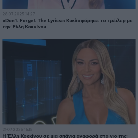
28·07·2025 14:27
«Don’t Forget The Lyrics»: Κυκλοφόρησε το τρέιλερ με
την Έλλη Κοκκίνου
21·07·2025 16:15
Η Έλλη Κοκκίνου σε μια σπάνια αναφορά στο γιο της: