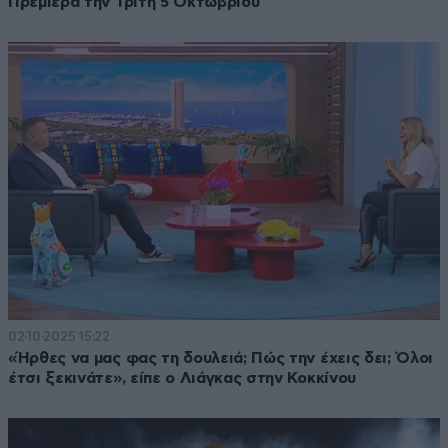
Πρεμιέρα την Τρίτη 5 Οκτωβρίου
02·10·2025 15:22
«Ήρθες να μας φας τη δουλειά; Πώς την έχεις δει; Όλοι
έτσι ξεκινάτε», είπε ο Λιάγκας στην Κοκκίνου