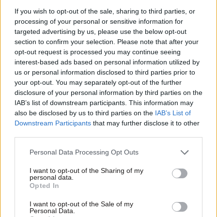
If you wish to opt-out of the sale, sharing to third parties, or
processing of your personal or sensitive information for
targeted advertising by us, please use the below opt-out
section to confirm your selection. Please note that after your
opt-out request is processed you may continue seeing
interest-based ads based on personal information utilized by
us or personal information disclosed to third parties prior to
your opt-out. You may separately opt-out of the further
disclosure of your personal information by third parties on the
IAB’s list of downstream participants. This information may
28·11·2025 14:54
also be disclosed by us to third parties on the
IAB’s List of
Έλλη Κοκκίνου: «Έπαθα αναιμία από την αφαγία, είχα
Downstream Participants
that may further disclose it to other
χλωμιάσει ολόκληρη»
third parties.
Please note that this website/app uses one or more Google
Personal Data Processing Opt Outs
services and may gather and store information including but
not limited to your visit or usage behaviour. You may click to
I want to opt-out of the Sharing of my
personal data.
grant or deny consent to Google and its third-party tags to
Opted In
use your data for below specified purposes in below Google
consent section.
I want to opt-out of the Sale of my
Personal Data.