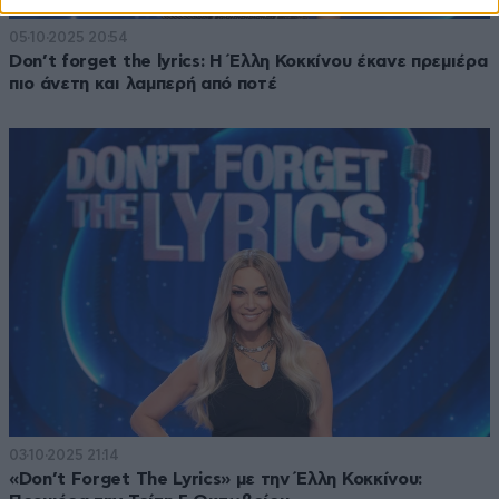
05·10·2025 20:54
Don’t forget the lyrics: Η Έλλη Κοκκίνου έκανε πρεμιέρα
πιο άνετη και λαμπερή από ποτέ
03·10·2025 21:14
«Don’t Forget The Lyrics» με την Έλλη Κοκκίνου: