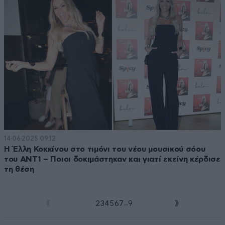
14·06·2025 09:12
Η Έλλη Κοκκίνου στο τιμόνι του νέου μουσικού σόου
του ΑΝΤ1 – Ποιοι δοκιμάστηκαν και γιατί εκείνη κέρδισε
τη θέση
...
1
2
3
4
5
6
7
9