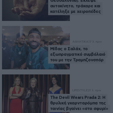
Θεσσαλονίκη: Έκλεψε
αυτοκίνητο, τράκαρε και
κατέληξε με χειροπέδες
ΑΘΛΗΤΙΚΑ
17 λ. πριν
Μίδας ο Σαλάχ, το
εξωπραγματικό συμβόλαιό
του με την Τραμπζονσπόρ
LIFESTYLE
21 λ. πριν
The Devil Wears Prada 2: Η
θρυλική γκαρνταρόμπα της
ταινίας βγαίνει «στο σφυρί»