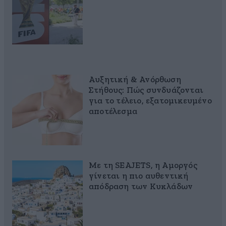
Αυξητική & Ανόρθωση
Στήθους: Πώς συνδυάζονται
για το τέλειο, εξατομικευμένο
αποτέλεσμα
Με τη SEAJETS, η Αμοργός
γίνεται η πιο αυθεντική
απόδραση των Κυκλάδων