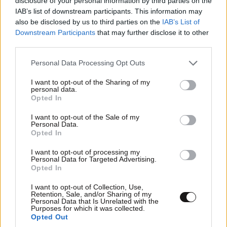
disclosure of your personal information by third parties on the
IAB’s list of downstream participants. This information may
also be disclosed by us to third parties on the
IAB’s List of
Downstream Participants
that may further disclose it to other
third parties.
Please note that this website/app uses one or more Google
Personal Data Processing Opt Outs
services and may gather and store information including but
not limited to your visit or usage behaviour. You may click to
I want to opt-out of the Sharing of my
personal data.
grant or deny consent to Google and its third-party tags to
Opted In
use your data for below specified purposes in below Google
Xαρακτήρες: 0/1000
consent section.
I want to opt-out of the Sale of my
Personal Data.
Διαβάστε και ακολουθήστε τους κανόνες σχολιασμού
Opted In
ΠΡΟΣΘΗΚΗ
I want to opt-out of processing my
Personal Data for Targeted Advertising.
Opted In
I want to opt-out of Collection, Use,
Retention, Sale, and/or Sharing of my
Personal Data that Is Unrelated with the
Ψωνάρα
20·11·2025 11:13
Purposes for which it was collected.
Opted Out
νομίζει ότι είναι και 10αρι... 5αρι άντε το πολύ 6αρι.