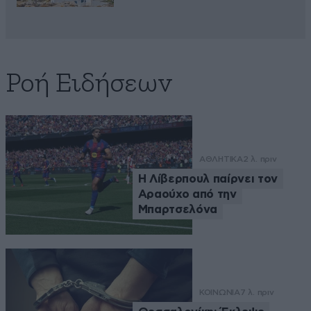
Ροή Ειδήσεων
ΑΘΛΗΤΙΚΑ
2 λ. πριν
Η Λίβερπουλ παίρνει τον
Αραούχο από την
Μπαρτσελόνα
ΚΟΙΝΩΝΙΑ
7 λ. πριν