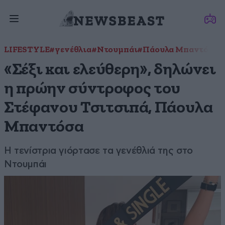
LIFESTYLE
#γενέθλια
#Ντουμπάι
#Πάουλα Μπαντόσα
#
«Σέξι και ελεύθερη», δηλώνει
η πρώην σύντροφος του
Στέφανου Τσιτσιπά, Πάουλα
Μπαντόσα
Η τενίστρια γιόρτασε τα γενέθλιά της στο
Ντουμπάι