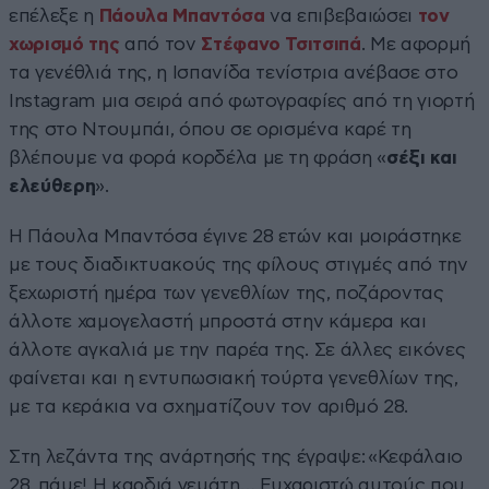
επέλεξε η
Πάουλα Μπαντόσα
να επιβεβαιώσει
τον
χωρισμό της
από τον
Στέφανο Τσιτσιπά
. Με αφορμή
τα γενέθλιά της, η Ισπανίδα τενίστρια ανέβασε στο
Instagram μια σειρά από φωτογραφίες από τη γιορτή
της στο Ντουμπάι, όπου σε ορισμένα καρέ τη
βλέπουμε να φορά κορδέλα με τη φράση «
σέξι και
ελεύθερη
».
Η Πάουλα Μπαντόσα έγινε 28 ετών και μοιράστηκε
με τους διαδικτυακούς της φίλους στιγμές από την
ξεχωριστή ημέρα των γενεθλίων της, ποζάροντας
άλλοτε χαμογελαστή μπροστά στην κάμερα και
άλλοτε αγκαλιά με την παρέα της. Σε άλλες εικόνες
φαίνεται και η εντυπωσιακή τούρτα γενεθλίων της,
με τα κεράκια να σχηματίζουν τον αριθμό 28.
Στη λεζάντα της ανάρτησής της έγραψε: «Κεφάλαιο
28, πάμε! Η καρδιά γεμάτη… Ευχαριστώ αυτούς που