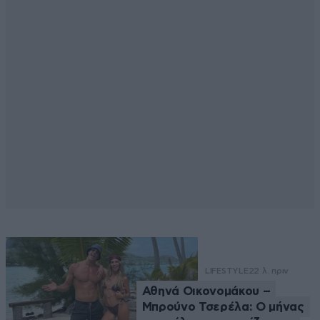
LIFESTYLE
22 λ. πριν
Αθηνά Οικονομάκου –
Μπρούνο Τσερέλα: Ο μήνας