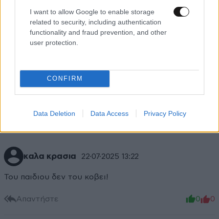
Απαντήστε
0
0
I want to allow Google to enable storage
related to security, including authentication
functionality and fraud prevention, and other
user protection.
καλώς τον!!!
22·07·2025 13:35
για να δούμε... θα επιστρέψει και στο άθλημα; γιατί
CONFIRM
για τώρα δεν είναι πουθενά...
Απαντήστε
0
0
Data Deletion
Data Access
Privacy Policy
καλα κρασια
22·07·2025 13:22
Του παιδιου δεν του κοβει!
Απαντήστε
0
0