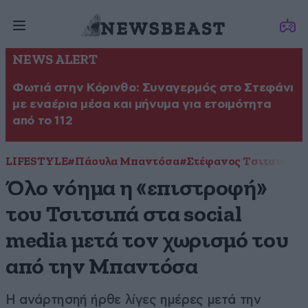
NEWS ALERT
Φωτιά στην Κόρινθο: Συναγερμός στο Στεφάνι
με εναέρια μέσα και μήνυμα για ετοιμότητα
από το 112
LIFESTYLE
#Πάουλα Μπαντόσα
#Στέφανος Τσιτσιπάς
#
Όλο νόημα η «επιστροφή»
του Τσιτσιπά στα social
media μετά τον χωρισμό του
από την Μπαντόσα
Η ανάρτησηή ήρθε λίγες ημέρες μετά την