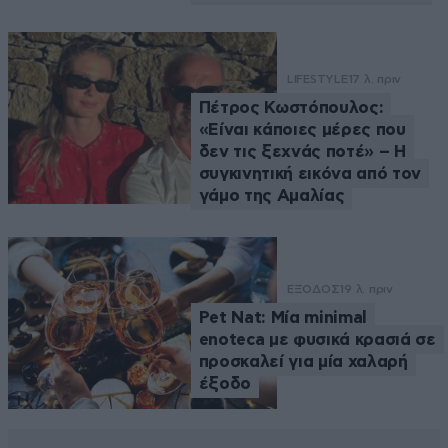
LIFESTYLE
17 λ. πριν
Πέτρος Κωστόπουλος:
«Είναι κάποιες μέρες που
δεν τις ξεχνάς ποτέ» – Η
συγκινητική εικόνα από τον
γάμο της Αμαλίας
ΕΞΟΔΟΣ
19 λ. πριν
Pet Nat: Μία minimal
enoteca με φυσικά κρασιά σε
προσκαλεί για μία χαλαρή
έξοδο