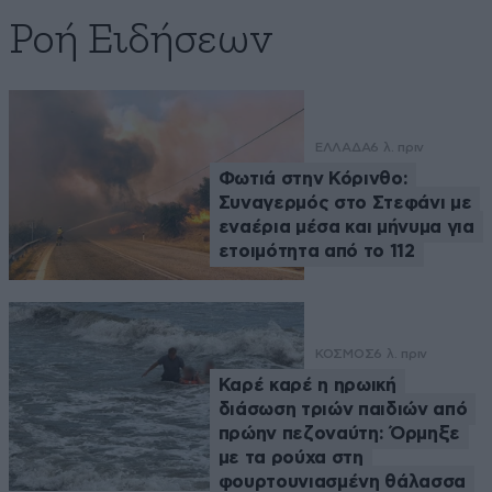
Ροή Ειδήσεων
ΕΛΛΑΔΑ
6 λ. πριν
Φωτιά στην Κόρινθο:
Συναγερμός στο Στεφάνι με
εναέρια μέσα και μήνυμα για
ετοιμότητα από το 112
ΚΟΣΜΟΣ
6 λ. πριν
Καρέ καρέ η ηρωική
διάσωση τριών παιδιών από
πρώην πεζοναύτη: Όρμηξε
με τα ρούχα στη
φουρτουνιασμένη θάλασσα