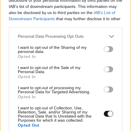
disclosure of your personal information by third parties on the
IAB’s list of downstream participants. This information may
also be disclosed by us to third parties on the
IAB’s List of
Downstream Participants
that may further disclose it to other
third parties.
Xαρακτήρες: 0/1000
Please note that this website/app uses one or more Google
Personal Data Processing Opt Outs
services and may gather and store information including but
Διαβάστε και ακολουθήστε τους κανόνες σχολιασμού
not limited to your visit or usage behaviour. You may click to
I want to opt-out of the Sharing of my
personal data.
grant or deny consent to Google and its third-party tags to
Opted In
ΠΡΟΣΘΗΚΗ
use your data for below specified purposes in below Google
consent section.
I want to opt-out of the Sale of my
Personal Data.
Opted In
I want to opt-out of processing my
Που είναι..
22·07·2025 15:31
Personal Data for Targeted Advertising.
Opted In
ο ειδικός του τένις και προσκυνητής του Τσιτσιπά,
I want to opt-out of Collection, Use,
Γεροτσολιάς, να τον υπερασπιστεί.
Retention, Sale, and/or Sharing of my
Personal Data that Is Unrelated with the
Purposes for which it was collected.
Απαντήστε
0
0
Opted Out