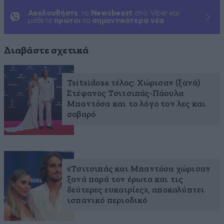
Ακολουθήστε
το
Newsbeast
στο Viber και
μάθετε
πρώτοι
τα
σημαντικότερα νέα
Διαβάστε σχετικά
Tsitsidosa τέλος: Χώρισαν (ξανά)
Στέφανος Τσιτσιπάς-Πάουλα
Μπαντόσα και το λόγο τον λες και
σοβαρό
«Τσιτσιπάς και Μπαντόσα χώρισαν
ξανά παρά τον έρωτα και τις
δεύτερες ευκαιρίες», αποκαλύπτει
ισπανικό περιοδικό