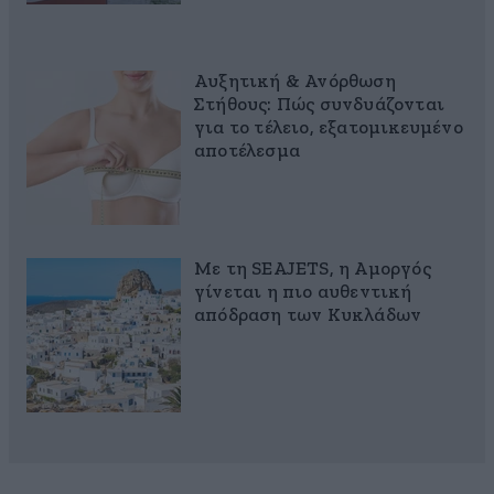
Αυξητική & Ανόρθωση
Στήθους: Πώς συνδυάζονται
για το τέλειο, εξατομικευμένο
αποτέλεσμα
Με τη SEAJETS, η Αμοργός
γίνεται η πιο αυθεντική
απόδραση των Κυκλάδων