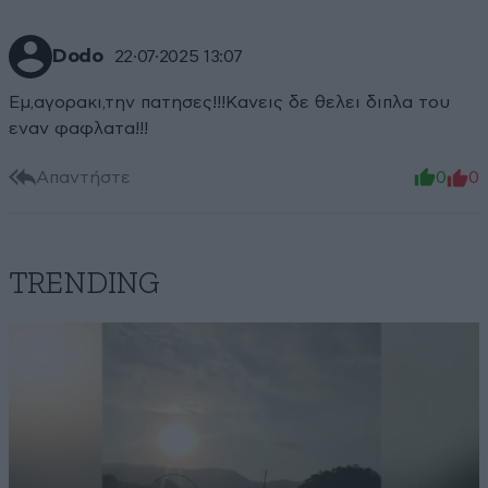
Dodo
22·07·2025 13:07
Εμ,αγορακι,την πατησες!!!Κανεις δε θελει διπλα του
εναν φαφλατα!!!
Απαντήστε
0
0
TRENDING