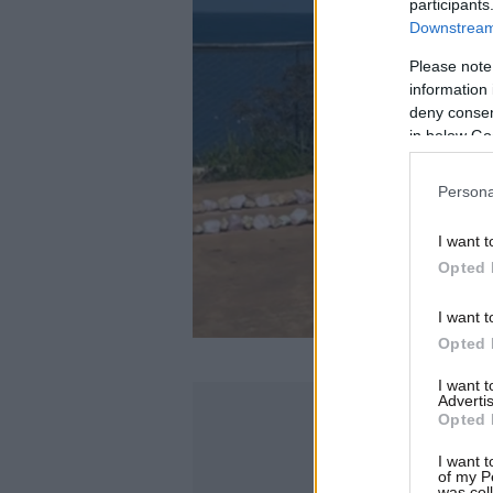
participants
Downstream 
Please note
information 
deny consent
in below Go
Persona
I want t
Opted 
I want t
Opted 
I want 
Advertis
Opted 
I want t
of my P
was col