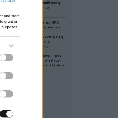
B’s List of
ευεργετική επίδραση
του Δία από το
απόγευμα;
er and store
to grant or
Ζευγάρι από τις ΗΠΑ
ed purposes
που «υιοθέτησε» τον
Αφγανό
κατηγορούμενο για τη
δολοφονία της
Ελίζαμπεθ Ρος:
«Είμαστε
συντετριμμένοι – Δεν
έδειξε ποτέ ότι ήταν
ικανός για κάτι τέτοιο»