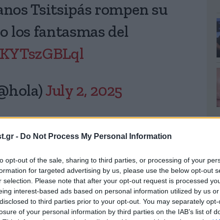
anos Tsitsipás rompen su
to los fantasmas del
o/KYTszGBLql
(@hola)
July 2, 2025
τα. Και οι δύο αποκλείστηκαν από τον πρώτο
.gr -
Do Not Process My Personal Information
μαζί για αυτούς», αποκαλύπτουν.
to opt-out of the sale, sharing to third parties, or processing of your per
formation for targeted advertising by us, please use the below opt-out s
r selection. Please note that after your opt-out request is processed y
eing interest-based ads based on personal information utilized by us or
disclosed to third parties prior to your opt-out. You may separately opt-
losure of your personal information by third parties on the IAB’s list of