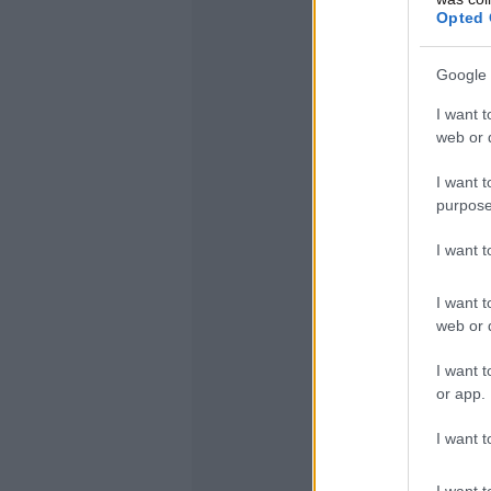
Opted 
Google 
I want t
web or d
I want t
purpose
I want 
I want t
web or d
I want t
or app.
I want t
I want t