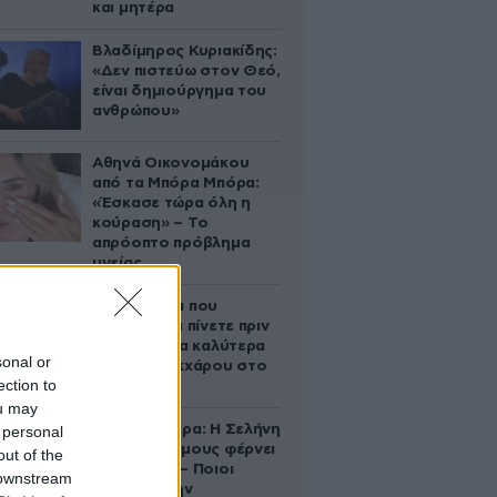
και μητέρα
Βλαδίμηρος Κυριακίδης:
«Δεν πιστεύω στον Θεό,
είναι δημιούργημα του
ανθρώπου»
Αθηνά Οικονομάκου
από τα Μπόρα Μπόρα:
«Έσκασε τώρα όλη η
κούραση» – Το
απρόοπτο πρόβλημα
υγείας
5 ροφήματα που
μπορείτε να πίνετε πριν
τον ύπνο για καλύτερα
sonal or
επίπεδα σακχάρου στο
ection to
αίμα
ou may
Ζώδια σήμερα: Η Σελήνη
 personal
στους Διδύμους φέρνει
out of the
ανατροπές – Ποιοι
 downstream
δέχονται την