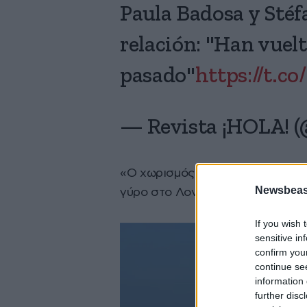
Paula Badosa y Stéf
relación: "Han vuel
pasado"
https://t.c
— Revista ¡HOLA! 
«Ο χωρισμός έγινε μόλις πρόσφα
Newsbeast
γύρο στο Λονδίνο και όλα ήρθαν 
If you wish 
sensitive in
confirm you
continue se
information 
further disc