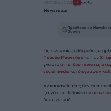
03·07·2025 09:21
σχόλια
6
Newsroom
Πρόσθεσε το Newsbeast
Google
Τις τελευταίες εβδομάδες υπήρξ
Πάουλα Μπαντόσα
και τον
Στέφ
γνωστό
ότι οι δύο τενίστες στ
social media
και
διέγραψαν κάθε
Αν και κανείς τους δεν έχει τοπ
ζευγάρι επιβεβαιώνουν
αποκλεισ
δεν είναι μαζί.