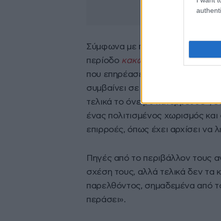
authenti
Σύμφωνα με πληροφορίες, η από
περίοδο
κακών επαγγελματικών 
που επηρέασε και τη σχέση τους. 
συμβαίνει σε κάθε ζευγάρι που χ
τελικά το όνειρο κατέρρευσε», ε
ένας πολιτισμένος χωρισμός και
επιρροές, όπως έχει αρχίσει να λ
Πηγές από το περιβάλλον τους α
σχέση τους, αλλά τελικά δεν τα
παρελθόντος, σημαδεμένα από το
περάσει».