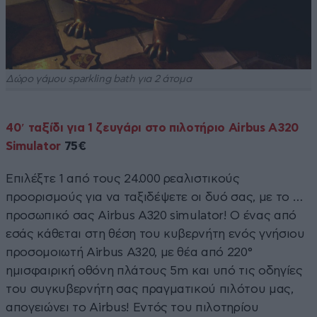
Δώρο γάμου sparkling bath για 2 άτομα
40′ ταξίδι για 1 ζευγάρι στο πιλοτήριο Airbus A320
Simulator
75€
Επιλέξτε 1 από τους 24.000 ρεαλιστικούς
προορισμούς για να ταξιδέψετε οι δυό σας, με το …
προσωπικό σας Airbus A320 simulator! Ο ένας από
εσάς κάθεται στη θέση του κυβερνήτη ενός γνήσιου
προσομοιωτή Airbus A320, με θέα από 220°
ημισφαιρική οθόνη πλάτους 5m και υπό τις οδηγίες
του συγκυβερνήτη σας πραγματικού πιλότου μας,
απογειώνει το Airbus! Εντός του πιλοτηρίου