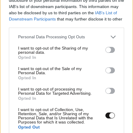
disclosure of your personal information by third parties on the
IAB’s list of downstream participants. This information may
also be disclosed by us to third parties on the
IAB’s List of
Downstream Participants
that may further disclose it to other
third parties.
Στον γάμο σας με Ferrari
Please note that this website/app uses one or more Google
Personal Data Processing Opt Outs
services and may gather and store information including but
60΄ βόλτα με άλογα στη φύση για 2 άτομα!
44€
not limited to your visit or usage behaviour. You may click to
I want to opt-out of the Sharing of my
personal data.
grant or deny consent to Google and its third-party tags to
Opted In
1 ώρα βόλτα με άλογα στη φύση για 2 άτομα.
use your data for below specified purposes in below Google
consent section.
Καλπάστε χαλαρά με το άλογό σας στο φυσικό του
I want to opt-out of the Sale of my
Personal Data.
περιβάλλον μέσα στη φύση, συνοδεία επιβλέποντος.
Opted In
Μοναδική εμπειρία επαφής με τα άλογα και τη φύση.
I want to opt-out of processing my
Personal Data for Targeted Advertising.
Opted In
I want to opt-out of Collection, Use,
Retention, Sale, and/or Sharing of my
Personal Data that Is Unrelated with the
Purposes for which it was collected.
Opted Out