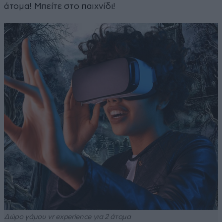
άτομα! Μπείτε στο παιχνίδι!
Δώρο γάμου vr experience για 2 άτομα