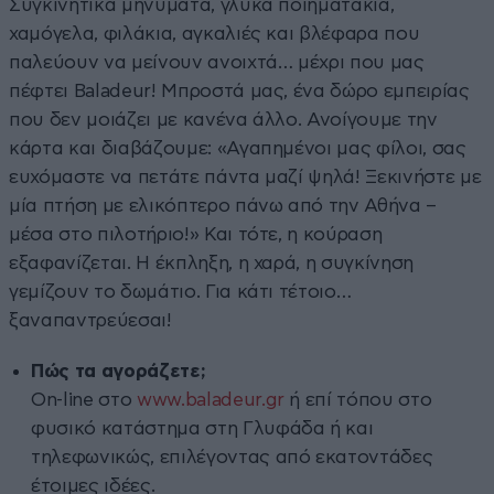
Συγκινητικά μηνύματα, γλυκά ποιηματάκια,
χαμόγελα, φιλάκια, αγκαλιές και βλέφαρα που
παλεύουν να μείνουν ανοιχτά… μέχρι που μας
πέφτει Baladeur! Μπροστά μας, ένα δώρο εμπειρίας
που δεν μοιάζει με κανένα άλλο. Ανοίγουμε την
κάρτα και διαβάζουμε: «Αγαπημένοι μας φίλοι, σας
ευχόμαστε να πετάτε πάντα μαζί ψηλά! Ξεκινήστε με
μία πτήση με ελικόπτερο πάνω από την Αθήνα –
μέσα στο πιλοτήριο!» Και τότε, η κούραση
εξαφανίζεται. Η έκπληξη, η χαρά, η συγκίνηση
γεμίζουν το δωμάτιο. Για κάτι τέτοιο…
ξαναπαντρεύεσαι!
Πώς τα αγοράζετε;
On-line στο
www.baladeur.gr
ή επί τόπου στο
φυσικό κατάστημα στη Γλυφάδα ή και
τηλεφωνικώς, επιλέγοντας από εκατοντάδες
έτοιμες ιδέες.