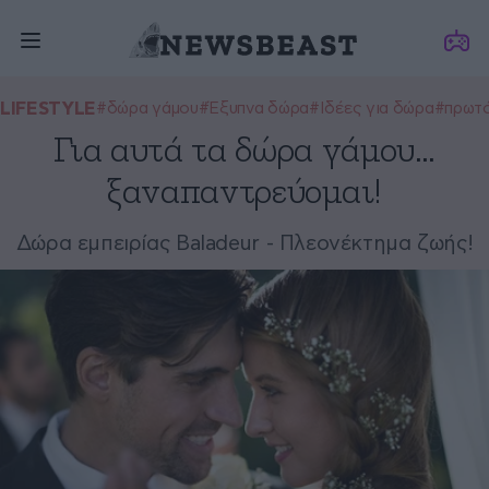
LIFESTYLE
#δώρα γάμου
#Έξυπνα δώρα
#Ιδέες για δώρα
#πρωτ
Για αυτά τα δώρα γάμου…
ξαναπαντρεύομαι!
Δώρα εμπειρίας Baladeur - Πλεονέκτημα ζωής!