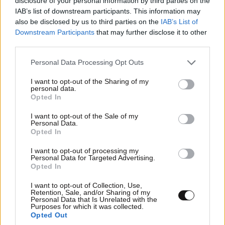
disclosure of your personal information by third parties on the
IAB’s list of downstream participants. This information may
also be disclosed by us to third parties on the
IAB’s List of
Downstream Participants
that may further disclose it to other
third parties.
Please note that this website/app uses one or more Google
Personal Data Processing Opt Outs
ΣΧΌΛΙΑ ΑΝΑΓΝΩΣΤΏΝ
0
services and may gather and store information including but
not limited to your visit or usage behaviour. You may click to
I want to opt-out of the Sharing of my
personal data.
grant or deny consent to Google and its third-party tags to
Opted In
use your data for below specified purposes in below Google
consent section.
I want to opt-out of the Sale of my
Personal Data.
Opted In
ΠΡΟΣΘΕΣΤΕ ΤΟ ΣΧΟΛΙΟ ΣΑΣ
I want to opt-out of processing my
Personal Data for Targeted Advertising.
Opted In
I want to opt-out of Collection, Use,
Retention, Sale, and/or Sharing of my
Personal Data that Is Unrelated with the
Purposes for which it was collected.
Opted Out