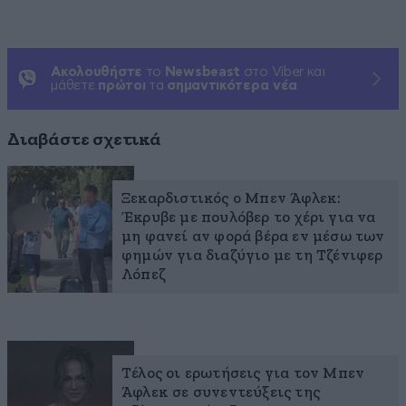
Ακολουθήστε
το
Newsbeast
στο Viber και
μάθετε
πρώτοι
τα
σημαντικότερα νέα
Διαβάστε σχετικά
Ξεκαρδιστικός ο Μπεν Άφλεκ:
Έκρυβε με πουλόβερ το χέρι για να
μη φανεί αν φορά βέρα εν μέσω των
φημών για διαζύγιο με τη Τζένιφερ
Λόπεζ
Τέλος οι ερωτήσεις για τον Μπεν
Άφλεκ σε συνεντεύξεις της