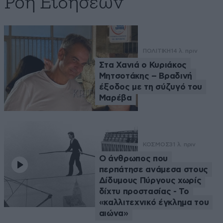
Ροή Ειδήσεων
ΠΟΛΙΤΙΚΗ
14 λ. πριν
Στα Χανιά ο Κυριάκος
Μητσοτάκης – Βραδινή
έξοδος με τη σύζυγό του
Μαρέβα
ΚΟΣΜΟΣ
31 λ. πριν
Ο άνθρωπος που
περπάτησε ανάμεσα στους
Δίδυμους Πύργους χωρίς
δίχτυ προστασίας - Το
«καλλιτεχνικό έγκλημα του
αιώνα»