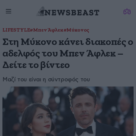
LIFESTYLE
#Μπεν Άφλεκ
#Μύκονος
Στη Μύκονο κάνει διακοπές ο
αδελφός του Μπεν Άφλεκ –
Δείτε το βίντεο
Μαζί του είναι η σύντροφός του