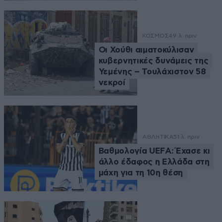
ΚΟΣΜΟΣ
49 λ. πριν
Οι Χούθι αιματοκύλισαν
κυβερνητικές δυνάμεις της
Υεμένης – Τουλάχιστον 58
νεκροί
ΑΘΛΗΤΙΚΑ
51 λ. πριν
Βαθμολογία UEFA: Έχασε κι
άλλο έδαφος η Ελλάδα στη
μάχη για τη 10η θέση