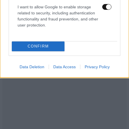
I want to allow Google to enable storage
related to security, including authentication
functionality and fraud prevention, and other
user protection.
CONFIRM
LIFESTYLE
06·08·2026 16:11
Βλαδίμηρος Κυριακίδης: «Δεν πιστεύω στον
Θεό, είναι δημιούργημα του ανθρώπου»
Data Deletion
Data Access
Privacy Policy