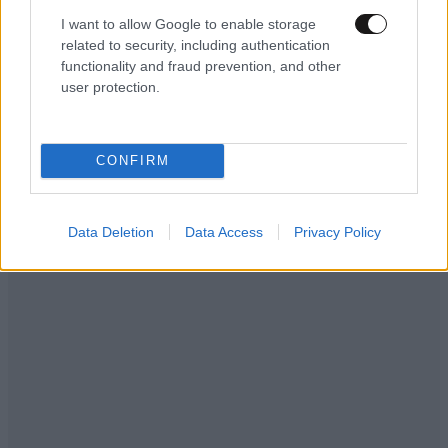
I want to allow Google to enable storage
related to security, including authentication
functionality and fraud prevention, and other
user protection.
ΕΛΛΑΔΑ
06·08·2026 00:09
CONFIRM
Σαν σήμερα 6 Αυγούστου: Πεθαίνει η Ρίτα
Σακελλαρίου, η λαϊκή ντίβα που έκανε τη ζωή
της τραγούδι
Data Deletion
Data Access
Privacy Policy