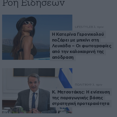
Ροή Ειδήσεων
LIFESTYLE
8 λ. πριν
Η Κατερίνα Γερονικολού
ποζάρει με μπικίνι στη
Λευκάδα – Οι φωτογραφίες
από την καλοκαιρινή της
απόδραση
ΠΟΛΙΤΙΚΗ
9 λ. πριν
Κ. Μητσοτάκης: Η ενίσχυση
της παραγωγικής βάσης
στρατηγική προτεραιότητα