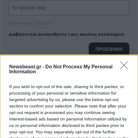
Xαρακτήρες: 0/1000
Διαβάστε και ακολουθήστε τους κανόνες σχολιασμού
ΠΡΟΣΘΗΚΗ
Newsbeast.gr -
Do Not Process My Personal
Information
Eh?
20·03·2024 16:45
If you wish to opt-out of the sale, sharing to third parties, or
processing of your personal or sensitive information for
Τί έπαθε ο Κωστέτσος τον τσίμπησε μύγα;
targeted advertising by us, please use the below opt-out
section to confirm your selection. Please note that after your
Απαντήστε
0
0
opt-out request is processed you may continue seeing
interest-based ads based on personal information utilized by
us or personal information disclosed to third parties prior to
your opt-out. You may separately opt-out of the further