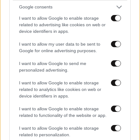
Google consents
Κουβερνταντος
20·03·2024 15:21
I want to allow Google to enable storage
και γυμουνη να ηταν, εσυ βρε καψερε τι θα εκανες?
related to advertising like cookies on web or
απλα θα κοιτουσες και θα ετρωγες ηλιοσπορους.
device identifiers in apps.
Απραγος θα περιμενες τον επομενο καλεσμενο..
I want to allow my user data to be sent to
Google for online advertising purposes.
Απαντήστε
0
0
I want to allow Google to send me
personalized advertising.
TRENDING
I want to allow Google to enable storage
related to analytics like cookies on web or
device identifiers in apps.
I want to allow Google to enable storage
related to functionality of the website or app.
I want to allow Google to enable storage
related to personalization.