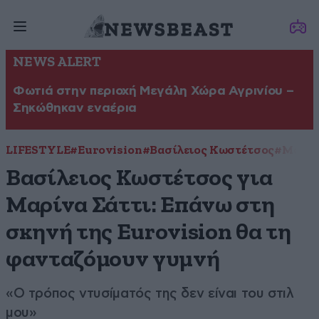
NEWS ALERT
Φωτιά στην περιοχή Μεγάλη Χώρα Αγρινίου –
Σηκώθηκαν εναέρια
LIFESTYLE
#Eurovision
#Βασίλειος Κωστέτσος
#Μαρίν
Βασίλειος Κωστέτσος για
Μαρίνα Σάττι: Επάνω στη
σκηνή της Eurovision θα τη
φανταζόμουν γυμνή
«Ο τρόπος ντυσίματός της δεν είναι του στιλ
μου»