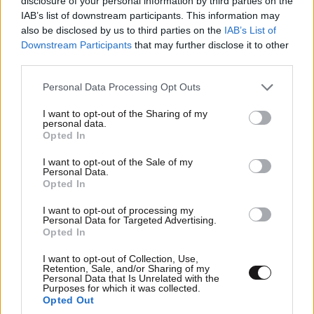
disclosure of your personal information by third parties on the
IAB’s list of downstream participants. This information may
also be disclosed by us to third parties on the
IAB’s List of
Downstream Participants
that may further disclose it to other
third parties.
Please note that this website/app uses one or more Google
Personal Data Processing Opt Outs
services and may gather and store information including but
not limited to your visit or usage behaviour. You may click to
I want to opt-out of the Sharing of my
personal data.
grant or deny consent to Google and its third-party tags to
Opted In
use your data for below specified purposes in below Google
consent section.
I want to opt-out of the Sale of my
Personal Data.
Opted In
εγω την φαντάζομαι με
20·03·2024 15:46
I want to opt-out of processing my
Personal Data for Targeted Advertising.
Opted In
μπουργκα
I want to opt-out of Collection, Use,
Απαντήστε
0
0
Retention, Sale, and/or Sharing of my
Personal Data that Is Unrelated with the
Purposes for which it was collected.
Opted Out