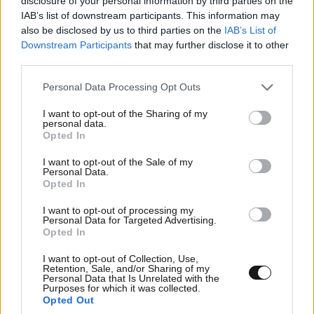
disclosure of your personal information by third parties on the
IAB’s list of downstream participants. This information may
also be disclosed by us to third parties on the
IAB’s List of
ΠΕΡΙΣΣΟΤΕΡΑ ΣΧΟΛΙΑ
Downstream Participants
that may further disclose it to other
third parties.
Όταν μιλάει η επιστήμη.
30·09·2020 20:15
Please note that this website/app uses one or more Google
Personal Data Processing Opt Outs
Μπορεί να φταίνε και οι Ελοχίμ.
services and may gather and store information including but
TRENDING
not limited to your visit or usage behaviour. You may click to
I want to opt-out of the Sharing of my
Απαντήστε
2
0
personal data.
grant or deny consent to Google and its third-party tags to
Opted In
use your data for below specified purposes in below Google
consent section.
I want to opt-out of the Sale of my
Personal Data.
Opted In
Takis T.
30·09·2020 19:02
I want to opt-out of processing my
Αφήστε τους Νεάντερταλ και πιάστε τον Κούλη. Τα
Personal Data for Targeted Advertising.
Opted In
έκανε μπάχαλο αφού άνοιξε ανεξέλεγκτα διάπλατα τα
σύνορα στον κορονοϊό για 2 μήνες. Αλλά δεν είναι
I want to opt-out of Collection, Use,
μόνο ο κορονοϊός. Τα έχει κάνει μπάχαλο στην
Retention, Sale, and/or Sharing of my
Personal Data that Is Unrelated with the
οικονομία, στα ελληνοτουρκικά, στη
Purposes for which it was collected.
Opted Out
λαθρομετανάστευση, στην παιδεία, στην ανεργία...