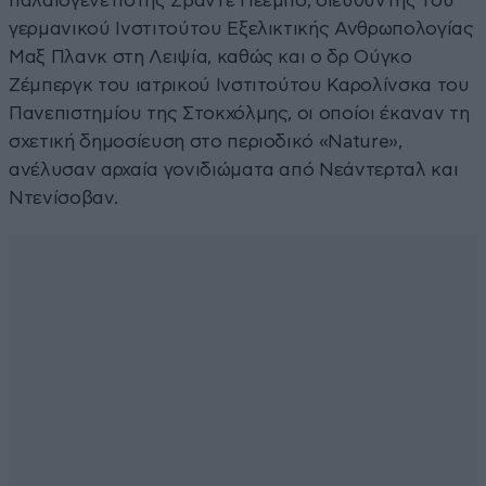
παλαιογενετιστής Σβάντε Πεέμπο, διευθυντής του
γερμανικού Ινστιτούτου Εξελικτικής Ανθρωπολογίας
Μαξ Πλανκ στη Λειψία, καθώς και ο δρ Ούγκο
Ζέμπεργκ του ιατρικού Ινστιτούτου Καρολίνσκα του
Πανεπιστημίου της Στοκχόλμης, οι οποίοι έκαναν τη
σχετική δημοσίευση στο περιοδικό «Nature»,
ανέλυσαν αρχαία γονιδιώματα από Νεάντερταλ και
Ντενίσοβαν.