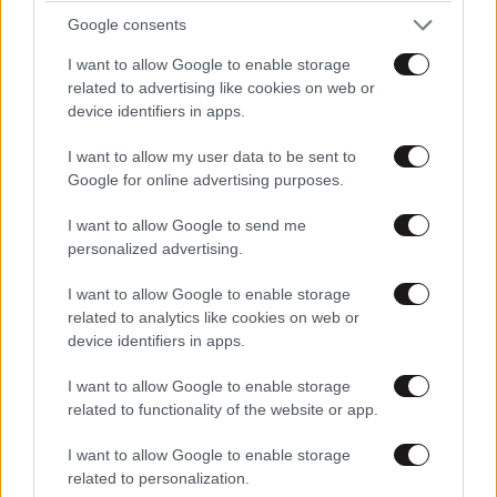
Δηλαδή παντού!
Google consents
ΕΛΛΑΔΑ
07·08·2026 11:26
Απαντήστε
0
1
I want to allow Google to enable storage
Βίντεο-ντοκουμέντο από το θανατηφόρο
related to advertising like cookies on web or
τροχαίο στις Σέρρες: Η στιγμή που το ΙΧ μπαίνει
device identifiers in apps.
στο αντίθετο ρεύμα – Ακαριαία πέθαναν γιος
και μητέρα
I want to allow my user data to be sent to
Μουρλός
30·09·2020 18:45
Google for online advertising purposes.
Πολακης ακουει;
I want to allow Google to send me
personalized advertising.
Απαντήστε
2
0
I want to allow Google to enable storage
related to analytics like cookies on web or
device identifiers in apps.
Η .......... πάει σύννεφο
30·09·2020 18:35
I want to allow Google to enable storage
Βάλτε τον Χαρδαλιά να τους κόψει πρόστιμο για
related to functionality of the website or app.
συχρωτισμό και μη χρήση μάσκας και την παγωνη να
I want to allow Google to enable storage
τους απαγορεύσει την κυκλοφορία μετά τις 8 το
related to personalization.
βράδυ. Ρε τι άλλο θα ακούσουμε με τους αστείους