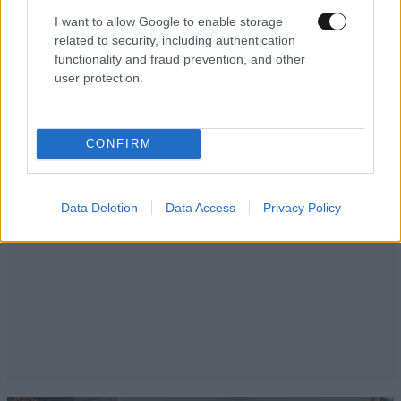
τύπους που μπλέξαμε.
I want to allow Google to enable storage
related to security, including authentication
Απαντήστε
2
0
functionality and fraud prevention, and other
user protection.
CONFIRM
Data Deletion
Data Access
Privacy Policy