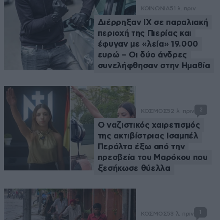
ΚΟΙΝΩΝΙΑ
51 λ. πριν
Διέρρηξαν ΙΧ σε παραλιακή
περιοχή της Πιερίας και
έφυγαν με «λεία» 19.000
ευρώ – Οι δύο άνδρες
συνελήφθησαν στην Ημαθία
2
ΚΟΣΜΟΣ
52 λ. πριν
Ο ναζιστικός χαιρετισμός
της ακτιβίστριας Ισαμπέλ
Περάλτα έξω από την
πρεσβεία του Μαρόκου που
ξεσήκωσε θύελλα
1
ΚΟΣΜΟΣ
53 λ. πριν