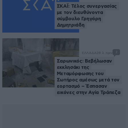
ΣΚΑΪ: Τέλος συνεργασίας
με τον διευθύνοντα
σύμβουλο Γρηγόρη
Δημητριάδη
2
ΕΛΛΑΔΑ
28 λ. πριν
Σαρωνικός: Βεβήλωσαν
εκκλησάκι της
Μεταμόρφωσης του
Σωτήρος αμέσως μετά τον
εορτασμό – Έσπασαν
εικόνες στην Αγία Τράπεζα