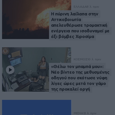
ΕΛΛΑΔΑ
8 λ. πριν
Η πύρινη λαίλαπα στην
Αττικοβοιωτία
απελευθέρωσε τρομακτική
ενέργεια που ισοδυναμεί με
έξι βόμβες Χιροσίμα
ΚΟΣΜΟΣ
10 λ. πριν
«Θέλω τον μπαμπά μου»:
Νέο βίντεο της μεθυσμένης
οδηγού που σκότωσε νύφη
λίγες ώρες μετά τον γάμο
της προκαλεί οργή
MEDIA
13 λ. πριν