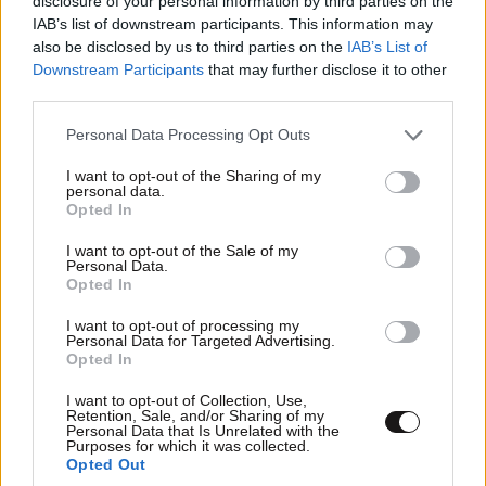
disclosure of your personal information by third parties on the
IAB’s list of downstream participants. This information may
also be disclosed by us to third parties on the
IAB’s List of
Downstream Participants
that may further disclose it to other
third parties.
Please note that this website/app uses one or more Google
Personal Data Processing Opt Outs
services and may gather and store information including but
not limited to your visit or usage behaviour. You may click to
I want to opt-out of the Sharing of my
personal data.
grant or deny consent to Google and its third-party tags to
Opted In
use your data for below specified purposes in below Google
consent section.
I want to opt-out of the Sale of my
Personal Data.
Opted In
I want to opt-out of processing my
Personal Data for Targeted Advertising.
Opted In
I want to opt-out of Collection, Use,
Retention, Sale, and/or Sharing of my
Personal Data that Is Unrelated with the
Purposes for which it was collected.
Opted Out