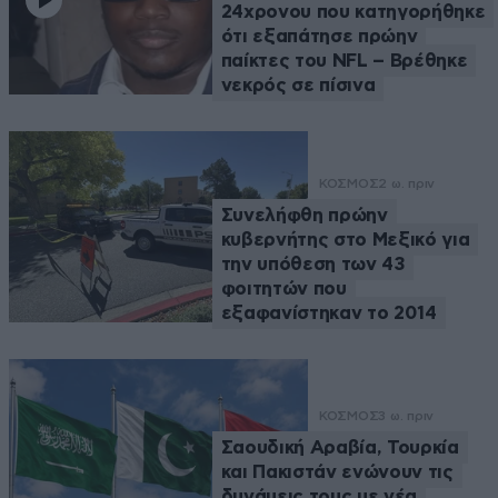
24χρονου που κατηγορήθηκε
ότι εξαπάτησε πρώην
παίκτες του NFL – Βρέθηκε
νεκρός σε πίσινα
ΚΟΣΜΟΣ
2 ω. πριν
Συνελήφθη πρώην
κυβερνήτης στο Μεξικό για
την υπόθεση των 43
φοιτητών που
εξαφανίστηκαν το 2014
ΚΟΣΜΟΣ
3 ω. πριν
Σαουδική Αραβία, Τουρκία
και Πακιστάν ενώνουν τις
δυνάμεις τους με νέα