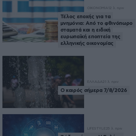
ΟΙΚΟΝΟΜΙΑ
12 λ. πριν
Τέλος εποχής για τα
μνημόνια: Από το φθινόπωρο
σταματά και η ειδική
ευρωπαϊκή εποπτεία της
ελληνικής οικονομίας
ΕΛΛΑΔΑ
21 λ. πριν
Ο καιρός σήμερα 7/8/2026
LIFESTYLE
25 λ. πριν