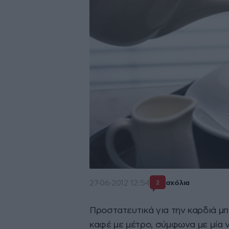
27·06·2012 12:54
σχόλια
2
Προστατευτικά για την καρδιά μ
καφέ με μέτρο, σύμφωνα με μία ν