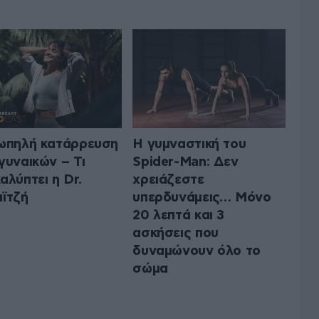
ωπηλή κατάρρευση
Η γυμναστική του
γυναικών – Τι
Spider-Man: Δεν
αλύπτει η Dr.
χρειάζεστε
ϊτζή
υπερδυνάμεις… Μόνο
20 λεπτά και 3
ασκήσεις που
δυναμώνουν όλο το
σώμα