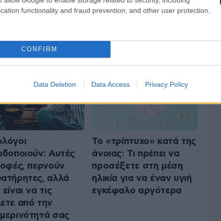
cation functionality and fraud prevention, and other user protection.
ΤΗΝ ΥΓΕΙΑ
ΟΛΑ ΤΑ ΑΡΘΡΑ
CONFIRM
Data Deletion
Data Access
Privacy Policy
λόγοι
Το «τρίπτυχο» κατά της
ιδοποιούν: Αυτές
άνοιας: Τι πρέπει να
ροφές, περνούν
προσέξετε στη μέση
ατήρητες, αλλά
ηλικία για να έναν υγιή
 είναι να τις
εγκέφαλο αργότερα
ετε από την
μερινότητά σας