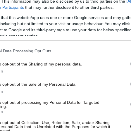
. This information may also be disclosed by us to third parties on the
IA
Participants
that may further disclose it to other third parties.
 that this website/app uses one or more Google services and may gath
including but not limited to your visit or usage behaviour. You may click 
εί σε προηγούμενες που έχουν δείξει ότι είναι
 to Google and its third-party tags to use your data for below specifi
ogle consent section.
 να προστατεύσει από ασθένειες όπως ο
η άνοια, ο καρκίνος του ήπατος, η κατάθλιψη κ.α.
l Data Processing Opt Outs
o opt-out of the Sharing of my personal data.
In
o opt-out of the Sale of my Personal Data.
In
to opt-out of processing my Personal Data for Targeted
ing.
In
o opt-out of Collection, Use, Retention, Sale, and/or Sharing
ersonal Data that Is Unrelated with the Purposes for which it
lected.