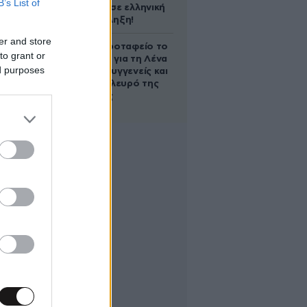
B’s List of
υπογράφει σε ελληνική
ομάδα-έκπληξη!
er and store
Στο Α’ Νεκροταφείο το
to grant or
μνημόσυνο για τη Λένα
ed purposes
Σαμαρά – Συγγενείς και
φίλοι στο πλευρό της
οικογένειας