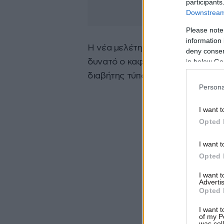
participants
Downstream 
Please note
information 
Η νέα μελέτη έρχεται να προστεθ
deny consent
in below Go
δυνατό ο καφές σε κάποιο βαθμό
διαβήτης τύπου 2, το Πάρκινσον, 
Persona
I want t
Opted 
I want t
Opted 
I want 
Advertis
Opted 
I want t
of my P
was col