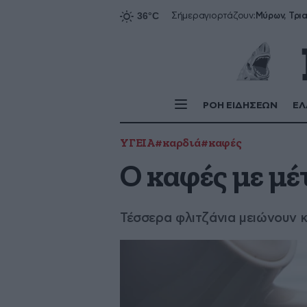
Σήμερα
γιορτάζουν:
ΡΟΗ ΕΙΔΗΣΕΩΝ
ΕΛ
ΥΓΕΙΑ
#καρδιά
#καφές
Ο καφές με μέ
Τέσσερα φλιτζάνια μειώνουν κ