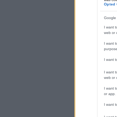
Opted 
Google 
I want t
web or d
I want t
purpose
I want 
I want t
web or d
I want t
or app.
I want t
I want t