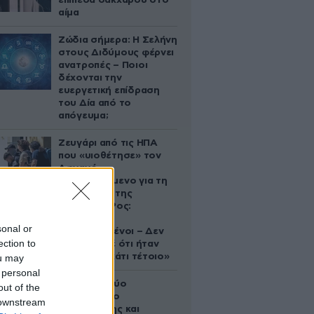
επίπεδα σακχάρου στο
αίμα
Ζώδια σήμερα: Η Σελήνη
στους Διδύμους φέρνει
ανατροπές – Ποιοι
δέχονται την
ευεργετική επίδραση
του Δία από το
απόγευμα;
Ζευγάρι από τις ΗΠΑ
που «υιοθέτησε» τον
Αφγανό
κατηγορούμενο για τη
δολοφονία της
Ελίζαμπεθ Ρος:
«Είμαστε
sonal or
συντετριμμένοι – Δεν
ection to
έδειξε ποτέ ότι ήταν
ικανός για κάτι τέτοιο»
ou may
 personal
Ακυρώνει δύο
out of the
συμβόλαια ο
 downstream
Λαρεντζάκης και