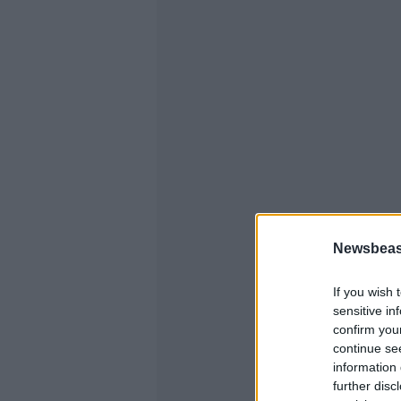
Newsbeast
If you wish 
sensitive in
confirm you
continue se
information 
further disc