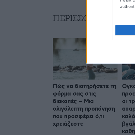
authenti
ΠΕΡΙΣΣΟΤΕΡΑ ΑΠΟ 
Πώς να διατηρήσετε τη
Ογκο
φόρμα σας στις
προε
διακοπές – Μια
οι τ
ολιγόλεπτη προπόνηση
απαρ
που προσφέρει ό,τι
καλό
χρειάζεστε
βγάλ
καθη