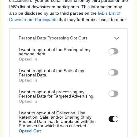
disclosure of your personal information by third parties on the
IAB’s list of downstream participants. This information may
also be disclosed by us to third parties on the
IAB’s List of
Downstream Participants
that may further disclose it to other
third parties.
Please note that this website/app uses one or more Google
Personal Data Processing Opt Outs
services and may gather and store information including but
not limited to your visit or usage behaviour. You may click to
I want to opt-out of the Sharing of my
personal data.
grant or deny consent to Google and its third-party tags to
Opted In
use your data for below specified purposes in below Google
consent section.
I want to opt-out of the Sale of my
Personal Data.
Opted In
I want to opt-out of processing my
Personal Data for Targeted Advertising.
ΕΛΛΑΔΑ
2 ω. πριν
Opted In
Ο καιρός τον Δεκαπενταύγουστο: Πτώση της
θερμοκρασίας και ενίσχυση των ανέμων – Που
I want to opt-out of Collection, Use,
Retention, Sale, and/or Sharing of my
θα εκδηλωθούν καταιγίδες
Personal Data that Is Unrelated with the
Purposes for which it was collected.
Opted Out