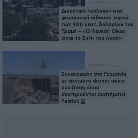
ΚΟΣΜΟΣ
1 ω. πριν
Δικαστικό «μπλόκο» στη
φαραωνική αίθουσα χορού
των 400 εκατ. δολαρίων του
Τραμπ – «Ο Λευκός Οίκος
είναι το Σπίτι του Λαού»
ΚΟΣΜΟΣ
1 ω. πριν
Συναγερμός στη Γερμανία
με άγνωστα drones πάνω
από βάση όπου
συντηρούνται συστήματα
Patriot