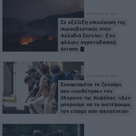
ΕΛΛΑΔΑ
1 ω. πριν
Σε εξέλιξη επιχείρηση της
πυροσβεστικής στην
Αχλαδιά Σητείας- Στις
φλόγες αγροτοδασική
έκταση
ΕΛΛΑΔΑ
1 ω. πριν
Σοκαρισμένο το ζευγάρι
που «υιοθέτησε» τον
26χρονο της Κυψέλης: «Δεν
μπορούμε να το πιστέψουμε,
τον είχαμε σαν οικογένεια»