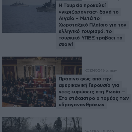
Η Τουρκία προκαλεί
«γκριζάροντας» ξανά το
Αιγαίο – Μετά το
Χωροταξικό Πλαίσιο για τον
ελληνικό τουρισμό, το
τουρκικό ΥΠΕΞ τραβάει το
σχοινί
ΚΟΣΜΟΣ
46 λ. πριν
Πράσινο φως από την
αμερικανική Γερουσία για
νέες κυρώσεις στη Ρωσία –
Στο στόχαστρο ο τομέας των
υδρογονανθράκων
ΚΟΣΜΟΣ
1 ω. πριν