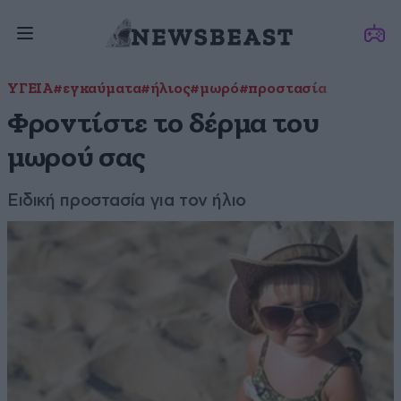
ΥΓΕΙΑ
#εγκαύματα
#ήλιος
#μωρό
#προστασία
Φροντίστε το δέρμα του
μωρού σας
Ειδική προστασία για τον ήλιο