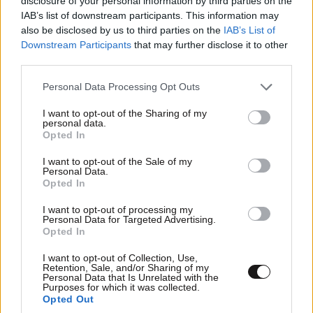
disclosure of your personal information by third parties on the
IAB’s list of downstream participants. This information may
also be disclosed by us to third parties on the
IAB’s List of
Downstream Participants
that may further disclose it to other
third parties.
ΚΟΣΜΟΣ
09·08·2026 20:04
«Ο εφιάλτης μου στο πλοίο-σκλαβιά των
Please note that this website/app uses one or more Google
Personal Data Processing Opt Outs
Σαϊεντολόγων» – Βρετανίδα περιγράφει πώς
services and may gather and store information including but
not limited to your visit or usage behaviour. You may click to
I want to opt-out of the Sharing of my
«παραδόθηκε» στη θρησκευτική ομάδα και
personal data.
grant or deny consent to Google and its third-party tags to
υπέστη χρόνια κακοποίησης
Opted In
use your data for below specified purposes in below Google
consent section.
I want to opt-out of the Sale of my
Personal Data.
Opted In
I want to opt-out of processing my
Personal Data for Targeted Advertising.
Opted In
I want to opt-out of Collection, Use,
Retention, Sale, and/or Sharing of my
Personal Data that Is Unrelated with the
Purposes for which it was collected.
Opted Out