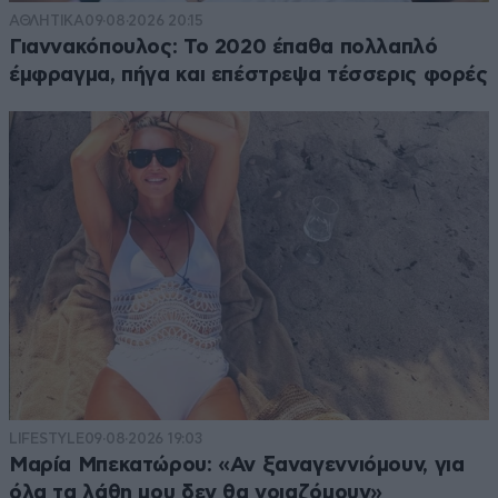
ΑΘΛΗΤΙΚΑ
09·08·2026 20:15
Γιαννακόπουλος: Το 2020 έπαθα πολλαπλό
έμφραγμα, πήγα και επέστρεψα τέσσερις φορές
LIFESTYLE
09·08·2026 19:03
Μαρία Μπεκατώρου: «Αν ξαναγεννιόμουν, για
όλα τα λάθη μου δεν θα νοιαζόμουν»