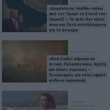
ΚΟΣΜΟΣ
48 λ. πριν
«Δαμόκλειος σπάθη» πάνω
από τον Τραμπ τα Στενά του
Ορμούζ – Το Ιράν δεν κάνει
πίσω και ζητά ανταλλάγματα
για το άνοιγμα
ΕΛΛΑΔΑ
55 λ. πριν
«Red Code» σήμερα σε
Αττική, Πελοπόννησο, Κρήτη
και άλλες περιοχές –
Συναγερμός για πολύ υψηλό
κίνδυνο πυρκαγιάς
LIFESTYLE
10·08·2026 01:50