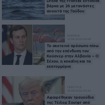
Drone της Frontex εντόπισε
βάρκα με 26 μετανάστες
ανοιχτά της Γαύδου
ΚΟΣΜΟΣ
10·08·2026 00:58
Το σκοτεινό πρόσωπο πίσω
από την επένδυση του
Κούσνερ στην Αλβανία – Ο
Σέχου, η κοκαΐνη και τα
εκατομμύρια
LIFESTYLE
10·08·2026 00:46
Αφαιρέθηκαν τραγούδια
της Τέιλορ Σουίφτ από