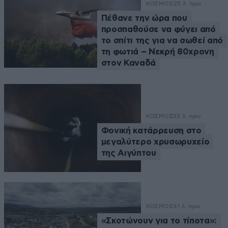
ΚΟΣΜΟΣ
25 λ. πριν
Πέθανε την ώρα που
προσπαθούσε να φύγει από
το σπίτι της για να σωθεί από
τη φωτιά – Νεκρή 80χρονη
στον Καναδά
ΚΟΣΜΟΣ
33 λ. πριν
Φονική κατάρρευση στο
μεγαλύτερο χρυσωρυχείο
της Αιγύπτου
ΚΟΣΜΟΣ
41 λ. πριν
«Σκοτώνουν για το τίποτα»: