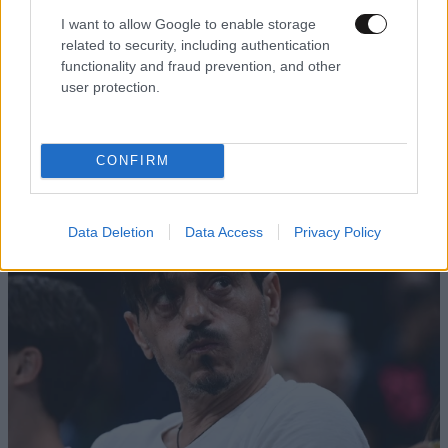
I want to allow Google to enable storage
related to security, including authentication
ΣΠΙΤΙ
09·08·2026 21:00
functionality and fraud prevention, and other
Πού να φυλάτε τα κοσμήματά σας στο σπίτι για
user protection.
να είναι ασφαλή – Οι λύσεις που αξίζει να
γνωρίζετε
CONFIRM
Data Deletion
Data Access
Privacy Policy