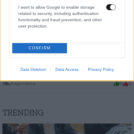
I want to allow Google to enable storage
Η Σαντορίνη , είναι ολα νόμιμα , η αρχαιολογία
related to security, including authentication
κοιμάται ?
functionality and fraud prevention, and other
user protection.
Απαντήστε
0
0
CONFIRM
Μάλιστα!
20·06·2023 14:31
Data Deletion
Data Access
Privacy Policy
Τελείωσε η Μύκονος... Πάμε για άλλα!!
Απαντήστε
0
0
TRENDING