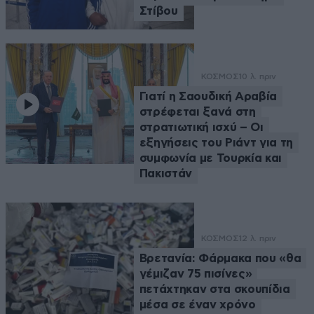
Στίβου
ΚΟΣΜΟΣ
10 λ. πριν
Γιατί η Σαουδική Αραβία
στρέφεται ξανά στη
στρατιωτική ισχύ – Οι
εξηγήσεις του Ριάντ για τη
συμφωνία με Τουρκία και
Πακιστάν
ΚΟΣΜΟΣ
12 λ. πριν
Βρετανία: Φάρμακα που «θα
γέμιζαν 75 πισίνες»
πετάχτηκαν στα σκουπίδια
μέσα σε έναν χρόνο