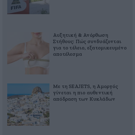
Αυξητική & Ανόρθωση
Στήθους: Πώς συνδυάζονται
για το τέλειο, εξατομικευμένο
αποτέλεσμα
Με τη SEAJETS, η Αμοργός
γίνεται η πιο αυθεντική
απόδραση των Κυκλάδων