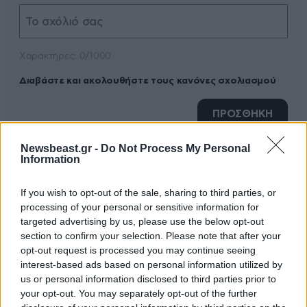
Xαρακτήρες: 0/1000
Διαβάστε και ακολουθήστε τους κανόνες σχολιασμού
ΠΡΟΣΘΗΚΗ
Newsbeast.gr -
Do Not Process My Personal
Information
Iliostslakti
21·06·2023 00:56
If you wish to opt-out of the sale, sharing to third parties, or
processing of your personal or sensitive information for
Einai idio ton Ellinikon kuvernisseon na ktupoun tous
targeted advertising by us, please use the below opt-out
polites tous katakefala!Amfivalo polu ean oi dikastikes
section to confirm your selection. Please note that after your
autes apofasseis einai oles sostes!TRECHA kai
opt-out request is processed you may continue seeing
GUREUE!Einai ktismena ektos schediou Poleos?Kai
interest-based ads based on personal information utilized by
us or personal information disclosed to third parties prior to
pote upirchan stin Ellada kai eidika sta nissia starata
your opt-out. You may separately opt-out of the further
schedia Poleos? Ean ginei Elenchos tote stin Anatoliki