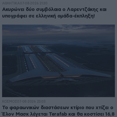
ΑΘΛΗΤΙΚΑ
07·08·2026 21:30
Ακυρώνει δύο συμβόλαια ο Λαρεντζάκης και
υπογράφει σε ελληνική ομάδα-έκπληξη!
ΚΟΣΜΟΣ
07·08·2026 23:03
Το φαραωνικών διαστάσεων κτίριο που χτίζει ο
Έλον Μασκ λέγεται Terafab και θα κοστίσει 16,8