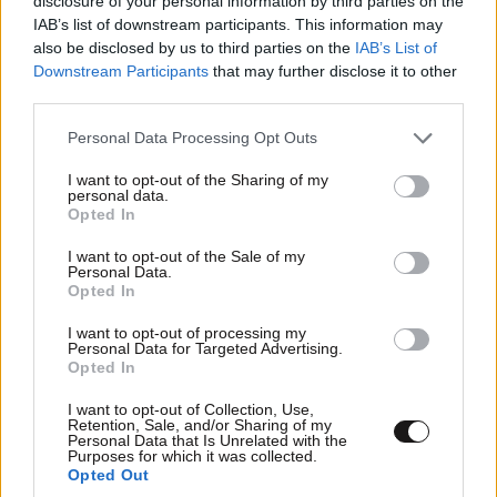
disclosure of your personal information by third parties on the
EIDIKA GERMANIA THA PREPEI NA
IAB’s list of downstream participants. This information may
XANAOIKODOMITHEI 100%!
also be disclosed by us to third parties on the
IAB’s List of
Downstream Participants
that may further disclose it to other
Απαντήστε
0
0
third parties.
Please note that this website/app uses one or more Google
Personal Data Processing Opt Outs
services and may gather and store information including but
not limited to your visit or usage behaviour. You may click to
I want to opt-out of the Sharing of my
personal data.
grant or deny consent to Google and its third-party tags to
Opted In
use your data for below specified purposes in below Google
consent section.
I want to opt-out of the Sale of my
Personal Data.
Opted In
I want to opt-out of processing my
Personal Data for Targeted Advertising.
Opted In
I want to opt-out of Collection, Use,
Retention, Sale, and/or Sharing of my
Personal Data that Is Unrelated with the
Purposes for which it was collected.
Opted Out