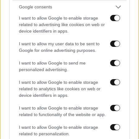
tasos.androutsopoulo
20·06·2023 19:03
Google consents
I want to allow Google to enable storage
Ένα πραγμα δουλευε και θέλουν να το τελειώσουν και
related to advertising like cookies on web or
αυτό, δεν μπορουσαν από τον Οκτώβριο να επιβάλουν
device identifiers in apps.
τον νόμο? Τώρα που θέλουν να δουλεψουν τα
μαγαζιά τους ήρθε?
I want to allow my user data to be sent to
Google for online advertising purposes.
Απαντήστε
1
1
I want to allow Google to send me
personalized advertising.
Άχθος Αρούρης
21·06·2023 09:59
I want to allow Google to enable storage
Ναι, ας κλέψουν μέχρι τον Οκτώβριο και μετά
related to analytics like cookies on web or
βλέπουμε...
device identifiers in apps.
Απαντήστε
2
0
I want to allow Google to enable storage
related to functionality of the website or app.
I want to allow Google to enable storage
related to personalization.
Mano102@yahoo.gr
20·06·2023 16:06