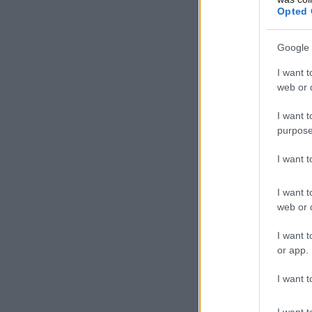
Opted 
Google 
I want t
web or d
I want t
purpose
I want 
I want t
web or d
I want t
or app.
I want t
I want t