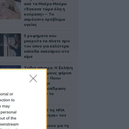
από τα Μπόρα Μπόρα:
«Έσκασε τώρα όλη η
κούραση» – Το
απρόοπτο πρόβλημα
υγείας
5 ροφήματα που
μπορείτε να πίνετε πριν
τον ύπνο για καλύτερα
επίπεδα σακχάρου στο
αίμα
Ζώδια σήμερα: Η Σελήνη
στους Διδύμους φέρνει
ανατροπές – Ποιοι
δέχονται την
ευεργετική επίδραση
sonal or
του Δία από το
απόγευμα;
ection to
ou may
Ζευγάρι από τις ΗΠΑ
 personal
που «υιοθέτησε» τον
out of the
Αφγανό
 downstream
κατηγορούμενο για τη