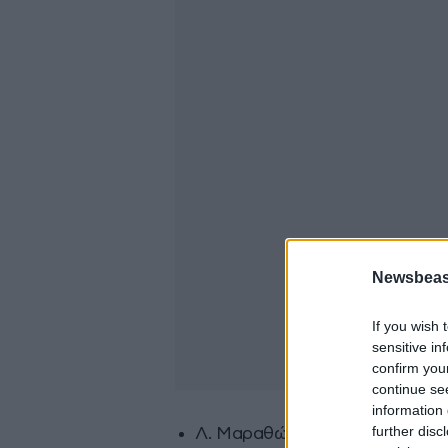
Newsbeast
If you wish 
sensitive in
confirm you
continue se
information 
further disc
Λ. Μαραθώνος, στο τμήμα της 