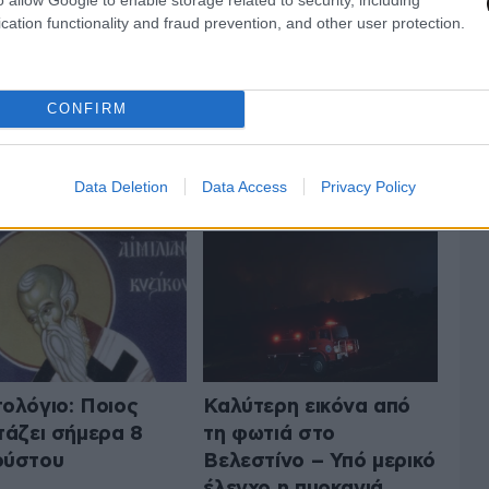
cation functionality and fraud prevention, and other user protection.
CONFIRM
 ΤΗΝ ΕΛΛΑΔΑ
ΟΛΑ ΤΑ ΑΡΘΡΑ
Data Deletion
Data Access
Privacy Policy
ολόγιο: Ποιος
Καλύτερη εικόνα από
τάζει σήμερα 8
τη φωτιά στο
ούστου
Βελεστίνο – Υπό μερικό
έλεγχο η πυρκαγιά