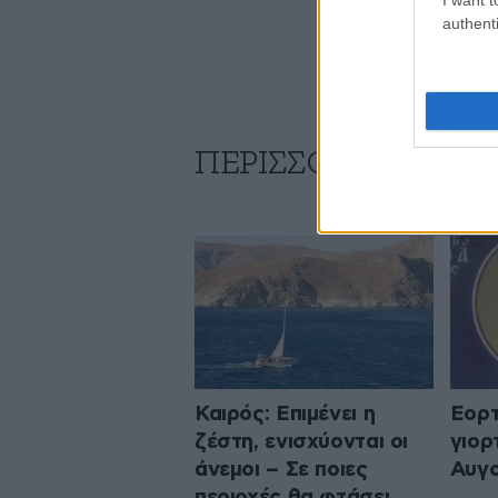
authenti
ΠΕΡΙΣΣΟΤΕΡΑ ΑΠΟ
Καιρός: Επιμένει η
Εορτ
ζέστη, ενισχύονται οι
γιορ
άνεμοι – Σε ποιες
Αυγ
περιοχές θα φτάσει