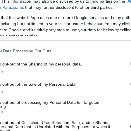
. This information may also be disclosed by us to third parties on the
IA
ύμα κυκλοφορίας προς Μαραθώνα.
Participants
that may further disclose it to other third parties.
αθωνομάχων), σε όλο το μήκος της και στα δύο
 that this website/app uses one or more Google services and may gath
including but not limited to your visit or usage behaviour. You may click 
 to Google and its third-party tags to use your data for below specifi
ogle consent section.
ους οδηγούς, για την καλύτερη εξυπηρέτησή
υκλοφοριακών προβλημάτων να αποφύγουν τη
l Data Processing Opt Outs
ις ανωτέρω οδούς κατά το αναφερόμενο χρονικό
ήματα και τις υποδείξεις των ρυθμιστών
o opt-out of the Sharing of my personal data.
In
o opt-out of the Sale of my Personal Data.
In
to opt-out of processing my Personal Data for Targeted
ing.
In
o opt-out of Collection, Use, Retention, Sale, and/or Sharing
ersonal Data that Is Unrelated with the Purposes for which it
lected.