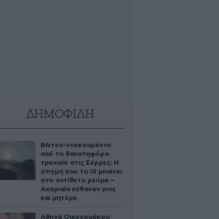
ΔΗΜΟΦΙΛΗ
Βίντεο-ντοκουμέντο
από το θανατηφόρο
τροχαίο στις Σέρρες: Η
στιγμή που το ΙΧ μπαίνει
στο αντίθετο ρεύμα –
Ακαριαία πέθαναν γιος
και μητέρα
Αθηνά Οικονομάκου