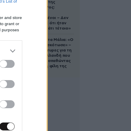
B’s List of
δολοφονία της
Ελίζαμπεθ Ρος:
«Είμαστε
er and store
συντετριμμένοι – Δεν
έδειξε ποτέ ότι ήταν
to grant or
ικανός για κάτι τέτοιο»
ed purposes
Τραγωδία στα Μάλια: «Ο
πανικός τη σκότωσε» –
Τι λένε μάρτυρες για τη
42χρονη Ολλανδή που
πνίγηκε προσπαθώντας
να σώσει τη φίλη της