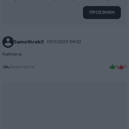
ΠΡΟΣΘΗΚΗ
Samothraki1
05·11·2023 04:02
Kalimera
Απαντήστε
0
0