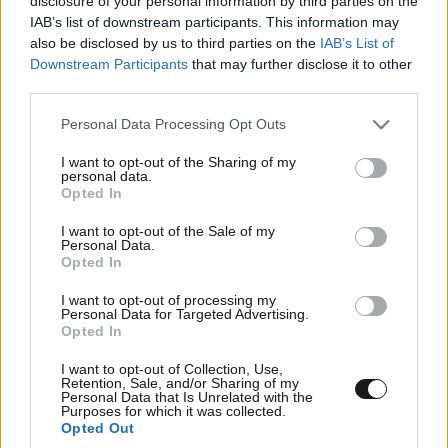
disclosure of your personal information by third parties on the
IAB’s list of downstream participants. This information may
also be disclosed by us to third parties on the
IAB’s List of
Downstream Participants
that may further disclose it to other
third parties.
Please note that this website/app uses one or more Google
Personal Data Processing Opt Outs
services and may gather and store information including but
not limited to your visit or usage behaviour. You may click to
I want to opt-out of the Sharing of my
personal data.
grant or deny consent to Google and its third-party tags to
Opted In
use your data for below specified purposes in below Google
consent section.
I want to opt-out of the Sale of my
Personal Data.
Opted In
I want to opt-out of processing my
Personal Data for Targeted Advertising.
Opted In
I want to opt-out of Collection, Use,
Retention, Sale, and/or Sharing of my
Personal Data that Is Unrelated with the
Purposes for which it was collected.
Opted Out