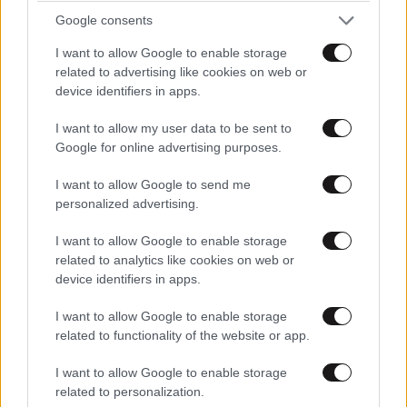
Google consents
I want to allow Google to enable storage
related to advertising like cookies on web or
device identifiers in apps.
I want to allow my user data to be sent to
1978 – Μιχάλης Χατζηγιάννης, Κύπριος τραγουδιστής
Google for online advertising purposes.
1980 – Κρίστοφ Μέτσελντερ, Γερμανός
I want to allow Google to send me
ποδοσφαιριστής
personalized advertising.
I want to allow Google to enable storage
1982 – Ζήσης Ζάννας Έλληνας πολιτικός
related to analytics like cookies on web or
device identifiers in apps.
1983 – Μίκε Χάνκε, Γερμανός ποδοσφαιριστής
I want to allow Google to enable storage
1986 – Κάσπερ Σμάιχελ, Δανός ποδοσφαιριστής
related to functionality of the website or app.
1992 – Μάρκο Βεράτι, Ιταλός ποδοσφαιριστής
I want to allow Google to enable storage
related to personalization.