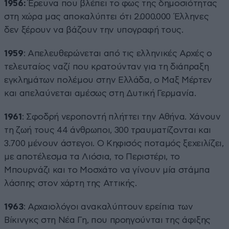
1956:
Έρευνα που βλέπει το φως της δημοσιότητας
στη χώρα μας αποκαλύπτει ότι 2.000.000 Έλληνες
δεν ξέρουν να βάζουν την υπογραφή τους.
1959
: Απελευθερώνεται από τις ελληνικές Αρχές ο
τελευταίος ναζί που κρατούνταν για τη διάπραξη
εγκλημάτων πολέμου στην Ελλάδα, ο Μαξ Μέρτεν
και απελαύνεται αμέσως στη Δυτική Γερμανία.
1961
: Σφοδρή νεροποντή πλήττει την Αθήνα. Χάνουν
τη ζωή τους 44 άνθρωποι, 300 τραυματίζονται και
3.700 μένουν άστεγοι. Ο Κηφισός ποταμός ξεχειλίζει,
με αποτέλεσμα τα Λιόσια, το Περιστέρι, το
Μπουρνάζι και το Μοσχάτο να γίνουν μία στάμπα
λάσπης στον χάρτη της Αττικής.
1963
: Αρχαιολόγοι ανακαλύπτουν ερείπια των
Βίκινγκς στη Νέα Γη, που προηγούνται της άφιξης