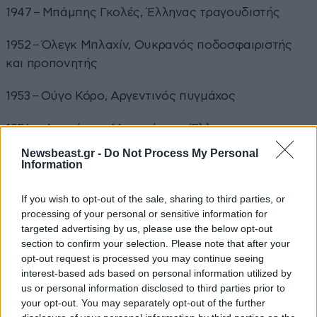
1947 – Μπάμπης Γκολές, Έλληνας τραγουδιστής
1952 – Όλεγκ Μπλαχίν, Ουκρανός ποδοσφαιριστής
και προπονητής
1953 – Ούγο Κόρο, Αργεντινός πυγμάχος
1956 – Λαυρέντης Μαχαιρίτσας, Έλληνας
τραγουδοποιός
Newsbeast.gr -
Do Not Process My Personal
Information
1959 – Μπράιαν Άνταμς, Καναδός τραγουδοποιός
If you wish to opt-out of the sale, sharing to third parties, or
1960 – Τίλντα Σουίντον, Αγγλίδα ηθοποιός
processing of your personal or sensitive information for
targeted advertising by us, please use the below opt-out
section to confirm your selection. Please note that after your
1964 – Φάμκε Γιάνσεν, Ολλανδή ηθοποιός και
opt-out request is processed you may continue seeing
μοντέλο
interest-based ads based on personal information utilized by
us or personal information disclosed to third parties prior to
your opt-out. You may separately opt-out of the further