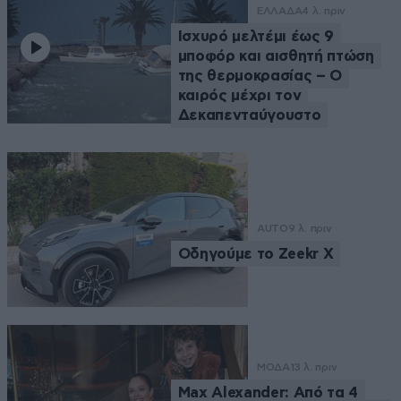
ΕΛΛΑΔΑ
4 λ. πριν
Ισχυρό μελτέμι έως 9
μποφόρ και αισθητή πτώση
της θερμοκρασίας – O
καιρός μέχρι τον
Δεκαπενταύγουστο
AUTO
9 λ. πριν
Οδηγούμε το Zeekr X
ΜΟΔΑ
13 λ. πριν
Max Alexander: Από τα 4