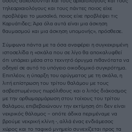
όσους ασχολούνται και τους αρχαιολόγους και τους
τηλεαρχαιολόγους και τους πάντες ποιος είχε
προβλέψει το μωσαϊκό, ποιος είχε προβλέψει τις
Καρυάτιδες; Άρα όλα αυτά είναι μια άσκηση
θαυμασμού και μια άσκηση υπομονής», πρόσθεσε.
Σύμφωνα πάντα με τα όσα αναφέρει η συγκεκριμένη
ιστοσελίδα η «σκάλα που σε λίγο θα αποκαλυφθεί
ότι υπάρχει μέσα στο τεχνητό όρυγμα πιθανότατα να
οδηγεί σε αυτό το υπόγειο οικοδομικό συγκρότημα.
Επιπλέον, η ύπαρξη του ορύγματος με τη σκάλα, η
λιτή επίστρωση του τρίτου θαλάμου με τους
ασβεστωμένους πωρόλιθους και ο λιτός διάκοσμος
με την ορθωμαρμάρωση στου τοίχους του τρίτου
θαλάμου, επιβεβαιώνουν την εκτίμηση ότι δεν είναι
νεκρικός θάλαμος – οπότε άδικα περιμέναμε να
βρούμε νεκρική κλίνη -, αλλά ένας ενδιάμεσος
χώρος και το ταφικό μνημείο συνεχίζεται προς τα