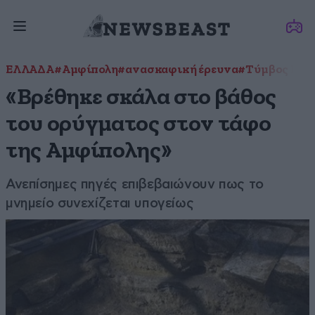
ΕΛΛΑΔΑ
#Αμφίπολη
#ανασκαφική έρευνα
#Τύμβος Κασ
«Βρέθηκε σκάλα στο βάθος
του ορύγματος στον τάφο
της Αμφίπολης»
Ανεπίσημες πηγές επιβεβαιώνουν πως το
μνημείο συνεχίζεται υπογείως