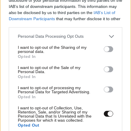
disclosure of your personal information by third parties on the
IAB’s list of downstream participants. This information may
also be disclosed by us to third parties on the
IAB’s List of
Ακολουθήστε το
NEWSBEAST
στο
Google News
Downstream Participants
that may further disclose it to other
και μάθετε πρώτοι όλες τις ειδήσεις
third parties.
Please note that this website/app uses one or more Google
Personal Data Processing Opt Outs
services and may gather and store information including but
not limited to your visit or usage behaviour. You may click to
I want to opt-out of the Sharing of my
personal data.
grant or deny consent to Google and its third-party tags to
Opted In
use your data for below specified purposes in below Google
consent section.
I want to opt-out of the Sale of my
Personal Data.
Opted In
I want to opt-out of processing my
Personal Data for Targeted Advertising.
Opted In
I want to opt-out of Collection, Use,
Retention, Sale, and/or Sharing of my
Personal Data that Is Unrelated with the
Purposes for which it was collected.
Opted Out