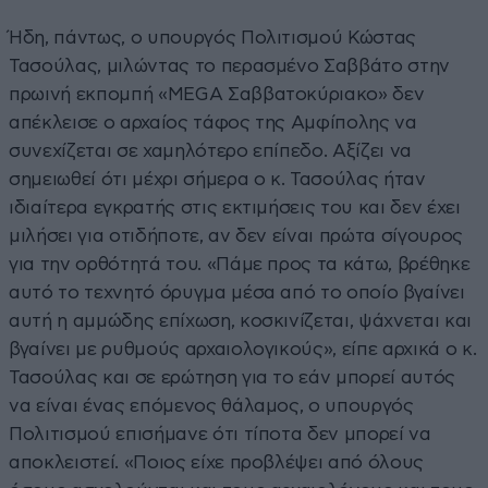
Ήδη, πάντως, ο υπουργός Πολιτισμού Κώστας
Τασούλας, μιλώντας το περασμένο Σαββάτο στην
πρωινή εκπομπή «ΜEGA Σαββατοκύριακο» δεν
απέκλεισε ο αρχαίος τάφος της Αμφίπολης να
συνεχίζεται σε χαμηλότερο επίπεδο. Αξίζει να
σημειωθεί ότι μέχρι σήμερα ο κ. Τασούλας ήταν
ιδιαίτερα εγκρατής στις εκτιμήσεις του και δεν έχει
μιλήσει για οτιδήποτε, αν δεν είναι πρώτα σίγουρος
για την ορθότητά του. «Πάμε προς τα κάτω, βρέθηκε
αυτό το τεχνητό όρυγμα μέσα από το οποίο βγαίνει
αυτή η αμμώδης επίχωση, κοσκινίζεται, ψάχνεται και
βγαίνει με ρυθμούς αρχαιολογικούς», είπε αρχικά ο κ.
Τασούλας και σε ερώτηση για το εάν μπορεί αυτός
να είναι ένας επόμενος θάλαμος, ο υπουργός
Πολιτισμού επισήμανε ότι τίποτα δεν μπορεί να
αποκλειστεί. «Ποιος είχε προβλέψει από όλους