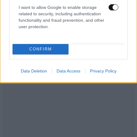
I want to allow Google to enable storage
ΠΡΟΣΘΗΚΗ
related to security, including authentication
functionality and fraud prevention, and other
user protection.
Kats
11·11·2014 12:05
CONFIRM
Το λεγόμενο δηλαδή σκαλί και σκάλα
Απαντήστε
1
0
Data Deletion
Data Access
Privacy Policy