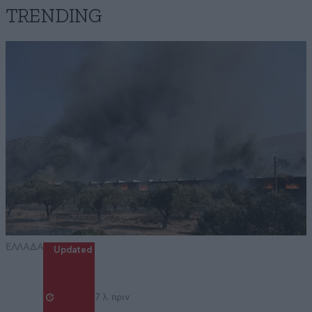
TRENDING
ΕΛΛΑΔΑ
Updated
7 λ. πριν