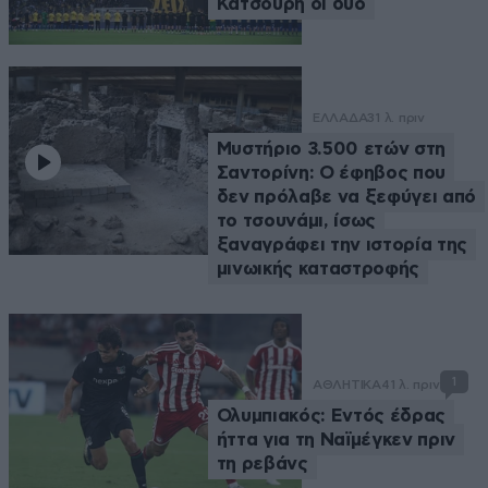
Κατσούρη οι δύο
ΕΛΛΑΔΑ
31 λ. πριν
Μυστήριο 3.500 ετών στη
Σαντορίνη: Ο έφηβος που
δεν πρόλαβε να ξεφύγει από
το τσουνάμι, ίσως
ξαναγράφει την ιστορία της
μινωικής καταστροφής
1
ΑΘΛΗΤΙΚΑ
41 λ. πριν
Ολυμπιακός: Εντός έδρας
ήττα για τη Ναϊμέγκεν πριν
τη ρεβάνς