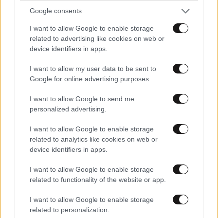
Google consents
που δεν πρόλαβε να ξεφύγει από το τσουνάμι,
ίσως ξαναγράφει την ιστορία της μινωικής
I want to allow Google to enable storage
καταστροφής
related to advertising like cookies on web or
device identifiers in apps.
I want to allow my user data to be sent to
Google for online advertising purposes.
I want to allow Google to send me
personalized advertising.
I want to allow Google to enable storage
related to analytics like cookies on web or
device identifiers in apps.
I want to allow Google to enable storage
related to functionality of the website or app.
LIFESTYLE
2 ω. πριν
I want to allow Google to enable storage
Εριέττα Κούρκουλου – Τα 33α γενέθλια και τα
related to personalization.