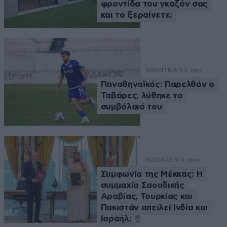
φροντίδα του γκαζόν σας
και το ξεραίνετε;
ΑΘΛΗΤΙΚΑ
11 λ. πριν
Παναθηναϊκός: Παρελθόν ο
Ταβάρες, λύθηκε το
συμβόλαιό του
ΚΟΣΜΟΣ
19 λ. πριν
Συμφωνία της Μέκκας: Η
συμμαχία Σαουδικής
Αραβίας, Τουρκίας και
Πακιστάν απειλεί Ινδία και
Ισραήλ;