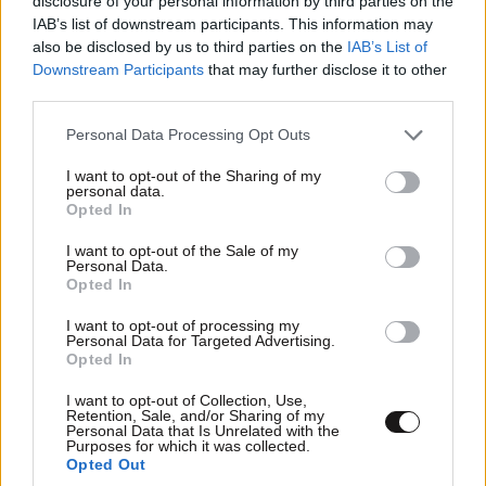
disclosure of your personal information by third parties on the
LIFESTYLE
08·08·2026 09:01
IAB’s list of downstream participants. This information may
Νία Βαρντάλος – Σπύρος Κατσαγάνης: Μια
also be disclosed by us to third parties on the
IAB’s List of
σχέση που θυμίζει σενάριο ταινίας και μετρά
Downstream Participants
that may further disclose it to other
πάνω από τέσσερα χρόνια
third parties.
Please note that this website/app uses one or more Google
Personal Data Processing Opt Outs
services and may gather and store information including but
not limited to your visit or usage behaviour. You may click to
I want to opt-out of the Sharing of my
personal data.
grant or deny consent to Google and its third-party tags to
Opted In
use your data for below specified purposes in below Google
consent section.
I want to opt-out of the Sale of my
Personal Data.
Opted In
I want to opt-out of processing my
Personal Data for Targeted Advertising.
Opted In
I want to opt-out of Collection, Use,
Retention, Sale, and/or Sharing of my
Personal Data that Is Unrelated with the
Purposes for which it was collected.
ΕΛΛΑΔΑ
31 λ. πριν
Opted Out
Μυστήριο 3.500 ετών στη Σαντορίνη: Ο έφηβος