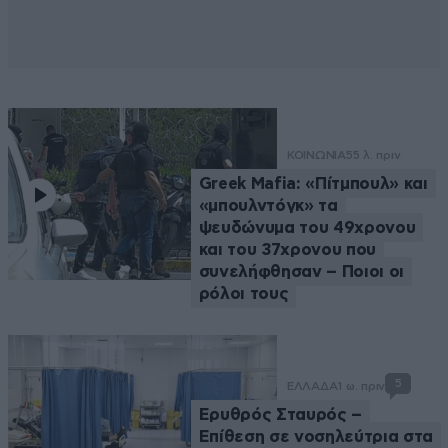
ΚΟΙΝΩΝΙΑ
55 λ. πριν
Greek Μafia: «Πίτμπουλ» και
«μπουλντόγκ» τα
ψευδώνυμα του 49χρονου
και του 37χρονου που
συνελήφθησαν – Ποιοι οι
ρόλοι τους
5
ΕΛΛΑΔΑ
1 ω. πριν
Ερυθρός Σταυρός –
Επίθεση σε νοσηλεύτρια στα