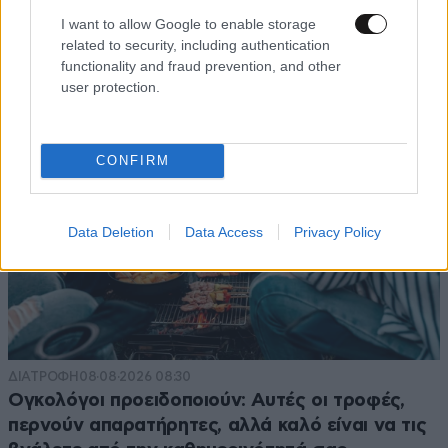
φιλιά με τον Βύρωνα Βασιλειάδη: «Καμία στιγμή
I want to allow Google to enable storage
ευτυχίας δεδομένη»
related to security, including authentication
functionality and fraud prevention, and other
user protection.
CONFIRM
Data Deletion
Data Access
Privacy Policy
ΔΙΑΤΡΟΦΗ
08·08·2026 08:30
Ογκολόγοι προειδοποιούν: Αυτές οι τροφές,
περνούν απαρατήρητες, αλλά καλό είναι να τις