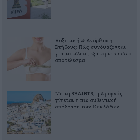
Αυξητική & Ανόρθωση
Στήθους: Πώς συνδυάζονται
για το τέλειο, εξατομικευμένο
αποτέλεσμα
Με τη SEAJETS, η Αμοργός
γίνεται η πιο αυθεντική
απόδραση των Κυκλάδων