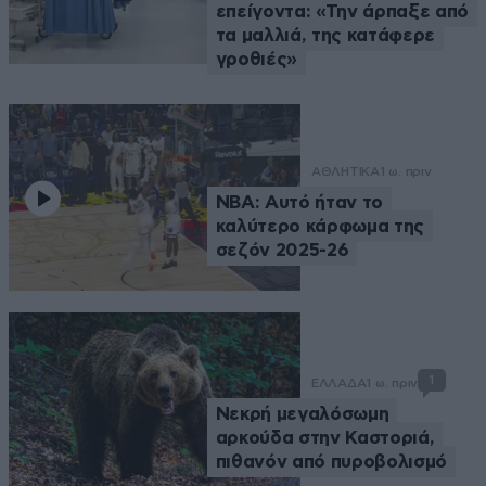
επείγοντα: «Την άρπαξε από
τα μαλλιά, της κατάφερε
γροθιές»
ΑΘΛΗΤΙΚΑ
1 ω. πριν
NBA: Αυτό ήταν το
καλύτερο κάρφωμα της
σεζόν 2025-26
1
ΕΛΛΑΔΑ
1 ω. πριν
Νεκρή μεγαλόσωμη
αρκούδα στην Καστοριά,
πιθανόν από πυροβολισμό