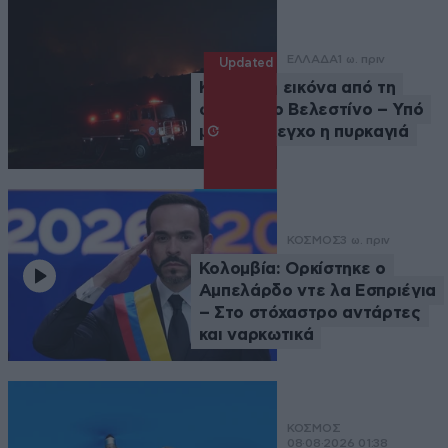
ΕΛΛΑΔΑ
1 ω. πριν
Updated
Καλύτερη εικόνα από τη
φωτιά στο Βελεστίνο – Υπό
μερικό έλεγχο η πυρκαγιά
ΚΟΣΜΟΣ
3 ω. πριν
Κολομβία: Ορκίστηκε ο
Αμπελάρδο ντε λα Εσπριέγια
– Στο στόχαστρο αντάρτες
και ναρκωτικά
ΚΟΣΜΟΣ
08·08·2026 01:38