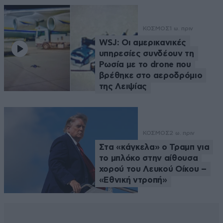
ΚΟΣΜΟΣ
1 ω. πριν
WSJ: Οι αμερικανικές
υπηρεσίες συνδέουν τη
Ρωσία με το drone που
βρέθηκε στο αεροδρόμιο
της Λειψίας
ΚΟΣΜΟΣ
2 ω. πριν
Στα «κάγκελα» ο Τραμπ για
το μπλόκο στην αίθουσα
χορού του Λευκού Οίκου –
«Εθνική ντροπή»