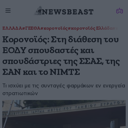
ΕΛΛΑΔΑ
#ΓΕΕΘΑ
#κορονοϊός
#κορονοϊός Ελλάδα
#κορο
Κορονοϊός: Στη διάθεση του
ΕΟΔΥ σπουδαστές και
σπουδάστριες της ΣΣΑΣ, της
ΣΑΝ και το ΝΙΜΤΣ
Τι ισχύει με τις συνταγές φαρμάκων εν ενεργεία
στρατιωτικών