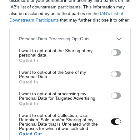
disclosure of your personal information by third parties on the
IAB’s list of downstream participants. This information may
also be disclosed by us to third parties on the
IAB’s List of
Downstream Participants
that may further disclose it to other
third parties.
Please note that this website/app uses one or more Google
Personal Data Processing Opt Outs
services and may gather and store information including but
not limited to your visit or usage behaviour. You may click to
I want to opt-out of the Sharing of my
personal data.
grant or deny consent to Google and its third-party tags to
Opted In
use your data for below specified purposes in below Google
consent section.
I want to opt-out of the Sale of my
Personal Data.
Opted In
I want to opt-out of processing my
Personal Data for Targeted Advertising.
Opted In
I want to opt-out of Collection, Use,
Retention, Sale, and/or Sharing of my
Personal Data that Is Unrelated with the
Purposes for which it was collected.
Opted Out