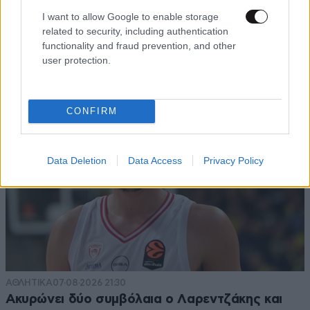
Το φαραωνικών διαστάσεων κτίριο που χτίζει ο
I want to allow Google to enable storage
Έλον Μασκ λέγεται Terafab και θα κοστίσει 16,8
related to security, including authentication
δισ. δολάρια
functionality and fraud prevention, and other
user protection.
CONFIRM
Data Deletion
Data Access
Privacy Policy
ΑΘΛΗΤΙΚΑ
07·08·2026 21:30
Ακυρώνει δύο συμβόλαια ο Λαρεντζάκης και