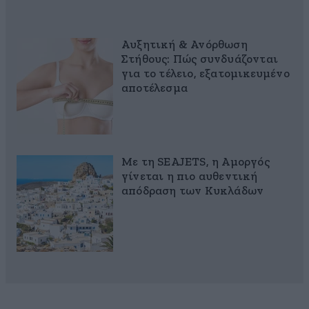
Αυξητική & Ανόρθωση
Στήθους: Πώς συνδυάζονται
για το τέλειο, εξατομικευμένο
αποτέλεσμα
Με τη SEAJETS, η Αμοργός
γίνεται η πιο αυθεντική
απόδραση των Κυκλάδων