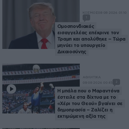
ΚΟΣΜΟΣ
08·08·2026 01:10
1
Ομοσπονδιακός
εισαγγελέας επέκρινε τον
Τραμπ και απολύθηκε – Τώρα
μηνύει το υπουργείο
Δικαιοσύνης
ΑΘΛΗΤΙΚΑ
2
08·08·2026 00:45
Η μπάλα που ο Μαραντόνα
έστειλε στα δίχτυα με το
«Χέρι του Θεού» βγαίνει σε
δημοπρασία – Ζαλίζει η
εκτιμώμενη αξία της