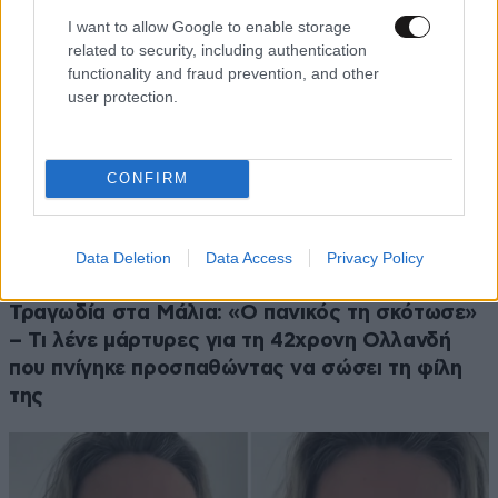
I want to allow Google to enable storage
related to security, including authentication
functionality and fraud prevention, and other
user protection.
CONFIRM
Data Deletion
Data Access
Privacy Policy
ΕΛΛΑΔΑ
06·08·2026 21:47
Τραγωδία στα Μάλια: «Ο πανικός τη σκότωσε»
– Τι λένε μάρτυρες για τη 42χρονη Ολλανδή
που πνίγηκε προσπαθώντας να σώσει τη φίλη
της